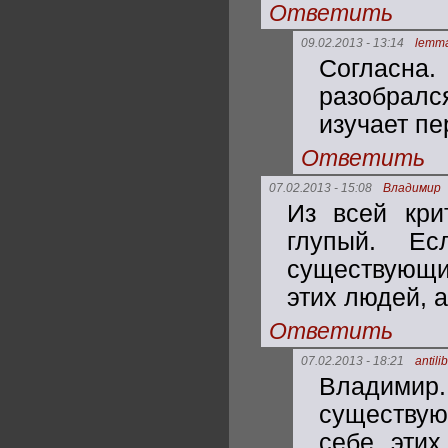
Ответить
09.02.2013 - 13:14
lemm
Согласна.
разобралс
изучает п
Ответить
07.02.2013 - 15:08
Владимир
Из всей кри
глупый. Е
существующих
этих людей, а
Ответить
07.02.2013 - 18:21
antili
Владимир
существую
себе этих