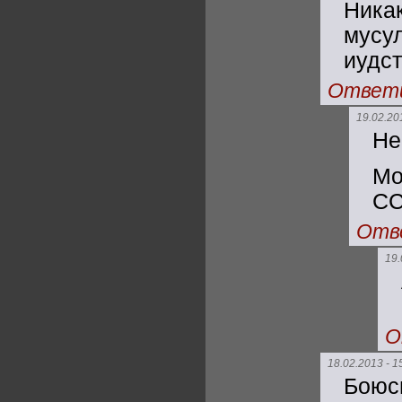
Ника
мусу
иудс
Ответ
19.02.20
Не
Мо
СС
Отв
19.
О
18.02.2013 - 1
Боюсь