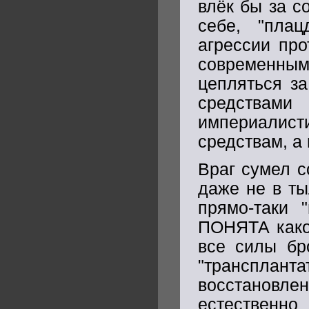
влёк бы за с
себе, "плац
агрессии про
современным
цепляться за
средствам
империалист
средствам, а
Враг сумел с
даже не в ты
прямо-таки 
ПОНЯТА какой
все силы бр
"транспланта
восстановлен
естествен