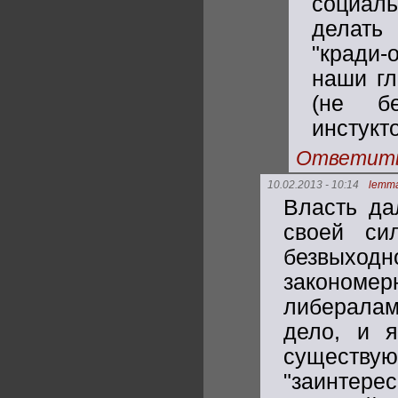
социаль
делать 
"кради-
наши гл
(не бе
инстукт
Ответит
10.02.2013 - 10:14
lemm
Власть да
своей си
безвыход
законом
либералам
дело, и я
сущест
"заинтер