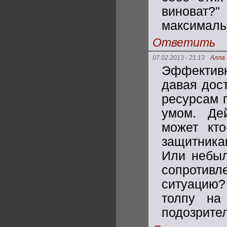
виноват?
максималь
Ответить
07.02.2013 - 21:13
Алла 
Эффективн
давая дост
ресурсам 
умом. Де
может кто
защитника
Или небыл
сопротивл
ситуацию?
толпу на
подозрите