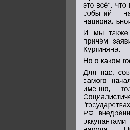
это всё", чт
событий н
национальной
И мы также 
причём заяв
Кургиняна.
Но о каком г
Для нас, сов
самого нача
именно, то
Социалистич
"государств
РФ, внедрённ
оккупантами,
народа. Н