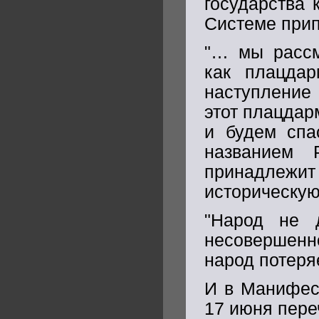
государства 
Системе прип
"… мы рассм
как плацдар
наступление
этот плацдар
и будем спа
названием 
принадлежит
историческую
"Народ не д
несовершенно
народ потеряе
И в Манифест
17 июня пере