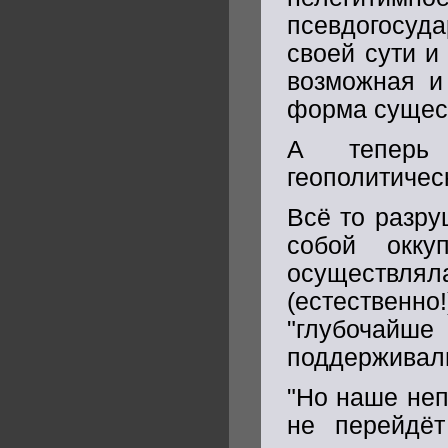
псевдогосуд
своей сути и
возможная и
форма сущест
А теперь 
геополитичес
Всё то разру
собой окк
осуществляла
(естествен
"глубочайш
поддерживали
"Но наше неп
не перейдёт