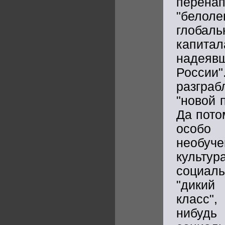
перен
"белоле
глобаль
капитал
надеяв
России"
разгра
"новой 
Да пото
особо 
необуч
культу
социал
"дикий 
класс"
нибудь