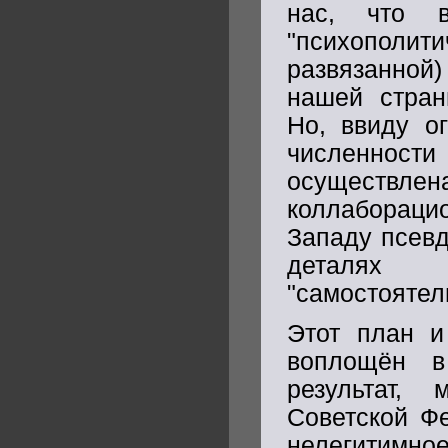
нас, что
"психополити
развязанной
нашей стран
Но, ввиду о
численност
осуществлен
коллабораци
Западу псевд
деталях 
"самостоятел
Этот план и
воплощён в
результат,
Советской Ф
нелегитим