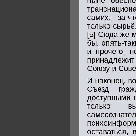
ныне обеспе
транснацион
самих,– за ч
только сырьё
[5] Сюда же 
бы, опять-так
и прочего, 
принадлежит
Союзу и Сове
И наконец, в
Съезд граж
доступными н
только в
самосозна
психоинформ
оставаться, 