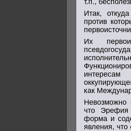
т.п., бесполе
Итак, откуд
против котор
первоисточн
Их первои
псевдогос
исполните
Функциониро
интересам
оккупирующег
как Междуна
Невозможно п
что Эрефия
форма и соде
явления, что