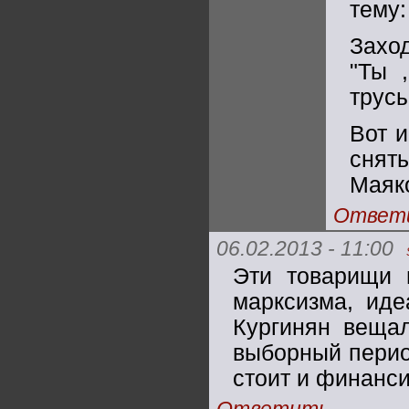
тему:
Захо
"Ты 
трусы
Вот и
снять
Маяко
Ответ
06.02.2013 - 11:00
Эти товарищи 
марксизма, иде
Кургинян веща
выборный период
стоит и финанси