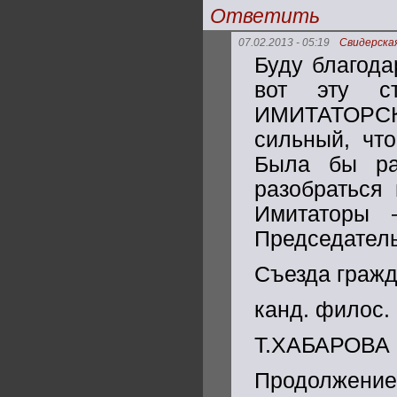
Ответить
07.02.2013 - 05:19
Свидерская
Буду благода
вот эту ст
ИМИТАТОРСКА
сильный, что
Была бы ра
разобраться 
Имитаторы 
Председател
Съезда граж
канд. филос.
Т.ХАБАРОВА
Продолжение