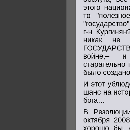
этого национ
то "полезно
"государство"
г-н Кургинян
никак не 
ГОСУДАРСТВ
войне,– и
старательно 
было создано
И этот ублюд
шанс на исто
бога…
В Резолюции
октября 2008
хорошо бы, 