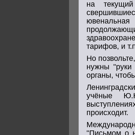
на текущий
свершившиеся
ювенальная
продолжающ
здравоохране
тарифов, и т.п
Но позвольте
нужны "руки 
органы, чтоб
Ленинградски
учёные Ю.
выступлени
происходит.
Международ
"Письмом о н