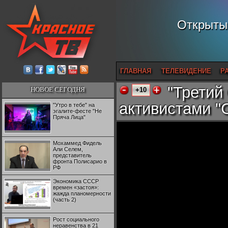
Открытый
ГЛАВНАЯ
ТЕЛЕВИДЕНИЕ
Р
"Третий
НОВОЕ СЕГОДНЯ
+10
активистами "
"Утро в тебе" на
эгалите-фесте "Не
Пряча Лица"
Мохаммед Фидель
Али Селем,
представитель
фронта Полисарио в
РФ
Экономика СССР
времен «застоя»:
жажда планомерности
(часть 2)
Рост социального
неравенства в 21