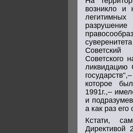
На террито
возникло и 
легитимных
разрушение
правосообр
суверенитет
Советский 
Советского н
ликвидацию 
государств",
которое бы
1991г.,– име
и подразумев
а как раз его
Кстати, са
Директивой 2