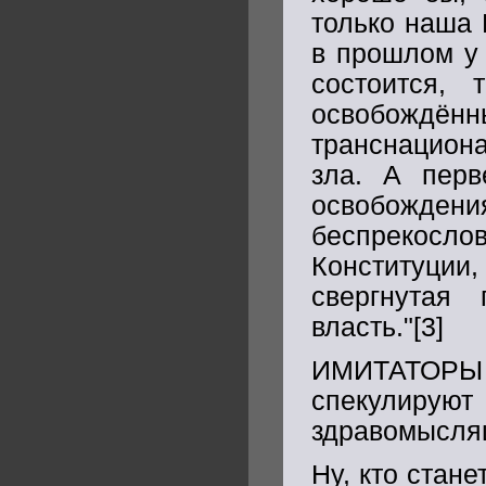
только наша 
в прошлом у 
состоится,
освобождён
транснацион
зла. А перв
освобождени
беспрекосл
Конституции
свергнутая
власть."[3]
ИМИТАТОРЫ
спекулиру
здравомыслящ
Ну, кто стане