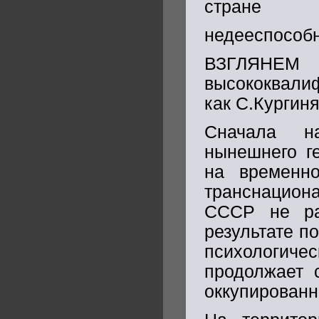
стране
недееспособ
ВЗГЛЯНЕМ
высококвалиф
как С.Кургиня
Сначала н
нынешнего г
на временно
транснацион
СССР не ра
результате п
психологич
продолжает 
оккупированн