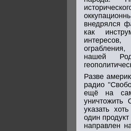
историческог
оккупационны
внедрялся ф
как инстру
интересов,
ограбления,
нашей Род
геополитичес
Разве америк
радио "Свобо
ещё на сам
уничтожить 
указать хот
один продукт
направлен на