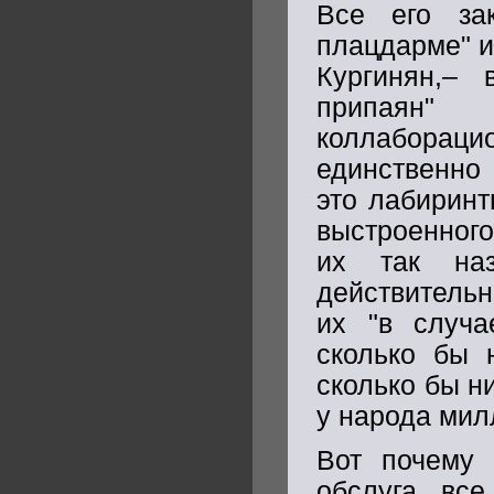
Все его за
плацдарме" и
Кургинян,– 
припаян
коллабораци
единственно
это лабиринт
выстроенного
их так на
действительн
их "в случа
сколько бы 
сколько бы н
у народа мил
Вот почему 
обслуга, все