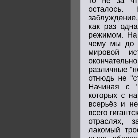
то не за чт
осталось.
заблуждение,
как раз одна
режимом. На
чему мы до 
мировой и
окончательно
различные "н
отнюдь не "с
Начиная с "
которых с н
всерьёз и не
всего гигант
отраслях, 
лакомый тро