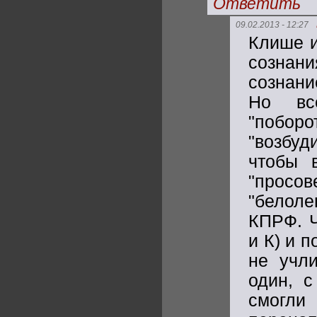
Ответить
09.02.2013 - 12:27
Клише и
сознан
сознани
Но все
"побор
"возбуд
чтобы 
"просо
"белоле
КПРФ. Ч
и К) и 
не учли
один, 
смогл