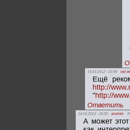
О
14.03.2012 - 23:49
rad s
Ещё реко
http://www
"
http://ww
Ответить
14.03.2012 - 18:50
alvahtin
R
А может этот
как интерпре