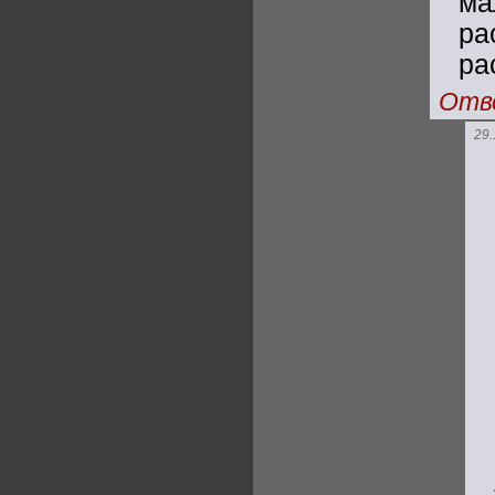
м
р
ра
Отв
29.