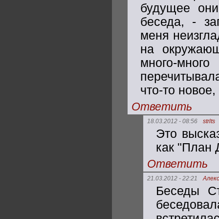
будущее они
беседа, - з
меня неизгла
на окружаю
много-мног
перечитывала
что-то новое,
Ответить
18.03.2012 - 08:56
strlts
Это выска
как "План 
Ответить
21.03.2012 - 22:21
Алек
Беседы С
беседовал
встретилас