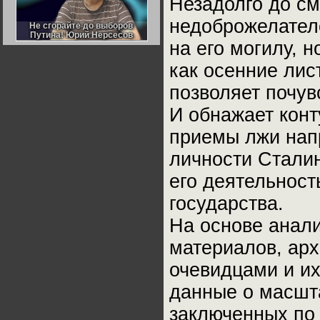
Незадолго до см
Германии:
парламентская
недоброжелателе
демократия или
Не сгорайте до выборов
Не сгорайте до выборов
диктатура
Путина! Юрий Нерсесов
Путина! Юрий Нерсесов
пролетариата?
на его могилу, 
Деятельность
Хрущёва в 50-е годы.
Владимир Соловейчик
как осенние ли
позволяет почув
Какова цена победы
СССР в Великой
И обнажает конт
Отечественной? Олег
Двуреченский о
потерянной
приемы лжи нап
революционности
личности Сталин
его деятельност
государства.
На основе анал
материалов, арх
очевидцами и и
данные о масшт
заключенных по