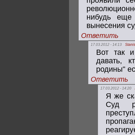
проявили се
революционн
нибудь еще
вынесения су
Ответить
17.03.2012 - 14:13
Stani
Вот так и
давать, к
родины" ес
Ответить
17.03.2012 - 14:20
Я же ск
Суд р
преступ
пропага
реагиру