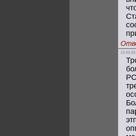
чт
С
со
пр
Отв
15.03.20
Тр
бо
Р
тр
ос
Бо
па
эт
о