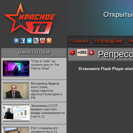
Открытый
ГЛАВНАЯ
ТЕЛЕВИДЕНИЕ
Р
Репресс
НОВОЕ СЕГОДНЯ
+291
"Утро в тебе" на
эгалите-фесте "Не
Пряча Лица"
Установите Flash Player
и/ил
Мохаммед Фидель
Али Селем,
представитель
фронта Полисарио в
РФ
Экономика СССР
времен «застоя»:
жажда планомерности
(часть 2)
Рост социального
неравенства в 21