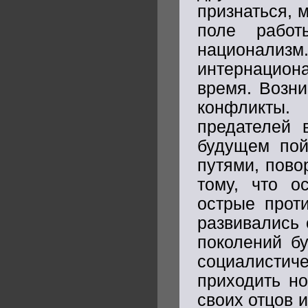
признаться, 
поле работ
национали
интернацион
время. Возни
конфликты.
предателей 
будущем по
путями, пово
тому, что о
острые прот
развивались 
поколений б
социалистич
приходить н
своих отцов 