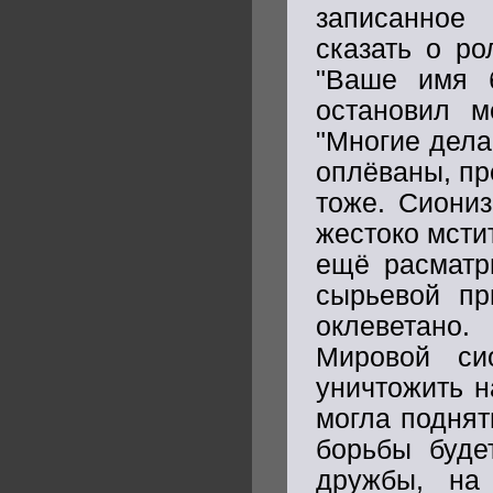
записанное 
сказать о ро
"Ваше имя 
остановил м
"Многие дела
оплёваны, пр
тоже. Сиониз
жестоко мсти
ещё расматри
сырьевой пр
оклеветано
Мировой си
уничтожить н
могла поднят
борьбы буде
дружбы, на