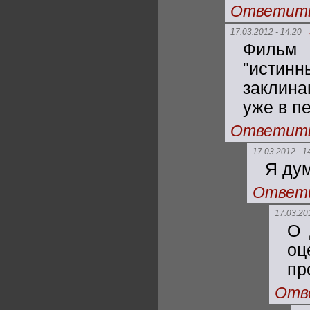
Ответит
17.03.2012 - 14:20
Фильм 
"истинн
заклина
уже в пе
Ответит
17.03.2012 - 1
Я дум
Ответ
17.03.20
О 
оц
пр
Отв