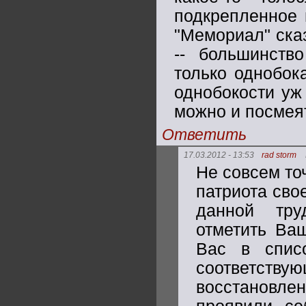
подкрепленное 
"Мемориал" сказ
-- большинств
только однобок
однобокости уж 
можно и посмея
Ответить
17.03.2012 - 13:53
rad storm
Не совсем то
патриота сво
данной тру
отметить Ва
Вас в спис
соответству
восстановле