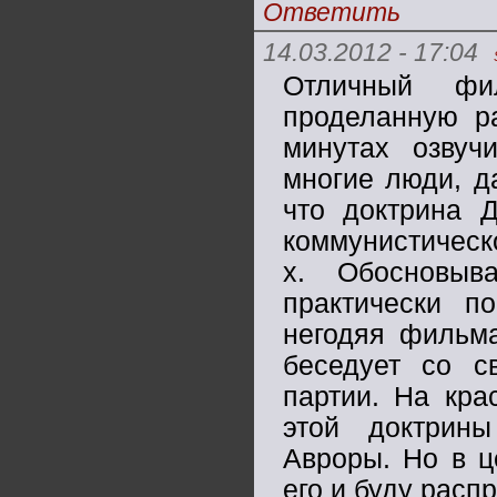
Ответить
14.03.2012 - 17:04
Отличный фи
проделанную ра
минутах озвуч
многие люди, д
что доктрина 
коммунистическ
х. Обосновыв
практически п
негодяя фильма
беседует со с
партии. На кра
этой доктрин
Авроры. Но в ц
его и буду расп