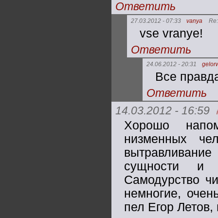
Ответить
27.03.2012 - 07:33
vanya
Re
vse vranye!
Ответить
24.06.2012 - 20:31
gelor
Все правд
Ответить
14.03.2012 - 16:59
Хорошо напо
низменных чел
вытравливание
сущности и ч
Самодурство чи
немногие, очень
пел Егор Летов, 