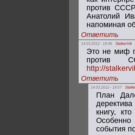
против СССР
Анатолий Ив
напоминая об
Ответить
14.03.2012 - 19:46
StalkerVik
Это не миф п
против 
http://stalker
Ответить
14.03.2012 - 19:57
Stalke
План Дал
деректива
книгу, кт
Особенно 
события по