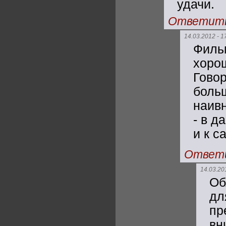
удачи.
Ответит
14.03.2012 - 1
Филь
хоро
Гов
боль
наив
- в д
и к с
Ответ
14.03.20
Об
дл
пр
вн