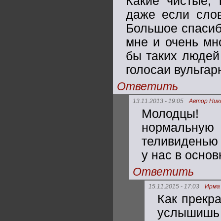
Какие чистые, 
даже если слов
Большое спасиб
мне и очень мн
бы таких людей
голосаи вульг
Ответить
13.11.2013 - 19:05
Автор Ник
Молодцы! 
нормальну
теливиденью 
у нас в осно
Ответить
15.11.2015 - 17:03
Ирма
Как прекр
услышишь 