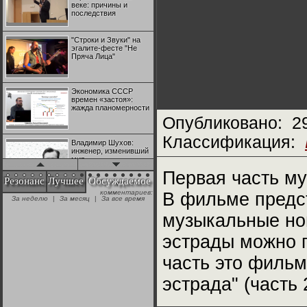
веке: причины и
последствия
"Строки и Звуки" на
эгалите-фесте "Не
Пряча Лица"
Экономика СССР
времен «застоя»:
жажда планомерности
Опубликовано:
2
Классификация:
Владимир Шухов:
инженер, изменивший
мир
Первая часть му
Резонанс
Лучшее
Обсуждаемое
комментариев:
В фильме предс
"Аркадий Коц" на
За неделю
|
За месяц
|
За все время
эгалите-фесте "Не
Пряча Лица"
музыкальные ном
эстрады можно п
Контрапункты
глобализации:
часть это филь
геополитэкономическ
ий анализ
эстрада" (часть 
100 лет Ноябрьской
революции в