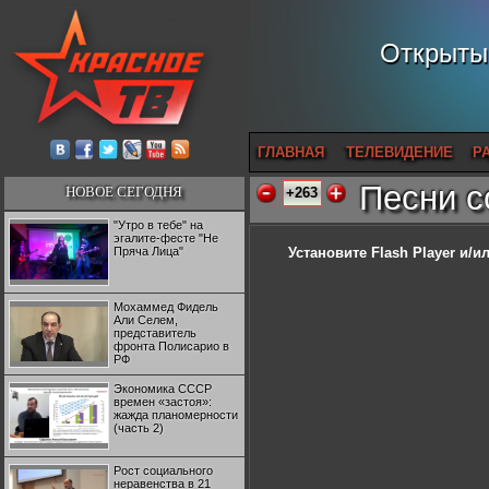
Открытый
ГЛАВНАЯ
ТЕЛЕВИДЕНИЕ
Р
Песни с
НОВОЕ СЕГОДНЯ
+263
"Утро в тебе" на
эгалите-фесте "Не
Пряча Лица"
Установите Flash Player
и/ил
Мохаммед Фидель
Али Селем,
представитель
фронта Полисарио в
РФ
Экономика СССР
времен «застоя»:
жажда планомерности
(часть 2)
Рост социального
неравенства в 21