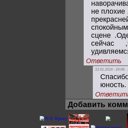
наворачив
не плохие 
прекрасн
спокойным
сцене .Од
сейчас 
удивляемс
Ответить
12.01.2016 - 20:06
Спасибо
юность.
Ответит
Добавить комм