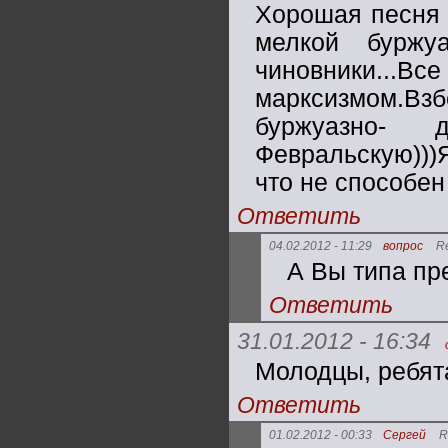
Хорошая песня 
мелкой буржуа
чиновники
марксизмом.В
буржуазно- 
Февральскую)))Я
что не способен
Ответить
04.02.2012 - 11:29
вопрос
R
А Вы типа пр
Ответить
31.01.2012 - 16:34
Молодцы, ребята
Ответить
01.02.2012 - 00:33
Сергей
R