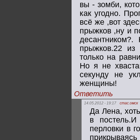
вы - зомби, ко
как угодно. Про
всё же ,вот зде
прыжков ,ну и 
десантником?.
прыжков.22 из
только на равни
Но я не хваста
секунду не ук
женщины!
Ответить
14.05.2012 - 19:17
стас.омск
Да Лена, хот
в постель.И
перловки в г
прикрываясь