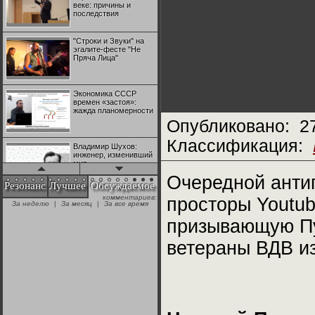
веке: причины и
последствия
"Строки и Звуки" на
эгалите-фесте "Не
Пряча Лица"
Экономика СССР
времен «застоя»:
жажда планомерности
Опубликовано:
2
Классификация:
Владимир Шухов:
инженер, изменивший
мир
Очередной анти
Резонанс
Лучшее
Обсуждаемое
комментариев:
просторы Youtub
"Аркадий Коц" на
За неделю
|
За месяц
|
За все время
эгалите-фесте "Не
Пряча Лица"
призывающую Пут
ветераны ВДВ и
Контрапункты
глобализации:
геополитэкономическ
ий анализ
100 лет Ноябрьской
революции в