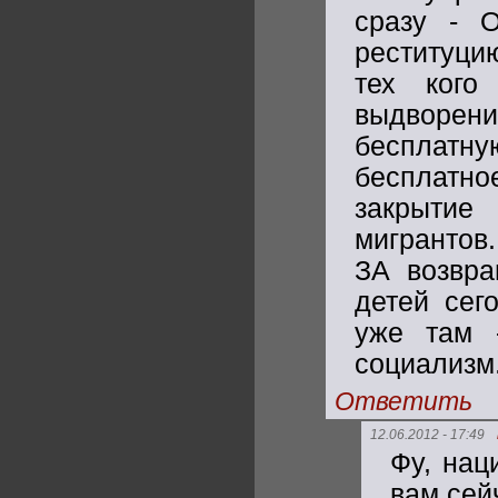
сразу - 
реституци
тех кого
выдворен
бесплатну
бесплатно
закрытие
мигрантов
ЗА возвра
детей сег
уже там 
социализм
Ответить
12.06.2012 - 17:49
Фу, нац
вам сей