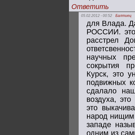
Ответить
05.02.2012 - 00:52
Балтиец
для Влада. Д
РОССИИ. это 
расстрел До
ответсвеннос
научных пре
сокрытия п
Курск, это у
подвижных к
сдалало наш
воздуха, это
это выкачив
народ нищим 
западе назы
одним из сам