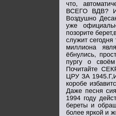
что, автомати
ВСЕГО ВДВ? И
Воздушно Десан
уже официаль
позорите берет,
служит сегодня 
миллиона явля
ёбнулись, прос
пургу о своём
Почитайте СЕК
ЦРУ ЗА 1945.Г,
коробе избавитс
Даже песня сия
1994 году дейс
береты и обращ
более яркой и ж