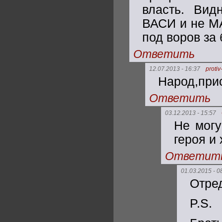
власть. Вид
ВАСИ и не М
под воров за
Ответить
12.07.2013 - 16:37
protiv
Народ,прис
Ответить
03.12.2013 - 15:57
Не могу
героя и
Ответит
01.03.2015 - 0
Отре
P.S.