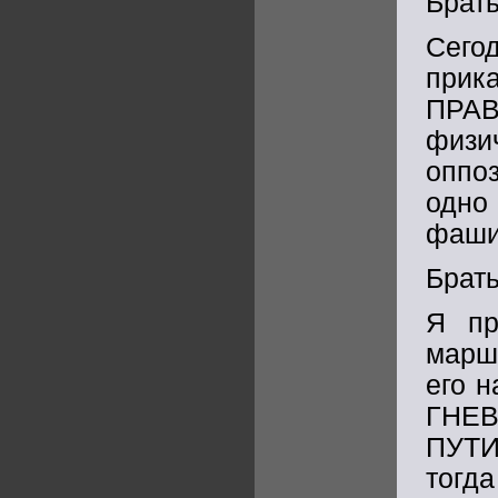
Брать
Сего
прика
ПРАВ
физ
оппо
одно
фаши
Брать
Я пр
марш
его 
ГНЕВ
ПУТИ
тогд