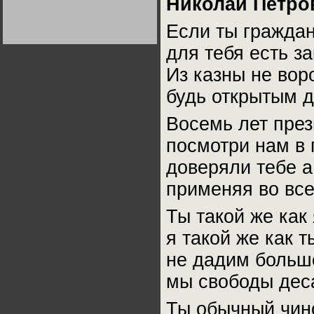
Николай Петро
Германии:
парламентская
демократия или
Если ты граждан
диктатура
пролетариата?
Деятельность
для тебя есть за
Хрущёва в 50-е годы.
Владимир Соловейчик
Из казны не вор
будь открытым д
Какова цена победы
СССР в Великой
Отечественной? Олег
Восемь лет през
Двуреченский о
потерянной
революционности
посмотри нам в 
доверяли тебе а
применяя во все
Ты такой же как 
я такой же как т
не дадим больше
мы свободы дес
Ты обычный чино