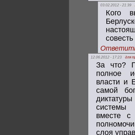
03.02.2012 - 21:39
Кого в
Берлуск
настоящ
совесть 
Ответит
12.06.2012 - 17:23
для 
За что? 
полное и
власти и 
самой бо
диктатуры
системы 
вместе с
полномочи
слоя управ