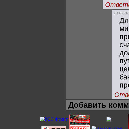
Ответ
01.03.20
Дл
ми
пр
сч
до
пу
це
ба
пр
Отв
Добавить комм