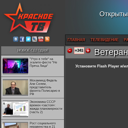
Открытый
ГЛАВНАЯ
ТЕЛЕВИДЕНИЕ
Р
Ветеран
НОВОЕ СЕГОДНЯ
+341
"Утро в тебе" на
эгалите-фесте "Не
Пряча Лица"
Установите Flash Player
и/ил
Мохаммед Фидель
Али Селем,
представитель
фронта Полисарио в
РФ
Экономика СССР
времен «застоя»:
жажда планомерности
(часть 2)
Рост социального
неравенства в 21