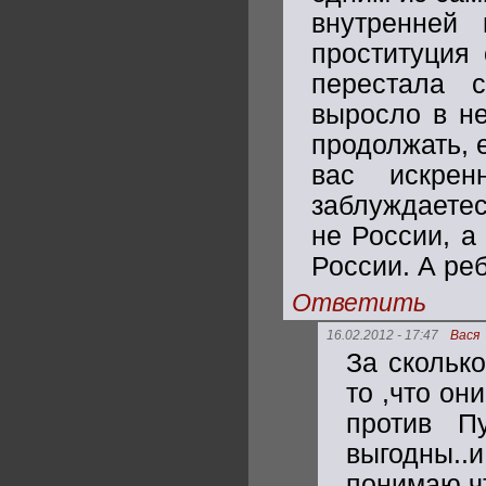
внутренней 
проституция
перестала с
выросло в не
продолжать, 
вас искрен
заблуждаетес
не России, 
России. А ре
Ответить
16.02.2012 - 17:47
Вася
За скольк
то ,что он
против Пу
выгодны.
понимаю,