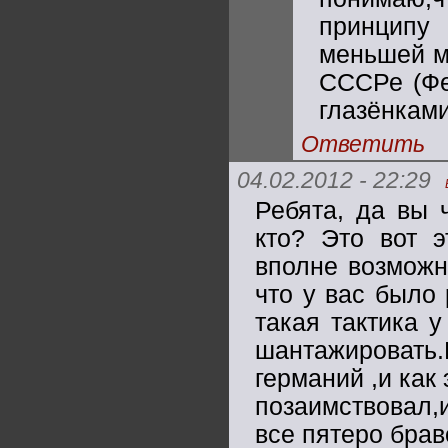
принципу
меньшей м
СССРе (Фе
глазёнками
Ответить
04.02.2012 - 22:29
Ребята, да вы ч
кто? Это вот э
вполне возможн
что у вас было
такая тактика 
шантажироват
германий ,и как
позаимствовал,
все пятеро брав