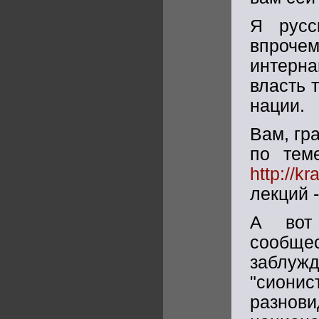
Я русс
впроче
интерн
власть 
нации.
Вам, гр
по тем
http://k
лекций -
А вот 
сообще
заблуж
"сион
разнови