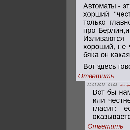
Автоматы - эт
хорший "чес
только главн
про Берлин,и
Изливаются 
хороший, не 
бяка он какая.
Вот здесь го
Ответить
29.01.2012 - 04:03
ironij
Вот бы нам
или честн
гласит: 
оказываетс
Ответить