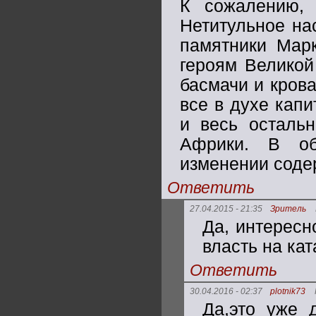
К сожалению, 
Нетитульное на
памятники Марк
героям Великой
басмачи и кров
все в духе кап
и весь остальн
Африки. В о
изменении соде
Ответить
27.04.2015 - 21:35
Зритель
Да, интересн
власть на кат
Ответить
30.04.2016 - 02:37
plotnik73
Да,это уже 