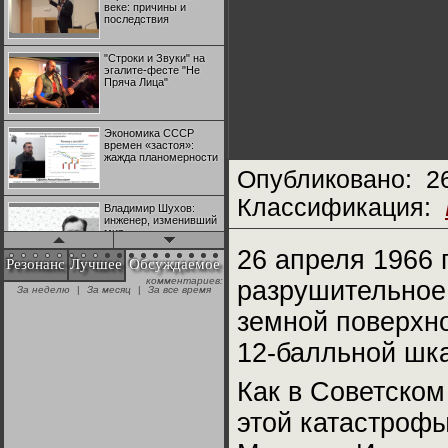
веке: причины и
последствия
"Строки и Звуки" на
эгалите-фесте "Не
Пряча Лица"
Экономика СССР
времен «застоя»:
жажда планомерности
Опубликовано:
2
Классификация:
Владимир Шухов:
инженер, изменивший
мир
26 апреля 1966 
Резонанс
Лучшее
Обсуждаемое
комментариев:
разрушительное
"Аркадий Коц" на
За неделю
|
За месяц
|
За все время
эгалите-фесте "Не
Пряча Лица"
земной поверхно
12-балльной шка
Контрапункты
глобализации:
геополитэкономическ
Как в Советско
ий анализ
этой катастроф
100 лет Ноябрьской
революции в