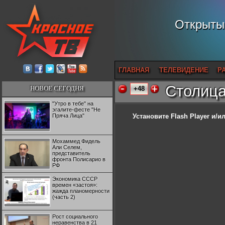
Открытый
ГЛАВНАЯ
ТЕЛЕВИДЕНИЕ
Р
Столица
НОВОЕ СЕГОДНЯ
+48
"Утро в тебе" на
эгалите-фесте "Не
Пряча Лица"
Установите Flash Player
и/ил
Мохаммед Фидель
Али Селем,
представитель
фронта Полисарио в
РФ
Экономика СССР
времен «застоя»:
жажда планомерности
(часть 2)
Рост социального
неравенства в 21