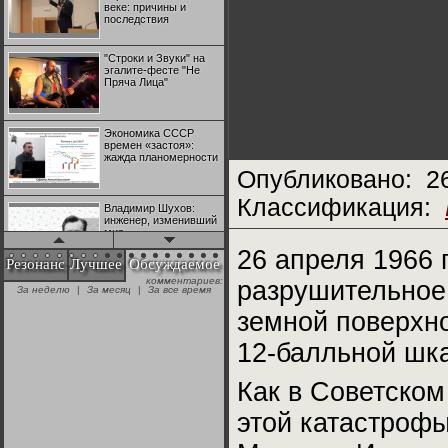
веке: причины и
последствия
"Строки и Звуки" на
эгалите-фесте "Не
Пряча Лица"
Экономика СССР
времен «застоя»:
жажда планомерности
Опубликовано:
2
Классификация:
Владимир Шухов:
инженер, изменивший
мир
26 апреля 1966 
Резонанс
Лучшее
Обсуждаемое
комментариев:
разрушительное
"Аркадий Коц" на
За неделю
|
За месяц
|
За все время
эгалите-фесте "Не
Пряча Лица"
земной поверхно
12-балльной шка
Контрапункты
глобализации:
геополитэкономическ
Как в Советско
ий анализ
этой катастроф
100 лет Ноябрьской
революции в