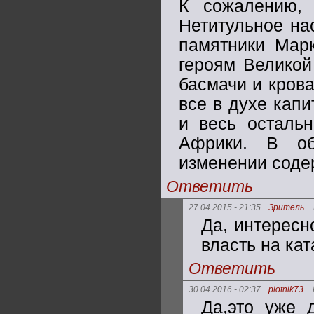
К сожалению, 
Нетитульное на
памятники Марк
героям Великой
басмачи и кров
все в духе кап
и весь остальн
Африки. В о
изменении соде
Ответить
27.04.2015 - 21:35
Зритель
Да, интересн
власть на кат
Ответить
30.04.2016 - 02:37
plotnik73
Да,это уже 