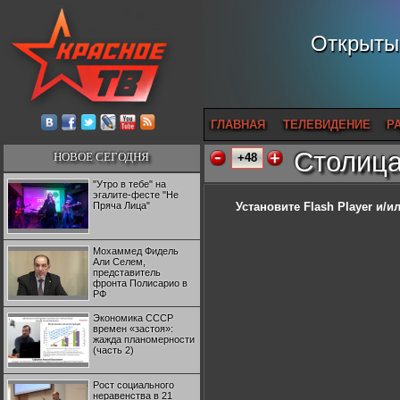
Открытый
ГЛАВНАЯ
ТЕЛЕВИДЕНИЕ
Р
Столица
НОВОЕ СЕГОДНЯ
+48
"Утро в тебе" на
эгалите-фесте "Не
Пряча Лица"
Установите Flash Player
и/ил
Мохаммед Фидель
Али Селем,
представитель
фронта Полисарио в
РФ
Экономика СССР
времен «застоя»:
жажда планомерности
(часть 2)
Рост социального
неравенства в 21