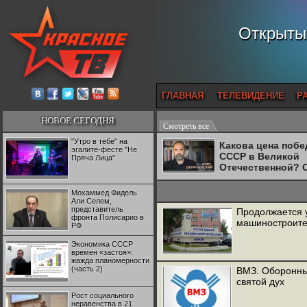
Открытый
ГЛАВНАЯ
ТЕЛЕВИДЕНИЕ
Р
НОВОЕ СЕГОДНЯ
Смотреть все
"Утро в тебе" на
Какова цена поб
эгалите-фесте "Не
СССР в Великой
Пряча Лица"
Отечественной? 
Двуреченский о
потерянной
Мохаммед Фидель
революционност
Али Селем,
представитель
Продолжается 
фронта Полисарио в
машиностроите
РФ
Экономика СССР
времен «застоя»:
жажда планомерности
(часть 2)
ВМЗ. Оборонный
святой дух
Рост социального
неравенства в 21