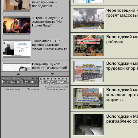
веке: причины и
последствия
Череповецкий 
грозят массов
"Строки и Звуки" на
эгалите-фесте "Не
Пряча Лица"
Вологодский м
Экономика СССР
рабочих
времен «застоя»:
жажда планомерности
Вологодский м
Владимир Шухов:
трудовой спор 
инженер, изменивший
мир
Резонанс
Лучшее
Обсуждаемое
комментариев:
"Аркадий Коц" на
Вологодский м
За неделю
|
За месяц
|
За все время
эгалите-фесте "Не
коллектив прот
Пряча Лица"
маркизы
Контрапункты
глобализации:
Вологодский М
геополитэкономическ
разграблено со
ий анализ
100 лет Ноябрьской
революции в