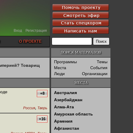
Вход
Регистрация
О ПРОЕКТЕ
ПОИСК МАТЕРИАЛОВ
Программы
Темы
империей? Товарищ
Места
События
Люди
Организации
МЕСТА
воде
Австралия
+8
Азербайджан
Алма-Ата
,
Россия
Тверь
Амурская область
+16
Армения
Афганистан