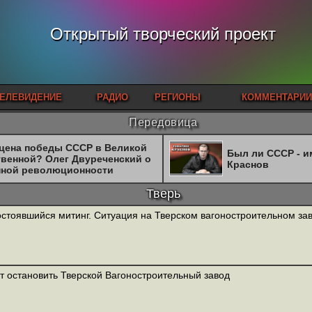
Открытый творческий проект
ЕЛЕВИДЕНИЕ
РАДИО
РЕГИОНЫ
КОММЕНТАРИИ
Передовица
 цена победы СССР в Великой
Был ли СССР - 
твенной? Олег Двуреченский о
Краснов
нной революционности
Тверь
стоявшийся митинг. Ситуация на Тверском вагоностроительном за
т остановить Тверской Вагоностроительный завод