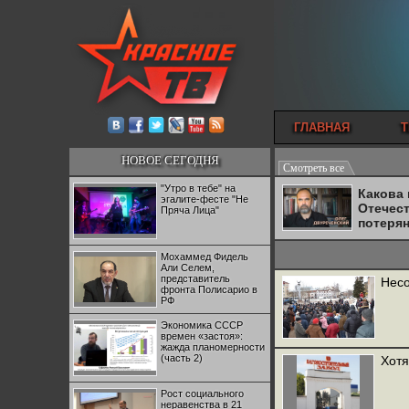
ГЛАВНАЯ
Т
НОВОЕ СЕГОДНЯ
Смотреть все
"Утро в тебе" на
Какова
эгалите-фесте "Не
Отечес
Пряча Лица"
потеря
Мохаммед Фидель
Али Селем,
представитель
Несо
фронта Полисарио в
РФ
Экономика СССР
времен «застоя»:
жажда планомерности
(часть 2)
Хотя
Рост социального
неравенства в 21