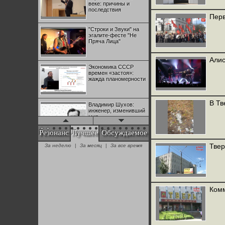
веке: причины и
последствия
Перв
"Строки и Звуки" на
эгалите-фесте "Не
Пряча Лица"
Алис
Экономика СССР
времен «застоя»:
жажда планомерности
В Тв
Владимир Шухов:
инженер, изменивший
мир
Резонанс
Лучшее
Обсуждаемое
"Аркадий Коц" на
Твер
За неделю
|
За месяц
|
За все время
эгалите-фесте "Не
Пряча Лица"
Контрапункты
глобализации:
Комм
геополитэкономическ
ий анализ
100 лет Ноябрьской
революции в