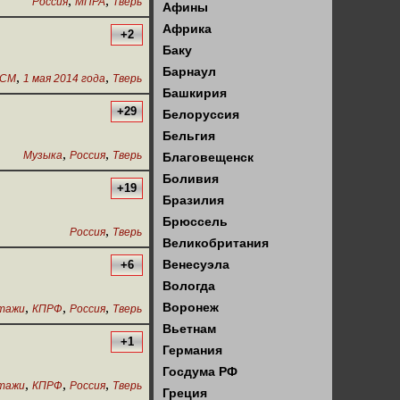
,
,
Россия
МПРА
Тверь
Афины
Африка
+2
Баку
Барнаул
,
,
КСМ
1 мая 2014 года
Тверь
Башкирия
+29
Белоруссия
Бельгия
,
,
Музыка
Россия
Тверь
Благовещенск
Боливия
+19
Бразилия
Брюссель
,
Россия
Тверь
Великобритания
Венесуэла
+6
Вологда
,
,
,
Воронеж
тажи
КПРФ
Россия
Тверь
Вьетнам
+1
Германия
Госдума РФ
,
,
,
тажи
КПРФ
Россия
Тверь
Греция