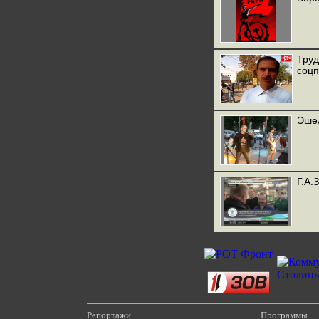
Труд
соцп
Эше
Г.А.
Репортажи
Программы