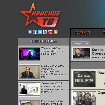
ГЛАВНАЯ
Т
НОВОЕ СЕГОДНЯ
Смотреть все
"Утро в тебе" на
Какова
эгалите-фесте "Не
Отечес
Пряча Лица"
потеря
Мохаммед Фидель
Али Селем,
представитель
Наш 
фронта Полисарио в
РФ
Экономика СССР
времен «застоя»:
жажда планомерности
(часть 2)
Опро
Рост социального
неравенства в 21