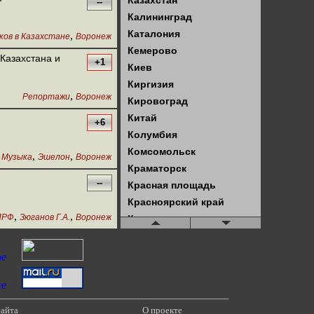
Казахстан
--
Калининград
Каталония
,
ов в Казахстане
Воронеж
Кемерово
Казахстана и
+1
Киев
Киргизия
,
Репортажи
Воронеж
Кировоград
Китай
+6
Колумбия
Комсомольск
,
,
Музыка
Эшелон
Воронеж
Краматорск
--
Красная площадь
Красноярский край
,
,
ПРФ
Зюганов Г.А.
Воронеж
Крым
Куба
Кузбасс
Латвия
Латинская Америка
Ленинград
сайта
О проекте