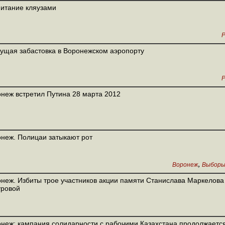
итание кляузами
Р
ущая забастовка в Воронежском аэропорту
Р
неж встретил Путина 28 марта 2012
неж. Полицаи затыкают рот
,
Воронеж
Выборы
неж. Избиты трое участников акции памяти Станислава Маркелова
уровой
неж: кампания солидарности с рабочими Казахстана продолжаетс