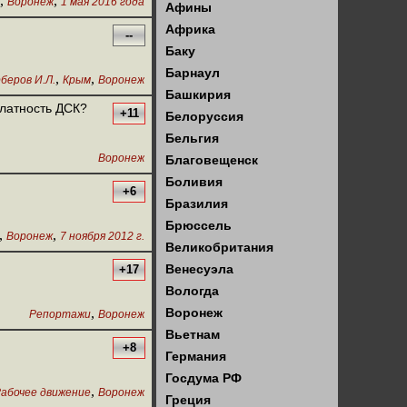
,
,
Воронеж
1 мая 2016 года
Афины
Африка
--
Баку
Барнаул
,
,
беров И.Л.
Крым
Воронеж
Башкирия
алатность ДСК?
+11
Белоруссия
Бельгия
Воронеж
Благовещенск
Боливия
+6
Бразилия
Брюссель
,
,
Воронеж
7 ноября 2012 г.
Великобритания
Венесуэла
+17
Вологда
,
Воронеж
Репортажи
Воронеж
Вьетнам
+8
Германия
Госдума РФ
,
абочее движение
Воронеж
Греция