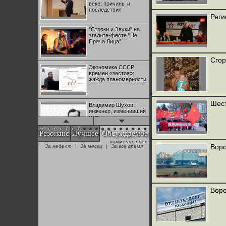
веке: причины и
последствия
Реги
"Строки и Звуки" на
эгалите-фесте "Не
Пряча Лица"
Сгор
Экономика СССР
времен «застоя»:
жажда планомерности
Шест
Владимир Шухов:
инженер, изменивший
мир
Резонанс
Лучшее
Обсуждаемое
комментариев:
"Аркадий Коц" на
Воро
За неделю
|
За месяц
|
За все время
эгалите-фесте "Не
Пряча Лица"
Контрапункты
глобализации:
Воро
геополитэкономическ
ий анализ
100 лет Ноябрьской
революции в