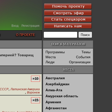
Вход
Регистрация
О ПРОЕКТЕ
ПОИСК МАТЕРИАЛОВ
Программы
Темы
империей? Товарищ
Места
События
Люди
Организации
МЕСТА
Австралия
+10
Азербайджан
,
СССР
Латинская Америка
Алма-Ата
,
Воронеж
Амурская область
+15
Армения
Афганистан