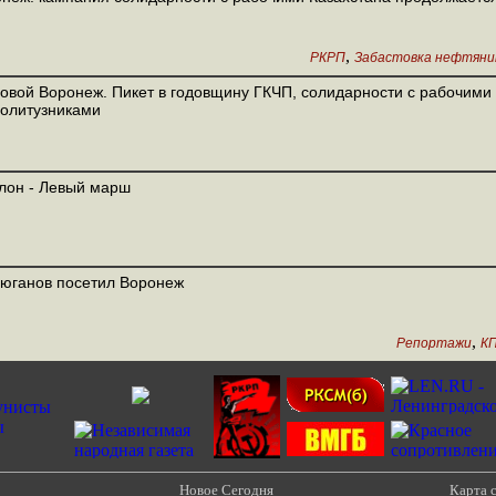
,
РКРП
Забастовка нефтяник
овой Воронеж. Пикет в годовщину ГКЧП, солидарности с рабочими 
олитузниками
лон - Левый марш
Зюганов посетил Воронеж
,
Репортажи
К
Новое Сегодня
Карта 