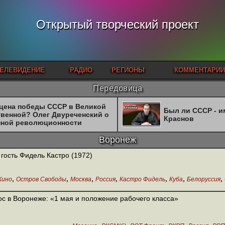
Открытый творческий проект
ЕЛЕВИДЕНИЕ
РАДИО
РЕГИОНЫ
КОММЕНТАРИИ
Передовица
 цена победы СССР в Великой
Был ли СССР - 
твенной? Олег Двуреченский о
Краснов
нной революционности
Воронеж
гость Фидель Кастро (1972)
,
,
,
,
,
,
,
Кино
Остров Свободы
Москва
Россия
Кастро Фидель
Куба
Белоруссия
с в Воронеже: «1 мая и положение рабочего класса»