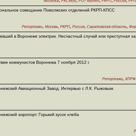
,
,
,
,
,
Мозаика
РКСМ(б)
РОТ Фронт
РКРП
Россия
РРП
ональное совещание Поволжских отделений РКРП-КПСС
,
,
,
,
,
Репортажи
Москва
РКРП
Россия
Саратовская область
Фер
евший в Воронеже электрик. Несчастный случай или преступная х
вие коммунистов Воронежа 7 ноября 2012 г.
,
Репортажи
КПРФ
нежский Авиационный Завод. Интервью с Л.К. Рыжовым.
нежский аэропорт. Горький кусок хлеба
Р