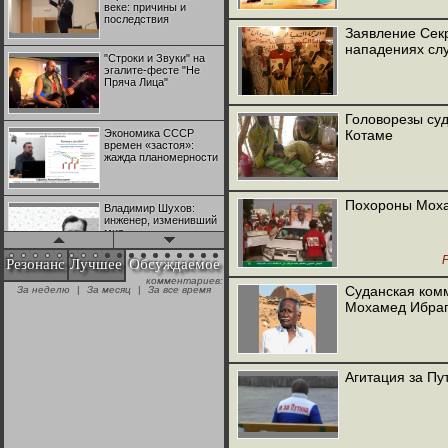
веке: причины и
последствия
Заявление Сек
нападениях сл
"Строки и Звуки" на
эгалите-фесте "Не
Пряча Лица"
Головорезы суд
Экономика СССР
Котаме
времен «застоя»:
жажда планомерности
Похороны Моха
Владимир Шухов:
инженер, изменивший
мир
Резонанс
Лучшее
Обсуждаемое
комментариев:
"Аркадий Коц" на
Суданская комм
За неделю
|
За месяц
|
За все время
эгалите-фесте "Не
Мохамед Ибраг
Пряча Лица"
Контрапункты
глобализации:
Агитация за Пу
геополитэкономическ
ий анализ
100 лет Ноябрьской
революции в