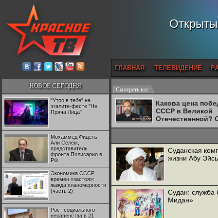
Открытый
ГЛАВНАЯ
ТЕЛЕВИДЕНИЕ
Р
НОВОЕ СЕГОДНЯ
Смотреть все
"Утро в тебе" на
Какова цена поб
эгалите-фесте "Не
СССР в Великой
Пряча Лица"
Отечественной? 
Двуреченский о
потерянной
Мохаммед Фидель
революционност
Али Селем,
представитель
Суданская комп
фронта Полисарио в
жизни Абу Эйс
РФ
Экономика СССР
времен «застоя»:
жажда планомерности
(часть 2)
Судан: служба 
Мидан»
Рост социального
неравенства в 21