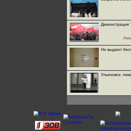
Демонстрация 7
Реп
Не выдают бес
Ульяновск: пи