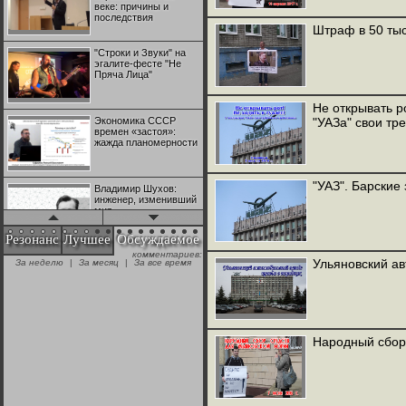
веке: причины и
последствия
Штраф в 50 тыс
"Строки и Звуки" на
эгалите-фесте "Не
Пряча Лица"
Не открывать р
Экономика СССР
"УАЗа" свои тр
времен «застоя»:
жажда планомерности
"УАЗ". Барски
Владимир Шухов:
инженер, изменивший
мир
Резонанс
Лучшее
Обсуждаемое
комментариев:
"Аркадий Коц" на
Ульяновский ав
За неделю
|
За месяц
|
За все время
эгалите-фесте "Не
Пряча Лица"
Контрапункты
глобализации:
Народный сбор
геополитэкономическ
ий анализ
100 лет Ноябрьской
революции в