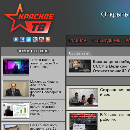
Открытый
ГЛАВНАЯ
ТЕЛЕВИДЕНИЕ
Р
НОВОЕ СЕГОДНЯ
Смотреть все
"Утро в тебе" на
Какова цена поб
эгалите-фесте "Не
СССР в Великой
Пряча Лица"
Отечественной? 
Двуреченский о
потерянной
Мохаммед Фидель
революционност
Али Селем,
представитель
Сокращения на 
фронта Полисарио в
й век
РФ
Экономика СССР
времен «застоя»:
жажда планомерности
(часть 2)
В Ульяновске 
рабочих
Рост социального
неравенства в 21