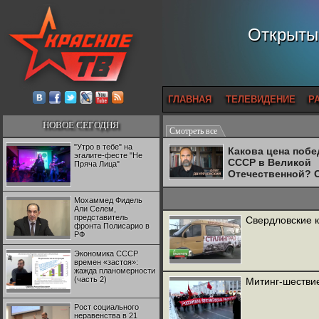
Открытый
ГЛАВНАЯ
ТЕЛЕВИДЕНИЕ
Р
НОВОЕ СЕГОДНЯ
Смотреть все
"Утро в тебе" на
Какова цена поб
эгалите-фесте "Не
СССР в Великой
Пряча Лица"
Отечественной? 
Двуреченский о
потерянной
Мохаммед Фидель
революционност
Али Селем,
представитель
Свердловские 
фронта Полисарио в
РФ
Экономика СССР
времен «застоя»:
жажда планомерности
(часть 2)
Митинг-шествие
Рост социального
неравенства в 21