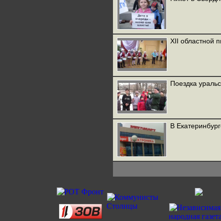
XII областной 
Поездка уральс
В Екатеринбур