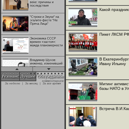
веке: причины и
последствия
Какой праздник
"Строки и Звуки" на
эгалите-фесте "Не
Пряча Лица"
Пикет ЛКСМ РФ
Экономика СССР
времен «застоя»:
жажда планомерности
В Екатеринбур
Владимир Шухов:
Ивану Ильину
инженер, изменивший
мир
Резонанс
Лучшее
Обсуждаемое
комментариев:
"Аркадий Коц" на
Митинг активи
За неделю
|
За месяц
|
За все время
эгалите-фесте "Не
базы НАТО в У
Пряча Лица"
Контрапункты
глобализации:
Встреча В.И.К
геополитэкономическ
ий анализ
100 лет Ноябрьской
революции в