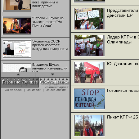
веке: причины и
последствия
Представители
действий ЕР
"Строки и Звуки" на
эгалите-фесте "Не
Пряча Лица"
Лидер КПРФ в С
Экономика СССР
Олимпиады
времен «застоя»:
жажда планомерности
Ю. Дзагания: в
Владимир Шухов:
инженер, изменивший
мир
Резонанс
Лучшее
Обсуждаемое
комментариев:
"Аркадий Коц" на
Готовится новы
За неделю
|
За месяц
|
За все время
эгалите-фесте "Не
Пряча Лица"
Контрапункты
глобализации:
Пикет КПРФ 25 
геополитэкономическ
ий анализ
100 лет Ноябрьской
революции в