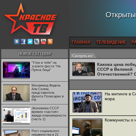
Открытый
ГЛАВНАЯ
ТЕЛЕВИДЕНИЕ
Р
НОВОЕ СЕГОДНЯ
Смотреть все
"Утро в тебе" на
Какова цена поб
эгалите-фесте "Не
СССР в Великой
Пряча Лица"
Отечественной? 
Двуреченский о
потерянной
Мохаммед Фидель
революционност
Али Селем,
представитель
На митинге в С
фронта Полисарио в
мэра
РФ
Экономика СССР
времен «застоя»:
жажда планомерности
(часть 2)
Коммунисты о 
Рост социального
неравенства в 21