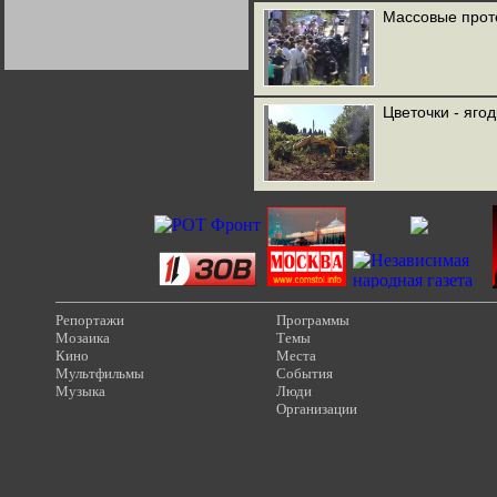
Германии:
Массовые проте
парламентская
демократия или
диктатура
пролетариата?
Деятельность
Хрущёва в 50-е годы.
Владимир Соловейчик
Цветочки - яго
Какова цена победы
СССР в Великой
Отечественной? Олег
Двуреченский о
потерянной
революционности
Репортажи
Программы
Мозаика
Темы
Кино
Места
Мультфильмы
События
Музыка
Люди
Организации