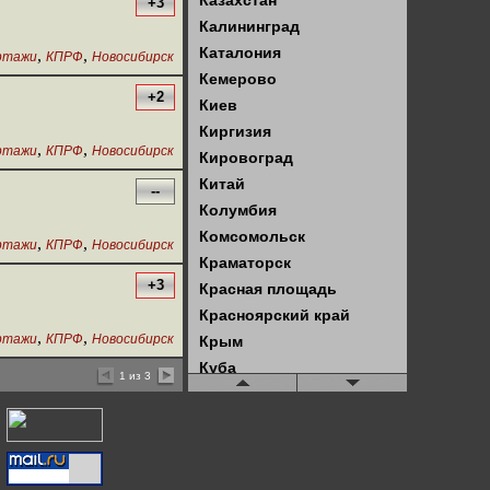
Казахстан
+3
Калининград
Каталония
,
,
ртажи
КПРФ
Новосибирск
Кемерово
+2
Киев
Киргизия
,
,
ртажи
КПРФ
Новосибирск
Кировоград
Китай
--
Колумбия
Комсомольск
,
,
ртажи
КПРФ
Новосибирск
Краматорск
+3
Красная площадь
Красноярский край
,
,
ртажи
КПРФ
Новосибирск
Крым
Куба
1 из 3
Кузбасс
Латвия
Латинская Америка
Ленинград