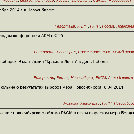
,
,
,
,
,
,
,
Мозаика
Москва
Ленинград
Россия
Палестина
Самара
Новосибирск
ября 2014 г. в Новосибирске
,
,
,
,
Репортажи
КПРФ
РКРП
Россия
Новосиби
следам конференции АКМ в СПб
,
,
,
,
Репортажи
Ленинград
Новосибирск
АКМ
Левый фро
сибирск, 9 мая. Акция "Красная Лента" в День Победы
,
,
,
,
Репортажи
Россия
Новосибирск
РКСМ
Антифашистс
Тюлькин о результатах выборов мэра Новосибирска (8.04.2014)
,
,
,
Мозаика
Ленинград
РКРП
Новосибир
ление новосибирского обкома РКСМ в связи с арестом мэра Бердс