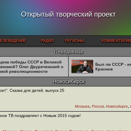
Открытый творческий проект
ЕЛЕВИДЕНИЕ
РАДИО
РЕГИОНЫ
КОММЕНТАРИИ
Передовица
 цена победы СССР в Великой
Был ли СССР - 
твенной? Олег Двуреченский о
Краснов
нной революционности
Новосибирск
рет". Сказка для детей, выпуск 25
,
,
,
Мозаика
Россия
Новосибирск
ное ТВ поздравляет с Новым 2015 годом!