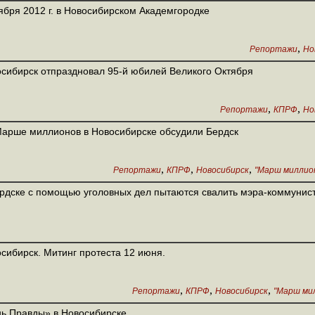
ября 2012 г. в Новосибирском Академгородке
,
Репортажи
Но
сибирск отпраздновал 95-й юбилей Великого Октября
,
,
Репортажи
КПРФ
Но
арше миллионов в Новосибирске обсудили Бердск
,
,
,
Репортажи
КПРФ
Новосибирск
"Марш миллион
рдске с помощью уголовных дел пытаются свалить мэра-коммунис
сибирск. Митинг протеста 12 июня.
,
,
,
Репортажи
КПРФ
Новосибирск
"Марш мил
ь Правды» в Новосибирске