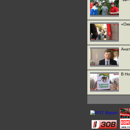
«Окк
Анат
В Но