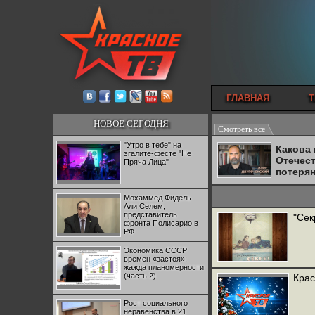
ГЛАВНАЯ
Т
НОВОЕ СЕГОДНЯ
Смотреть все
"Утро в тебе" на
Какова
эгалите-фесте "Не
Отечес
Пряча Лица"
потеря
Мохаммед Фидель
Али Селем,
представитель
"Cек
фронта Полисарио в
РФ
Экономика СССР
времен «застоя»:
жажда планомерности
(часть 2)
Крас
Рост социального
неравенства в 21