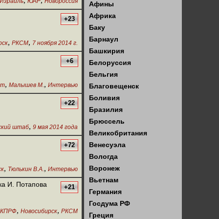
,
,
Израиль
ЮАР
Новороссия
Афины
Африка
+23
Баку
Барнаул
,
,
рск
РКСМ
7 ноября 2014 г.
Башкирия
+6
Белоруссия
Бельгия
,
,
нт
Малышев М.
Интервью
Благовещенск
Боливия
+22
Бразилия
Брюссель
,
кий штаб
9 мая 2014 года
Великобритания
Венесуэла
+72
Вологда
,
,
Воронеж
ск
Тюлькин В.А.
Интервью
Вьетнам
ка И. Потапова
+21
Германия
Госдума РФ
,
,
КПРФ
Новосибирск
РКСМ
Греция