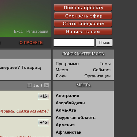
Вход
Регистрация
О ПРОЕКТЕ
ПОИСК МАТЕРИАЛОВ
Программы
Темы
империей? Товарищ
Места
События
Люди
Организации
МЕСТА
1 из 3
Австралия
+16
Азербайджан
Алма-Ата
,
Израиль
Сказка для детей
Амурская область
+45
Армения
Афганистан