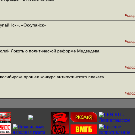
Репо
упайНск», «Оккупайск»
Репо
олий Локоть о политической реформе Медведева
Репо
восибирске прошел конкурс антипутинского плаката
Репо