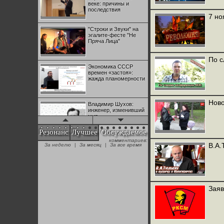
веке: причины и
последствия
7 но
"Строки и Звуки" на
эгалите-фесте "Не
Пряча Лица"
По 
Экономика СССР
времен «застоя»:
жажда планомерности
Ново
Владимир Шухов:
инженер, изменивший
мир
Резонанс
Лучшее
Обсуждаемое
комментариев:
"Аркадий Коц" на
В.А.
За неделю
|
За месяц
|
За все время
эгалите-фесте "Не
Пряча Лица"
Контрапункты
глобализации:
Заяв
геополитэкономическ
ий анализ
100 лет Ноябрьской
революции в