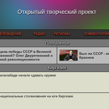
Открытый творческий проект
ЕЛЕВИДЕНИЕ
РАДИО
РЕГИОНЫ
КОММЕНТАРИИ
Передовица
 цена победы СССР в Великой
Был ли СССР - 
твенной? Олег Двуреченский о
Краснов
нной революционности
Киргизия
алалабаде начали сдавать оружие
ациональные столкновения на юге Киргизии.