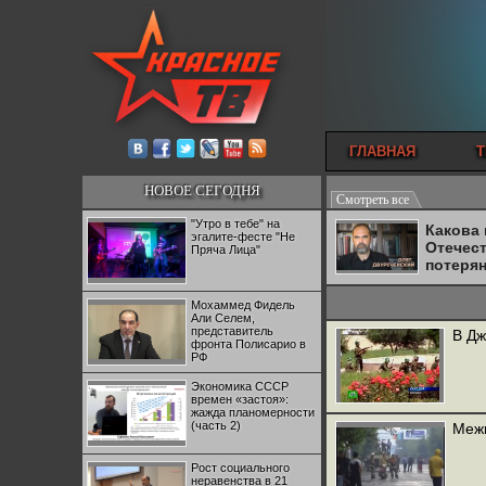
ГЛАВНАЯ
Т
НОВОЕ СЕГОДНЯ
Смотреть все
"Утро в тебе" на
Какова
эгалите-фесте "Не
Отечес
Пряча Лица"
потеря
Мохаммед Фидель
Али Селем,
представитель
В Дж
фронта Полисарио в
РФ
Экономика СССР
времен «застоя»:
жажда планомерности
(часть 2)
Межн
Рост социального
неравенства в 21