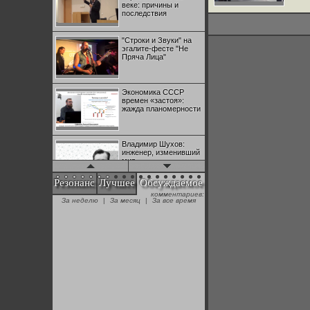
веке: причины и
последствия
"Строки и Звуки" на
эгалите-фесте "Не
Пряча Лица"
Экономика СССР
времен «застоя»:
жажда планомерности
Владимир Шухов:
инженер, изменивший
мир
Резонанс
Лучшее
Обсуждаемое
комментариев:
"Аркадий Коц" на
За неделю
|
За месяц
|
За все время
эгалите-фесте "Не
Пряча Лица"
Контрапункты
глобализации:
геополитэкономическ
ий анализ
100 лет Ноябрьской
революции в