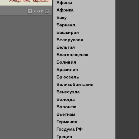
,
Репортажи
Киргизия
Афины
Африка
2 из 2
Баку
Барнаул
Башкирия
Белоруссия
Бельгия
Благовещенск
Боливия
Бразилия
Брюссель
Великобритания
Венесуэла
Вологда
Воронеж
Вьетнам
Германия
Госдума РФ
Греция