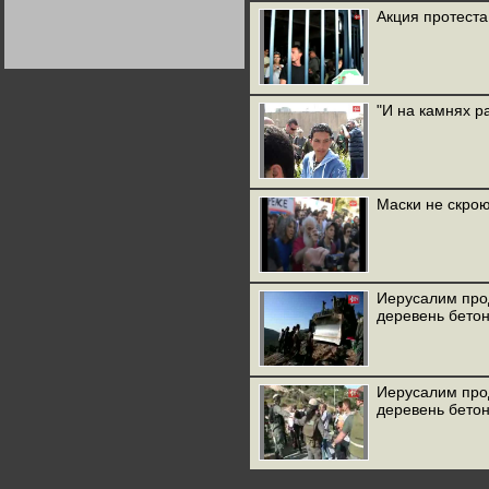
Германии:
Акция протеста
парламентская
демократия или
диктатура
пролетариата?
Деятельность
Хрущёва в 50-е годы.
Владимир Соловейчик
"И на камнях р
Какова цена победы
СССР в Великой
Отечественной? Олег
Двуреченский о
потерянной
Маски не скро
революционности
Иерусалим про
деревень бетон
Иерусалим про
деревень бетон