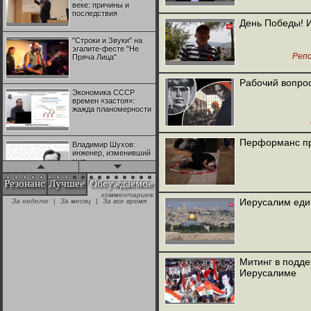
веке: причины и
последствия
День Победы! 
"Строки и Звуки" на
эгалите-фесте "Не
Реп
Пряча Лица"
Рабочий вопрос
Экономика СССР
времен «застоя»:
жажда планомерности
Перформанс пр
Владимир Шухов:
инженер, изменивший
мир
Резонанс
Лучшее
Обсуждаемое
комментариев:
"Аркадий Коц" на
Иерусалим ед
За неделю
|
За месяц
|
За все время
эгалите-фесте "Не
Пряча Лица"
Контрапункты
глобализации:
Митинг в подде
геополитэкономическ
Иерусалиме
ий анализ
100 лет Ноябрьской
революции в