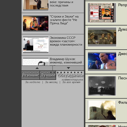
веке: причины и
Репр
последствия
"Строки и Звуки" на
эгалите-фесте "Не
Пряча Лица"
Дума
Экономика СССР
времен «застоя»:
жажда планомерности
Джеф
Владимир Шухов:
инженер, изменивший
мир
Резонанс
Лучшее
Обсуждаемое
Песн
комментариев:
"Аркадий Коц" на
За неделю
|
За месяц
|
За все время
эгалите-фесте "Не
Пряча Лица"
Контрапункты
Филь
глобализации:
геополитэкономическ
ий анализ
100 лет Ноябрьской
революции в
Неве