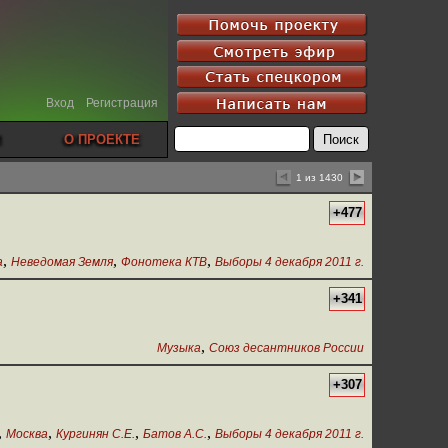
Вход
Регистрация
О ПРОЕКТЕ
1 из 1430
+477
,
,
,
а
Неведомая Земля
Фонотека КТВ
Выборы 4 декабря 2011 г.
+341
,
Музыка
Союз десантников России
+307
,
,
,
,
Москва
Кургинян С.Е.
Батов А.С.
Выборы 4 декабря 2011 г.