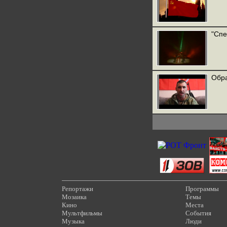
"Спе
Обра
Репортажи
Программы
Мозаика
Темы
Кино
Места
Мультфильмы
События
Музыка
Люди