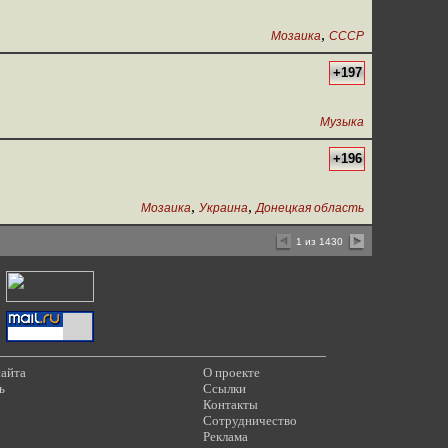
,
Мозаика
СССР
+197
Музыка
+196
,
,
Мозаика
Украина
Донецкая область
1 из 1430
сайта
О проекте
ь
Ссылки
Контакты
Сотрудничество
Реклама