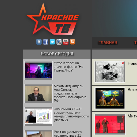
ГЛАВНАЯ
Т
НОВОЕ СЕГОДНЯ
Неве
"Утро в тебе" на
эгалите-фесте "Не
Пряча Лица"
Мохаммед Фидель
Вете
Али Селем,
представитель
фронта Полисарио в
РФ
Экономика СССР
времен «застоя»:
Мити
жажда планомерности
(часть 2)
Рост социального
неравенства в 21