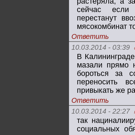
растеряла, а з
сейчас если 
перестанут вво
мясокомбинат то
Ответить
10.03.2014 - 03:39
В Калининграде
мазали прямо н
бороться за с
переносить в
привыкать же р
Ответить
10.03.2014 - 22:27
так нациналиир
социальных обя