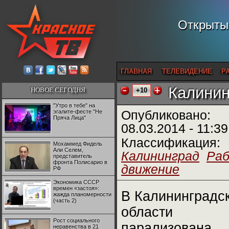
Открытый
ГЛАВНАЯ
ТЕЛЕВИДЕНИЕ
Р
Калинин
НОВОЕ СЕГОДНЯ
+10
"Утро в тебе" на
эгалите-фесте "Не
Опубликовано:
Пряча Лица"
08.03.2014 - 11:39
Классификация:
Мохаммед Фидель
Али Селем,
Калининград
Раб
представитель
фронта Полисарио в
движение
РФ
Экономика СССР
времен «застоя»:
В Калининградс
жажда планомерности
(часть 2)
области
Рост социального
парализована
неравенства в 21