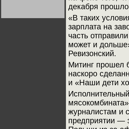
Германии:
декабря прошлог
парламентская
демократия или
диктатура
«В таких услови
пролетариата?
Деятельность
Хрущёва в 50-е годы.
Владимир Соловейчик
зарплата на зав
часть отправили
Какова цена победы
может и дольше
СССР в Великой
Отечественной? Олег
Двуреченский о
Ревизонский.
потерянной
революционности
Митинг прошел б
наскоро сделан
и «Наши дети хо
Исполнительный
мясокомбината»
журналистам и с
предприятии — з