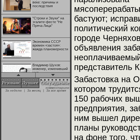
веке: причины и
последствия
мясоперерабаты
бастуют; исправ
"Строки и Звуки" на
эгалите-фесте "Не
Пряча Лица"
политический к
городе Черняхов
Экономика СССР
объявления заба
времен «застоя»:
жажда планомерности
неоплачиваемый 
представитель К
Владимир Шухов:
инженер, изменивший
мир
Забастовка на 
Резонанс
Лучшее
Обсуждаемое
котором трудитс
комментариев:
"Аркадий Коц" на
За неделю
|
За месяц
|
За все время
эгалите-фесте "Не
Пряча Лица"
150 рабочих выш
предприятия, за
Контрапункты
ним вышел дирек
глобализации:
геополитэкономическ
ий анализ
планы руководс
на фоне того, ч
100 лет Ноябрьской
революции в