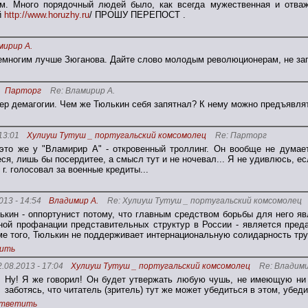
м. Много порядочный людей было, как всегда мужественная и отваж
й
http://www.horuzhy.ru
/ ПРОШУ ПЕРЕПОСТ .
мирир А.
емногим лучше Зюганова. Дайте слово молодым революционерам, не зап
Парторг
Re: Вламирир А.
р демагогии. Чем же Тюлькин себя запятнал? К нему можно предъявлять 
13:01
Хулиуш Тутуш _ португальский комсомолец
Re: Парторг
 это же у "Вламирир А" - откровенный троллинг. Он вообще не думает
ся, лишь бы посердитее, а смысл тут и не ночевал... Я не удивлюсь, 
 г. голосовал за военные кредиты...
013 - 14:54
Владимир А.
Re: Хулиуш Тутуш _ португальский комсомолец
ькин - оппортунист потому, что главным средством борьбы для него яв
ной профанации представительных структур в России - является пред
ме того, Тюлькин не поддерживает интернациональную солидарность тр
ить
2.08.2013 - 17:04
Хулиуш Тутуш _ португальский комсомолец
Re: Владими
Ну! Я же говорил! Он будет утвержать любую чушь, не имеющую ни 
заботясь, что читатель (зритель) тут же может убедиться в этом, убеди
тветить