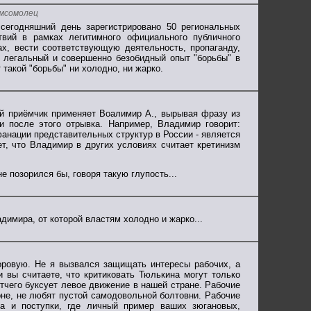
омсомолец
 сегодняшний день зарегистрировано 50 региональных
ий в рамках легитимного официального публичного
ах, вести соответствующую деятельность, пропаганду,
легальный и совершенно безобидный опыт "борьбы" в
такой "борьбы" ни холодно, ни жарко.
ый приёмчик применяет Воалимир А., вырывая фразу из
 и после этого отрывка. Например, Владимир говорит:
фанации представительных структур в России - является
ет, что Владимир в других условиях считает кретинизм
е позорился бы, говоря такую глупость...
димира, от которой властям холодно и жарко...
оровую. Не я вызвался защищать интересы рабочих, а
и вы считаете, что критиковать Тюлькина могут только
 отчего буксует левое движение в нашей стране. Рабочие
оне, не любят пустой самодовольной болтовни. Рабочие
ла и поступки, где личный пример ваших зюгановых,