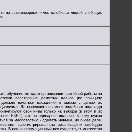
росто на высокомерных и честолюбивых людей, любящих
ия
ыть обучение методам организации партийной работы на
отовки всесторонне развитых членов (по принципу
ых должно начаться вхождения в массы с целью их
социализма. До нынешнего времени подобного подохода
риентируют свои низы только на выборы (в этом и их
шение РКРП)- это не одинарное явление. К нему нужно
яться за массовостью - сделать меньше, но образцовое.
зволяет зарегистрированным организациям свободно
аботы. В наш информационный век существует множество