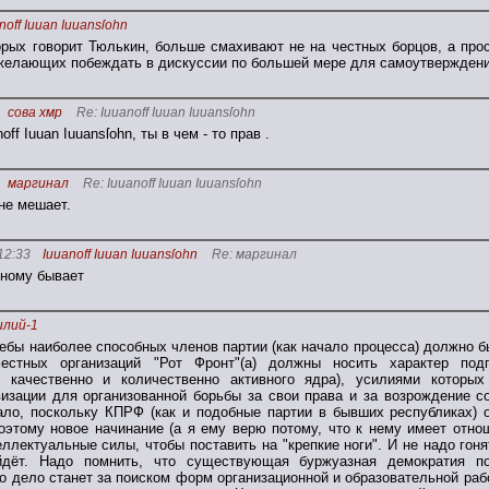
noff Iuuan Iuuansſohn
торых говорит Тюлькин, больше смахивают не на честных борцов, а п
 желающих побеждать в дискуссии по большей мере для самоутвержден
сова хмр
Re: Iuuanoff Iuuan Iuuansſohn
off Iuuan Iuuansſohn, ты в чем - то прав .
маргинал
Re: Iuuanoff Iuuan Iuuansſohn
не мешает.
12:33
Iuuanoff Iuuan Iuuansſohn
Re: маргинал
зному бывает
илий-1
ебы наиболее способных членов партии (как начало процесса) должно б
естных организаций "Рот Фронт"(а) должны носить характер подг
я качественно и количественно активного ядра), усилиями котор
визации для организованной борьбы за свои права и за возрождение 
ло, поскольку КПРФ (как и подобные партии в бывших республиках) о
оэтому новое начинание (а я ему верю потому, что к нему имеет отно
ллектуальные силы, чтобы поставить на "крепкие ноги". И не надо гон
йдёт. Надо помнить, что существующая буржуазная демократия по
что дело станет за поиском форм организационной и образовательной р