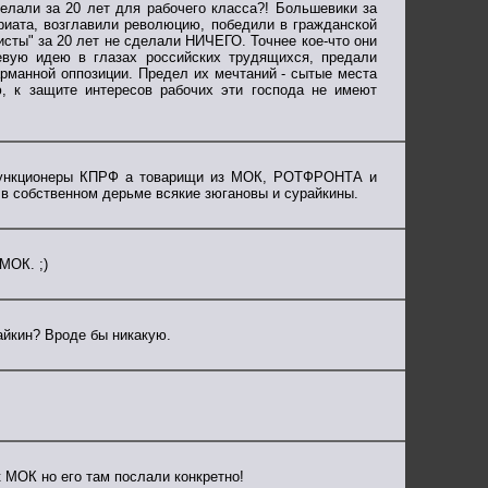
елали за 20 лет для рабочего класса?! Большевики за
риата, возглавили революцию, победили в гражданской
сты" за 20 лет не сделали НИЧЕГО. Точнее кое-что они
евую идею в глазах российских трудящихся, предали
рманной оппозиции. Предел их мечтаний - сытые места
, к защите интересов рабочих эти господа не имеют
функционеры КПРФ а товарищи из МОК, РОТФРОНТА и
 в собственном дерьме всякие зюгановы и сурайкины.
МОК. ;)
айкин? Вроде бы никакую.
 МОК но его там послали конкретно!