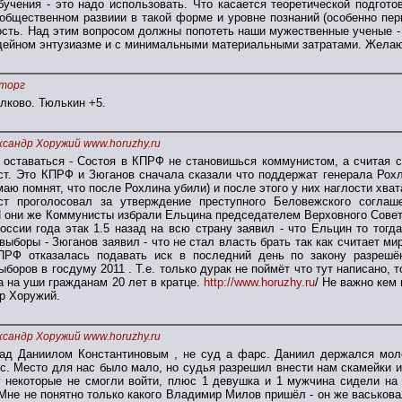
учения - это надо использовать. Что касается теоретической подгото
общественном развиии в такой форме и уровне познаний (особенно пер
сть. Над этим вопросом должны попотеть наши мужественные ученые - 
дейном энтузиазме и с минимальными материальными затратами. Желаю
торг
олково. Тюлькин +5.
ксандр Хоружий www.horuzhy.ru
 оставаться - Состоя в КПРФ не становишься коммунистом, а считая с
ст. Это КПРФ и Зюганов сначала сказали что поддержат генерала Рохл
аю помнят, что после Рохлина убили) и после этого у них наглости хват
ст проголосовал за утверждение преступного Беловежского соглаше
 И они же Коммунисты избрали Ельцина председателем Верховного Сове
оссии года этак 1.5 назад на всю страну заявил - что Ельцин то тогд
выборы - Зюганов заявил - что не стал власть брать так как считает ми
КПРФ отказалась подавать иск в последний день по закону разреш
оров в госдуму 2011 . Т.е. только дурак не поймёт что тут написано, то
 на уши гражданам 20 лет в кратце.
http://www.horuzhy.ru
/ Не важно кем
р Хоружий.
ксандр Хоружий www.horuzhy.ru
ад Даниилом Константиновым , не суд а фарс. Даниил держался мол
с. Место для нас было мало, но судья разрешил внести нам скамейки и
у некоторые не смогли войти, плюс 1 девушка и 1 мужчина сидели на 
 Мне не понятно только какого Владимир Милов пришёл - он же васьков