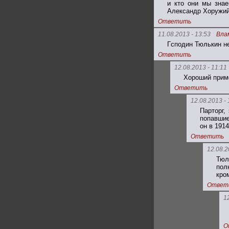
и кто они мы знае
Александр Хоружи
Ответить
11.08.2013 - 13:53
Вла
Гсподин Тюлькин н
Ответить
12.08.2013 - 11:11
Хороший приме
Ответить
12.08.2013 - 
Парторг,
попавшие
он в 1914
Ответить
12.08.2
Тюл
пол
кро
Ответ
1
О