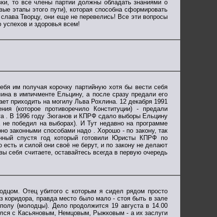
вки, то все члены партии должны обладать знаниями о
вые этапы этого пути), которая способна сформировать
слава Творцу, они еще не перевелись! Все эти вопросы
 успехов и здоровья всем!
ебя им получая корочку партийную хотя бы вести себя
ина в импичменте Ельцину, а после сразу предали его
ает приходить на могилу Льва Рохлина. 12 декабря 1991
ния (которое противоречило Конституции) - предали
та . В 1996 году Зюганов и КПРФ сдало выборы Ельцину
а не победил на выборах). И Тут недавно на программе
рно законными способами надо . Хорошо - по закону, так
ённый спустя год который готовили Юристы КПРФ по
 есть и силой они своё не берут, и по закону не делают
 вы себя считаете, оставайтесь всегда в первую очередь
одцом. Отец убитого с которым я сидел рядом просто
з коридора, правда место было мало - стоя быть в зале
полу (молодцы). Дело продолжится 19 августа в 14.00
ался с Касьяновым, Немцовым, Рыжковым - а их заслуги