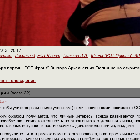
2013 - 20:17
ортажи
Ленинград
РОТ Фронт
Тюлькин В.А.
Школа "РОТ Фронта" 20
аря партии "РОТ Фронт" Виктора Аркадьевича Тюлькина на открыти
рнет-телевидение
арий
(всего 32)
длен
,чтобы учителя разъяснили ученикам ( если конечно сами понимают ) О
Каким образом получается, что личные интересы всегда развиваются 
 приобретают самостоятельность по отношению к отдельным лицам, п
тве таковых вступают в противоречие с действительными индивидами...
ом получается, что в рамках самого этого процесса, в котором личные
х интересов, личное поведение индивида неизбежно претерпевает овещ