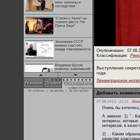
веке: причины и
последствия
"Строки и Звуки" на
эгалите-фесте "Не
Пряча Лица"
Экономика СССР
времен «застоя»:
жажда планомерности
Опубликовано:
07.08.
Классификация:
Реп
Владимир Шухов:
Выступление секрет
инженер, изменивший
года.
мир
Ленинградское инте
Резонанс
Лучшее
Обсуждаемое
комментариев:
"Аркадий Коц" на
За неделю
|
За месяц
|
За все время
эгалите-фесте "Не
Добавить коммент
Пряча Лица"
07.08.2013 - 22:21
Вла
Очень бы хотелось
Контрапункты
глобализации:
А именно: 1) "...
геополитэкономическ
интересы, которые
ий анализ
интересов, в качес
2) ... Каким образ
100 лет Ноябрьской
качестве классовы
революции в