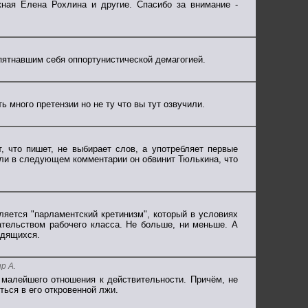
ная Елена Рохлина и другие. Спасибо за внимание -
ятнавшим себя оппортунистической демагогией.
много претензии но не ту что вы тут озвучили.
, что пишет, не выбирает слов, а употребляет первые
если в следующем комментарии он обвинит Тюлькина, что
ляется "парламентский кретинизм", который в условиях
ательством рабочего класса. Не больше, ни меньше. А
удящихся.
р А.
малейшего отношения к действительности. Причём, не
ться в его откровенной лжи.