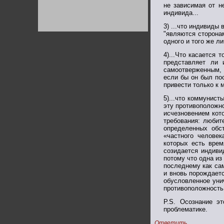
Германии:
не зависимая от н
парламентская
индивида...
демократия или
диктатура
3) ...что индивиды
пролетариата?
Деятельность
"являются сторона
Хрущёва в 50-е годы.
одного и того же л
Владимир Соловейчик
4)...Что касается
представляет ли 
Какова цена победы
самоотверженным, 
СССР в Великой
если бы он был по
Отечественной? Олег
привести только к
Двуреченский о
потерянной
революционности
5)...что коммунис
эту противоположно
исчезновением кот
требования: любите
определенных обс
«частного человек
которых есть врем
созидается индиви
потому что одна из
последнему как са
и вновь порождает
обусловленное уни
противоположность 
P.S. Осознание э
проблематике.
Ответить