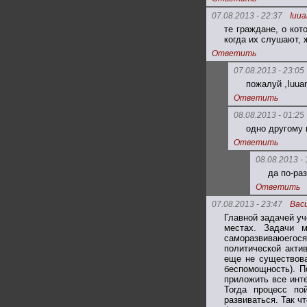
07.08.2013 - 22:37
Iuua
те граждане, о ко
когда их слушают,
Ответить
07.08.2013 - 23:05
пожалуй ,Iuuan
Ответить
08.08.2013 - 01:25
одно другому 
Ответить
08.08.2013 - 
да по-ра
Ответить
07.08.2013 - 23:47
Вас
Главной задачей уч
местах. Задачи м
саморазвиваюегос
политической акти
еще не существова
беспомощность). П
приложить все инте
Тогда процесс по
развиваться. Так 