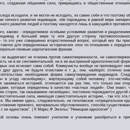
его, созданная общением сила, превращаясь в общественные отношен
 всегда исходили, и не могли не исходить, из самих себя и что поэтому 
ми личного развития индивидов, обе порождены в равной мере эмпири
ичного развития людей и поэтому находятся лишь в кажущейся противопо
 того, каково - определяемое особыми условиями развития и разделени
индивид в большей мере ту или другую сторону противоположно
- то это уже совершенно второстепенный вопрос, который мог бы прио
ставлен для определенных исторических эпох по отношению к определ
 морально-лживым шарлатанским фразам.
ты не выдвигают ни эгоизма против самоотверженности, ни самоотверже
сть ни в ее сентиментальной, ни в ее выспренной идеологической форм
орых она исчезает сама собой. Коммунисты вообще не проповедуют ни
 друг друга, не будьте эгоистами и т. д.; они, наоборот, отлично зн
тоятельствах необходимая форма самоутверждения индивидов. Следо
а» в угоду «всеобщему», жертвующему собой человеку: это-чистейша
я заниматься историей, отличаются как раз тем, что только они отк
дами, которые определены в качество «частных людей». Они знают, 
 ее сторон, так называемое «всеобщее», постоянно порождается другой 
мостоятельная сила, имеющая самостоятельную историю, - так что эта 
ся. Мы имеем здесь, следовательно, не гегелевское «отрицательное ед
чтожение прежнего, материально обусловленного, способа существовани
с ее единством". ( К Маркс,Ф.Энгельс "Немецкая идеология" )
той основы очень поможет учителям и ученикам разобраться в при