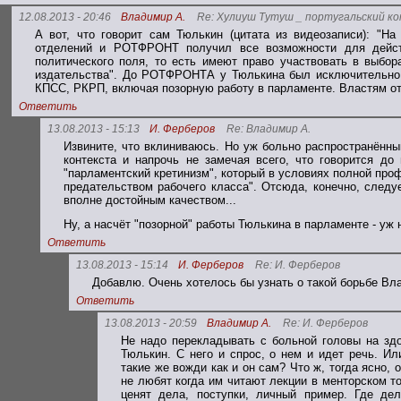
12.08.2013 - 20:46
Владимир А.
Re: Хулиуш Тутуш _ португальский к
А вот, что говорит сам Тюлькин (цитата из видеозаписи): "На
отделений и РОТФРОНТ получил все возможности для действ
политического поля, то есть имеют право участвовать в выбор
издательства". До РОТФРОНТА у Тюлькина был исключительно 
КПСС, РКРП, включая позорную работу в парламенте. Властям от 
Ответить
13.08.2013 - 15:13
И. Ферберов
Re: Владимир А.
Извините, что вклиниваюсь. Но уж больно распространённ
контекста и напрочь не замечая всего, что говорится до
"парламентский кретинизм", который в условиях полной про
предательством рабочего класса". Отсюда, конечно, следу
вполне достойным качеством...
Ну, а насчёт "позорной" работы Тюлькина в парламенте - уж н
Ответить
13.08.2013 - 15:14
И. Ферберов
Re: И. Ферберов
Добавлю. Очень хотелось бы узнать о такой борьбе Вла
Ответить
13.08.2013 - 20:59
Владимир А.
Re: И. Ферберов
Не надо перекладывать с больной головы на зд
Тюлькин. С него и спрос, о нем и идет речь. Ил
такие же вожди как и он сам? Что ж, тогда ясно,
не любят когда им читают лекции в менторском т
ценят дела, поступки, личный пример. Где де