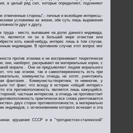
ия, в целый ряд сил, которые определяют, подчиняют
обе отмеченные стороны",- личные и всеобщие интересы,-
ческими условиями их жизни, обе суть лишь выражения
ложности друг к другу.
ем труда - место, выпавшее на долю данного индивида,
сти, является ли он в большей мере эгоистом или
брести хоть какой-нибудь интерес лишь в том случае,
енным индивидам. В противном случае этот вопрос мог
нности против эгоизма и не воспринимают теоретически
е; они, наоборот, раскрывают ее материальные корнн, с
какой морали... Они не предъявляют людям морального
ают, что как эгоизм, так и самоотверженность есть при
вательно, коммунисты отнюдь не хотят...уничтожить
я фантазия... Коммунисты-теоретики, те немногие, у
рыли тот факт, что всюду в истории «общий интерес»
что эта противоположность является лишь кажущейся,
стороной, частным интересом, а отнюдь не противостоит
противоположность практически все снова увичтожается
инство» двух сторон противоположности, а материально
и индивидов, с исчезновением которого исчезает и эта
чинах крушения СССР и в "тротцкистско-сталинской"