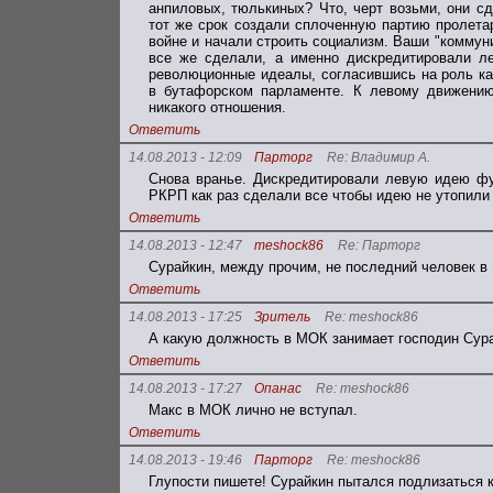
анпиловых, тюлькиных? Что, черт возьми, они сд
тот же срок создали сплоченную партию пролета
войне и начали строить социализм. Ваши "коммуни
все же сделали, а именно дискредитировали л
революционные идеалы, согласившись на роль ка
в бутафорском парламенте. К левому движению
никакого отношения.
Ответить
14.08.2013 - 12:09
Парторг
Re: Владимир А.
Снова вранье. Дискредитировали левую идею 
РКРП как раз сделали все чтобы идею не утопили
Ответить
14.08.2013 - 12:47
meshock86
Re: Парторг
Сурайкин, между прочим, не последний человек в 
Ответить
14.08.2013 - 17:25
Зритель
Re: meshock86
А какую должность в МОК занимает господин Сур
Ответить
14.08.2013 - 17:27
Опанас
Re: meshock86
Макс в МОК лично не вступал.
Ответить
14.08.2013 - 19:46
Парторг
Re: meshock86
Глупости пишете! Сурайкин пытался подлизаться к