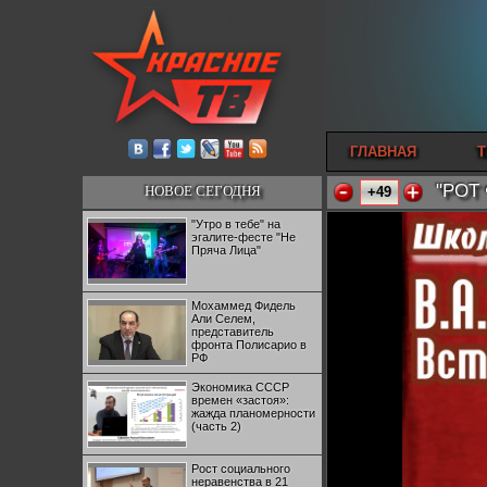
ГЛАВНАЯ
Т
"РОТ 
НОВОЕ СЕГОДНЯ
+49
"Утро в тебе" на
эгалите-фесте "Не
Пряча Лица"
Мохаммед Фидель
Али Селем,
представитель
фронта Полисарио в
РФ
Экономика СССР
времен «застоя»:
жажда планомерности
(часть 2)
Рост социального
неравенства в 21