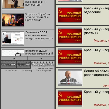
веке: причины и
последствия
Красный универ
отделение
"Строки и Звуки" на
эгалите-фесте "Не
Пряча Лица"
Красный универ
Экономика СССР
(часть 1)
времен «застоя»:
жажда планомерности
,
Мозаика
Красный универ
Владимир Шухов:
инженер, изменивший
мир
,
Мозаика
Резонанс
Лучшее
Обсуждаемое
комментариев:
"Аркадий Коц" на
Ленин об объек
За неделю
|
За месяц
|
За все время
эгалите-фесте "Не
революционной 
Пряча Лица"
Кон
Контрапункты
глобализации:
Красный универ
геополитэкономическ
ий анализ
,
Мозаика
100 лет Ноябрьской
революции в