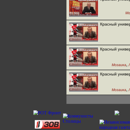
Мо
Красный универ
Красный универ
,
Мозаика
Красный универ
,
Мозаика