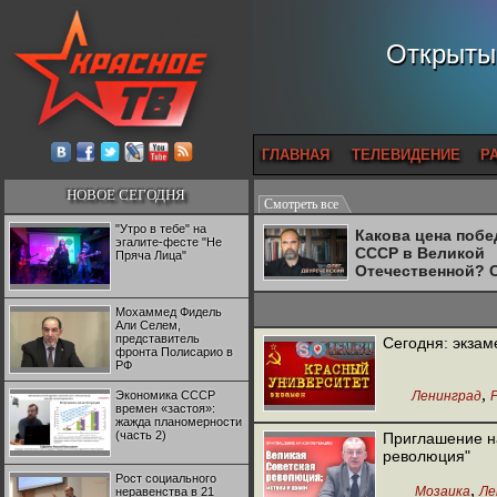
Открытый
ГЛАВНАЯ
ТЕЛЕВИДЕНИЕ
Р
НОВОЕ СЕГОДНЯ
Смотреть все
"Утро в тебе" на
Какова цена поб
эгалите-фесте "Не
СССР в Великой
Пряча Лица"
Отечественной? 
Двуреченский о
потерянной
Мохаммед Фидель
революционност
Али Селем,
представитель
Сегодня: экзам
фронта Полисарио в
РФ
,
Экономика СССР
Ленинград
времен «застоя»:
жажда планомерности
(часть 2)
Приглашение н
революция"
Рост социального
,
Мозаика
Ле
неравенства в 21