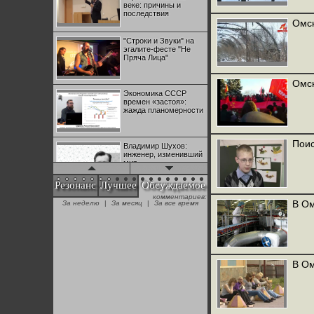
веке: причины и
последствия
Омск
"Строки и Звуки" на
эгалите-фесте "Не
Пряча Лица"
Омск
Экономика СССР
времен «застоя»:
жажда планомерности
Поис
Владимир Шухов:
инженер, изменивший
мир
Резонанс
Лучшее
Обсуждаемое
комментариев:
"Аркадий Коц" на
В Ом
За неделю
|
За месяц
|
За все время
эгалите-фесте "Не
Пряча Лица"
Контрапункты
глобализации:
В Ом
геополитэкономическ
ий анализ
100 лет Ноябрьской
революции в