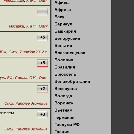
,
,
Репортажи
КПРФ
Омск
Афины
Африка
--
Баку
Барнаул
,
,
Мозаика
КПРФ
Омск
Башкирия
+5
Белоруссия
Бельгия
,
,
ПРФ
Омск
7 ноября 2012 г.
Благовещенск
Боливия
+5
Бразилия
Брюссель
,
,
дума РФ
Смолин О.Н.
Омск
Великобритания
Венесуэла
+2
Вологда
,
Воронеж
Омск
Рабочее движение
Вьетнам
дателем
+3
Германия
Госдума РФ
,
Омск
Рабочее движение
Греция