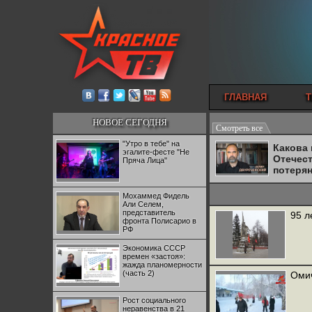
ГЛАВНАЯ
Т
НОВОЕ СЕГОДНЯ
Смотреть все
"Утро в тебе" на
Какова
эгалите-фесте "Не
Отечес
Пряча Лица"
потеря
Мохаммед Фидель
Али Селем,
представитель
95 л
фронта Полисарио в
РФ
Экономика СССР
времен «застоя»:
жажда планомерности
(часть 2)
Омич
Рост социального
неравенства в 21