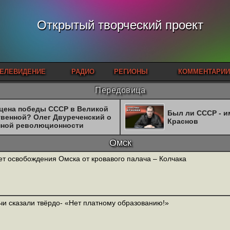
Открытый творческий проект
ЕЛЕВИДЕНИЕ
РАДИО
РЕГИОНЫ
КОММЕНТАРИИ
Передовица
 цена победы СССР в Великой
Был ли СССР - 
твенной? Олег Двуреченский о
Краснов
нной революционности
Омск
ет освобождения Омска от кровавого палача – Колчака
и сказали твёрдо- «Нет платному образованию!»