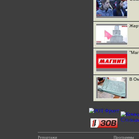
Жерт
"Маг
В Ом
Репортажи
Программы