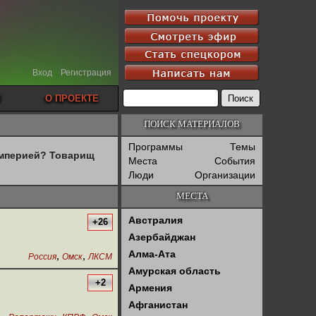
Вход
Регистрация
О ПРОЕКТЕ
ПОИСК МАТЕРИАЛОВ
Программы
Темы
империей? Товарищ
Места
События
Люди
Организации
МЕСТА
Австралия
+26
Азербайджан
Алма-Ата
,
,
Россия
Омск
ЛКСМ
Амурская область
+2
Армения
Афганистан