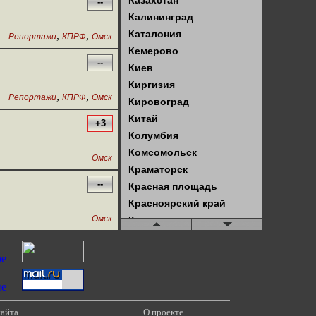
Казахстан
--
Калининград
Каталония
,
,
Репортажи
КПРФ
Омск
Кемерово
--
Киев
Киргизия
,
,
Репортажи
КПРФ
Омск
Кировоград
Китай
+3
Колумбия
Комсомольск
Омск
Краматорск
--
Красная площадь
Красноярский край
Омск
Крым
Куба
Кузбасс
Латвия
Латинская Америка
Ленинград
сайта
О проекте