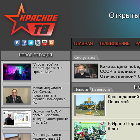
Открытый
ГЛАВНАЯ
ТЕЛЕВИДЕНИЕ
Р
НОВОЕ СЕГОДНЯ
Смотреть все
"Утро в тебе" на
Какова цена поб
эгалите-фесте "Не
СССР в Великой
Пряча Лица"
Отечественной? 
Двуреченский о
потерянной
Но
Мохаммед Фидель
Новости
Не новости
революционност
Али Селем,
представитель
Краснодарский
фронта Полисарио в
Первомай
РФ
Экономика СССР
времен «застоя»:
жажда планомерности
(часть 2)
В Иране Перво
8 лет
Рост социального
неравенства в 21