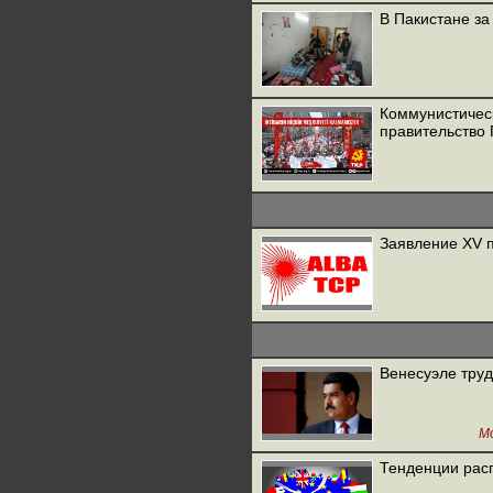
В Пакистане за
Коммунистичес
правительство
Заявление XV 
Венесуэле труд
М
Тенденции расп