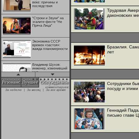
веке: причины и
последствия
Трудовая Амери
даконовских м
"Строки и Звуки" на
эгалите-фесте "Не
Пряча Лица"
Экономика СССР
времен «застоя»:
Бразилия. Сама
жажда планомерности
лет
Владимир Шухов:
инженер, изменивший
мир
Резонанс
Лучшее
Обсуждаемое
Сотрудники бы
комментариев:
"Аркадий Коц" на
посуду и этими
За неделю
|
За месяц
|
За все время
эгалите-фесте "Не
Пряча Лица"
Геннадий Пада
Контрапункты
письмо главе 
глобализации:
геополитэкономическ
ий анализ
100 лет Ноябрьской
революции в