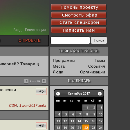
Вход
Регистрация
О ПРОЕКТЕ
ПОИСК МАТЕРИАЛОВ
Программы
Темы
империей? Товарищ
Места
События
Люди
Организации
КАЛЕНДАРЬ
2 из 76
тношении
+5
Сентябрь
2017
Пн
Вт
Ср
Чт
Пт
Сб
Вс
,
США
1 мая 2017 года
1
2
3
4
5
6
7
8
9
10
11
12
13
14
15
16
17
+8
18
19
20
21
22
23
24