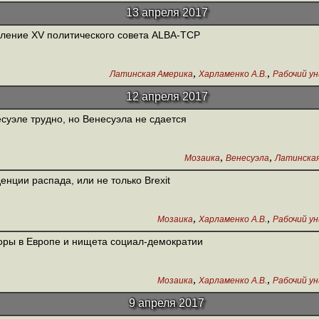
13 апреля 2017
ление XV политического совета ALBA-TCP
,
,
Латинская Америка
Харламенко А.В.
Рабочий у
12 апреля 2017
суэле трудно, но Венесуэла не сдается
,
,
Мозаика
Венесуэла
Латинская
енции распада, или не только Brexit
,
,
Мозаика
Харламенко А.В.
Рабочий у
ры в Европе и нищета социал-демократии
,
,
Мозаика
Харламенко А.В.
Рабочий у
9 апреля 2017