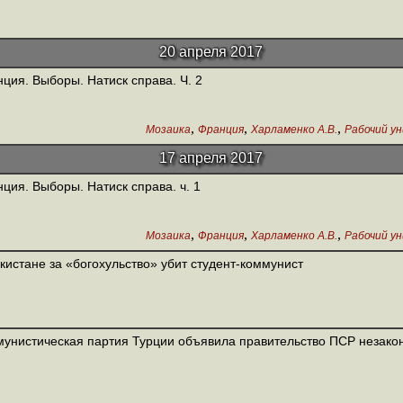
20 апреля 2017
ция. Выборы. Натиск справа. Ч. 2
,
,
,
Мозаика
Франция
Харламенко А.В.
Рабочий у
17 апреля 2017
ция. Выборы. Натиск справа. ч. 1
,
,
,
Мозаика
Франция
Харламенко А.В.
Рабочий у
кистане за «богохульство» убит студент-коммунист
унистическая партия Турции объявила правительство ПСР незак