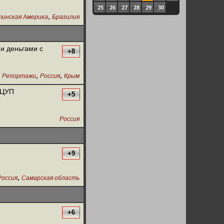
25
26
27
28
29
30
,
инская Америка
Бразилия
и деньгами с
+8
,
,
Репортажи
Россия
Крым
 ЦУП
+5
Россия
+9
,
Россия
Самарская область
+6