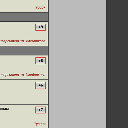
Турция
+9
ниверситет им. Хлебникова
+8
ниверситет им. Хлебникова
+6
онным
+7
Турция