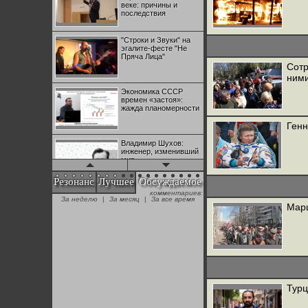
веке: причины и
последствия
"Строки и Звуки" на
эгалите-фесте "Не
Пряча Лица"
Сотр
ними
Экономика СССР
времен «застоя»:
жажда планомерности
Генн
Владимир Шухов:
инженер, изменивший
мир
Резонанс
Лучшее
Обсуждаемое
комментариев:
"Аркадий Коц" на
За неделю
|
За месяц
|
За все время
эгалите-фесте "Не
Марш
Пряча Лица"
Контрапункты
глобализации:
геополитэкономическ
ий анализ
Турц
100 лет Ноябрьской
революции в