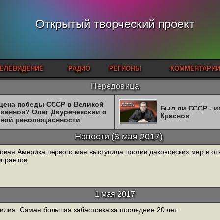
Открытый творческий проект
ЕЛЕВИДЕНИЕ
РАДИО
РЕГИОНЫ
КОММЕНТАРИИ
Передовица
 цена победы СССР в Великой
Был ли СССР - 
твенной? Олег Двуреченский о
Краснов
нной революционности
Новости
(
3 мая 2017
)
овая Америка первого мая выступила против даконовских мер в о
игрантов
1 мая 2017
илия. Самая большая забастовка за последние 20 лет