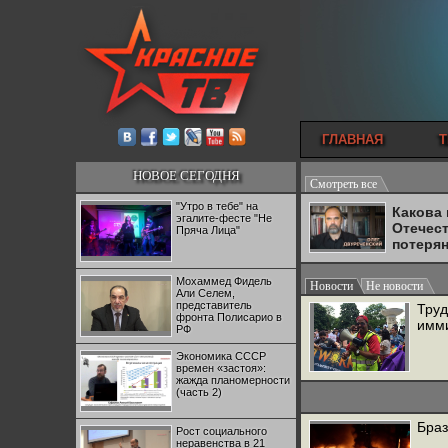
ГЛАВНАЯ
Т
НОВОЕ СЕГОДНЯ
Смотреть все
"Утро в тебе" на
Какова
эгалите-фесте "Не
Отечес
Пряча Лица"
потеря
Мохаммед Фидель
Новости
Не новости
Али Селем,
представитель
Труд
фронта Полисарио в
имм
РФ
Экономика СССР
времен «застоя»:
жажда планомерности
(часть 2)
Браз
Рост социального
неравенства в 21