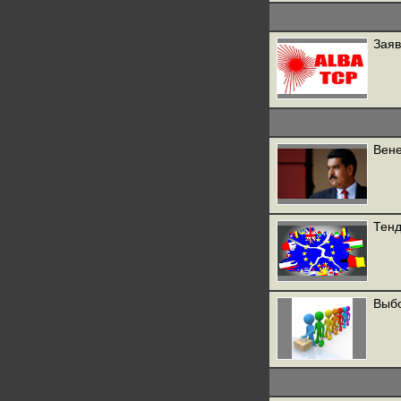
Заяв
Вене
Тенд
Выбо