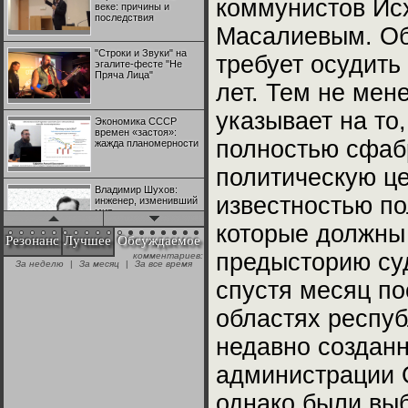
коммунистов Ис
веке: причины и
последствия
Масалиевым. О
"Строки и Звуки" на
требует осудить 
эгалите-фесте "Не
Пряча Лица"
лет. Тем не мене
указывает на то,
Экономика СССР
времен «застоя»:
полностью сфаб
жажда планомерности
политическую це
Владимир Шухов:
известностью по
инженер, изменивший
мир
которые должны 
Резонанс
Лучшее
Обсуждаемое
предысторию суд
комментариев:
"Аркадий Коц" на
За неделю
|
За месяц
|
За все время
эгалите-фесте "Не
Пряча Лица"
спустя месяц п
областях респу
Контрапункты
глобализации:
недавно созданн
геополитэкономическ
ий анализ
администрации 
100 лет Ноябрьской
однако были выб
революции в