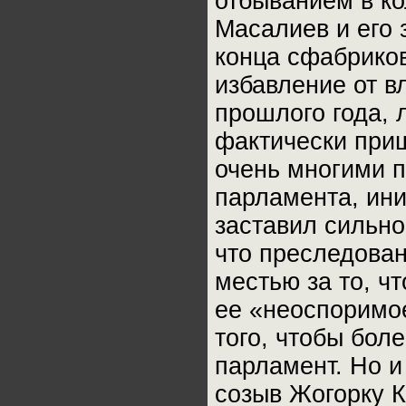
отбыванием в ко
Масалиев и его 
конца сфабриков
избавление от в
прошлого года, 
фактически приш
очень многими 
парламента, ини
заставил сильно
что преследова
местью за то, ч
ее «неоспоримое
того, чтобы бол
парламент. Но и
созыв Жогорку К