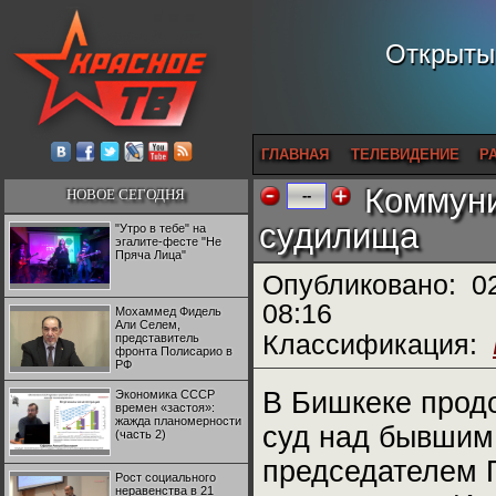
Открытый
ГЛАВНАЯ
ТЕЛЕВИДЕНИЕ
Р
Коммуни
НОВОЕ СЕГОДНЯ
--
судилища
"Утро в тебе" на
эгалите-фесте "Не
Пряча Лица"
Опубликовано:
0
08:16
Мохаммед Фидель
Али Селем,
Классификация:
представитель
фронта Полисарио в
РФ
В Бишкеке прод
Экономика СССР
времен «застоя»:
жажда планомерности
суд над бывшим
(часть 2)
председателем 
Рост социального
неравенства в 21