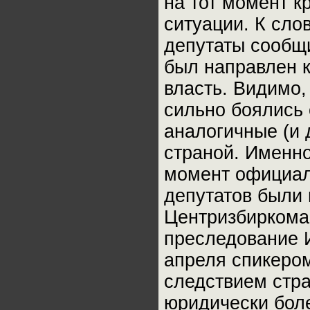
на тот момент к
ситуации. К сло
депутаты сообщи
был направлен к
власть. Видимо,
сильно боялись
аналогичные (и 
страной. Именно
момент официал
депутатов были
Центризбиркома 
преследование И
апреля спикером
следствием стр
юридически бол