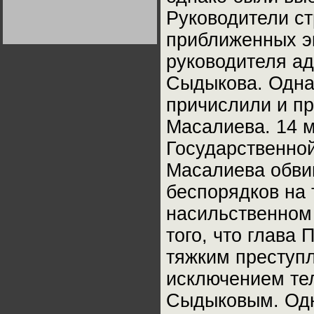
Германии:
Руководители с
парламентская
демократия или
диктатура
приближенных эк
пролетариата?
Деятельность
Хрущёва в 50-е годы.
руководителя ад
Владимир Соловейчик
Сыдыкова. Однак
Какова цена победы
причислили и п
СССР в Великой
Отечественной? Олег
Двуреченский о
Масалиева. 14 
потерянной
революционности
Государственно
Масалиева обви
беспорядков на
насильственном 
того, что глава
тяжким преступл
исключением те
Сыдыковым. Одн