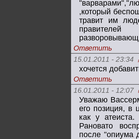
"варварами","л
,который беспош
травит им люд
правителе
разворовывающи
Ответить
15.01.2011 - 23:34
хочется добавит
Ответить
16.01.2011 - 12:07
Уважаю Вассерм
его позиция, в 
как у атеиста.
Рановато восп
после "опиума 