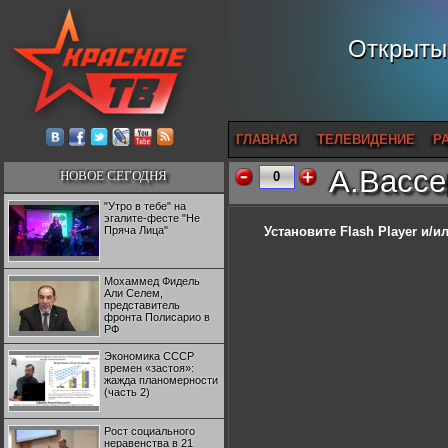
Открытый
ГЛАВНАЯ
ТЕЛЕВИДЕНИЕ
Р
А.Вассе
НОВОЕ СЕГОДНЯ
0
"Утро в тебе" на
эгалите-фесте "Не
Пряча Лица"
Установите Flash Player
и/ил
Мохаммед Фидель
Али Селем,
представитель
фронта Полисарио в
РФ
Экономика СССР
времен «застоя»:
жажда планомерности
(часть 2)
Рост социального
неравенства в 21