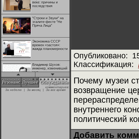
веке: причины и
последствия
"Строки и Звуки" на
эгалите-фесте "Не
Пряча Лица"
Экономика СССР
времен «застоя»:
жажда планомерности
Опубликовано:
1
Классификация:
Владимир Шухов:
инженер, изменивший
мир
Почему музеи с
Резонанс
Лучшее
Обсуждаемое
комментариев:
возвращение це
"Аркадий Коц" на
За неделю
|
За месяц
|
За все время
эгалите-фесте "Не
Пряча Лица"
перераспределе
внутреннего ко
Контрапункты
глобализации:
политический ко
геополитэкономическ
ий анализ
Добавить комм
100 лет Ноябрьской
революции в