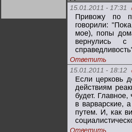
Германии:
15.01.2011 - 17:31
парламентская
демократия или
диктатура
Привожу по п
пролетариата?
Деятельность
Хрущёва в 50-е годы.
говорили: "Пок
Владимир Соловейчик
мое), попы дом
вернулись с
Какова цена победы
СССР в Великой
Отечественной? Олег
справедливость
Двуреченский о
потерянной
революционности
Ответить
15.01.2011 - 18:12
Если церковь д
действиям реак
будет. Главное,
в варварские, 
путем. И, как в
социалистическ
Ответить