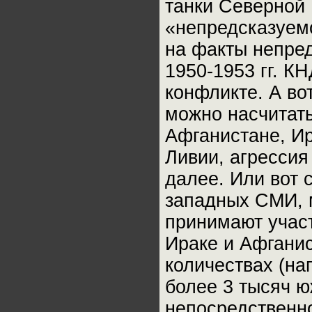
танки Северной 
«непредсказуем
на факты непред
1950-1953 гг. К
конфликте. А во
можно насчитать
Афганистане, И
Ливии, агрессия
далее. Или вот 
западных СМИ, 
принимают учас
Ираке и Афганис
количествах (на
более 3 тысяч 
непосредственно