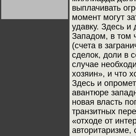
Германии:
выплачивать ог
парламентская
демократия или
диктатура
момент могут з
пролетариата?
Деятельность
Хрущёва в 50-е годы.
удавку. Здесь и
Владимир Соловейчик
Западом, в том 
Какова цена победы
(счета в загран
СССР в Великой
Отечественной? Олег
Двуреченский о
сделок, доли в 
потерянной
революционности
случае необходи
хозяин», и что 
Здесь и опромет
авантюре западн
новая власть по
транзитных пере
«отходе от инте
авторитаризме, 