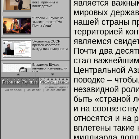
является важны
веке: причины и
последствия
мировых держав
"Строки и Звуки" на
нашей страны пр
эгалите-фесте "Не
Пряча Лица"
территорией кон
являемся свиде
Экономика СССР
времен «застоя»:
Почти два десят
жажда планомерности
стал важнейшим
Владимир Шухов:
Центральной Аз
инженер, изменивший
мир
поводке – чтобы,
Резонанс
Лучшее
Обсуждаемое
незавидной роли
комментариев:
"Аркадий Коц" на
За неделю
|
За месяц
|
За все время
эгалите-фесте "Не
Пряча Лица"
быть «страной л
и на соответств
Контрапункты
глобализации:
относятся и на р
геополитэкономическ
ий анализ
вплетены такие 
100 лет Ноябрьской
миллиарда долл
революции в