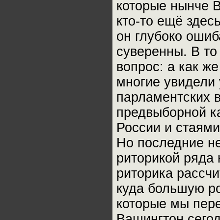
которые нынче В
кто-то ещё здес
он глубоко ошиб
суверенны. В то
вопрос: а как ж
многие увидели 
парламентских в
предвыборной к
России и стаями
Но последние н
риторикой ряда 
риторика рассчи
куда большую ро
которые мы пере
Вашингтон сегод