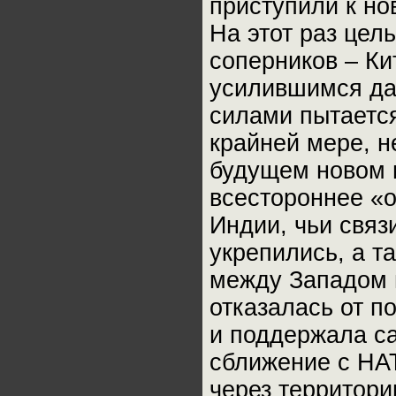
приступили к но
На этот раз цел
соперников – Ки
усилившимся да
силами пытается
крайней мере, н
будущем новом 
всестороннее «
Индии, чьи связ
укрепились, а т
между Западом 
отказалась от п
и поддержала са
сближение с НАТ
через территори