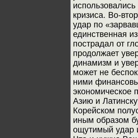
использовались
кризиса. Во-вто
удар по «зарва
единственная из
пострадал от гл
продолжает увер
динамизм и увер
может не беспок
ними финансовы
экономическое п
Азию и Латинск
Корейском полуо
иным образом бу
ощутимый удар и