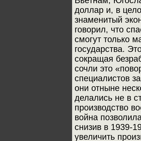
Вьетнам, Югосл
доллар и, в цел
знаменитый экон
говорил, что сп
смогут только 
государства. Это
сокращая безра
сочли это «пово
специалистов за
они отныне неск
делались не в с
производство в
война позволила
снизив в 1939-19
увеличить произ