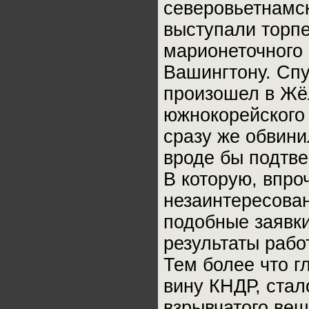
северовьетнамск
выступали торп
марионеточного 
Вашингтону. Спу
произошел в Жё
южнокорейского 
сразу же обвин
вроде бы подтве
В которую, впр
незаинтересован
подобные заявки
результаты раб
Тем более что г
вину КНДР, ста
взрывчатого вещ