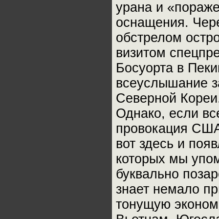
урана и «пораж
оснащения. Чере
обстрелом остро
визитом спецпр
Босуорта в Пеки
всеуслышание з
Северной Кореи.
Однако, если вс
провокация США
вот здесь и поя
которых мы упо
буквально позар
знает немало пр
тонущую экономи