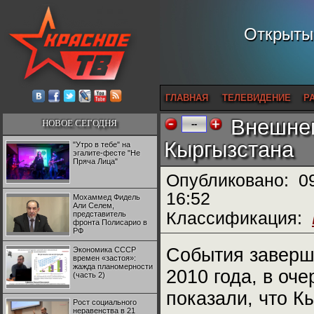
Открытый
ГЛАВНАЯ
ТЕЛЕВИДЕНИЕ
Р
Внешнеп
НОВОЕ СЕГОДНЯ
--
Кыргызстана
"Утро в тебе" на
эгалите-фесте "Не
Пряча Лица"
Опубликовано:
0
16:52
Мохаммед Фидель
Али Селем,
Классификация:
представитель
фронта Полисарио в
РФ
События заверш
Экономика СССР
времен «застоя»:
жажда планомерности
2010 года, в оч
(часть 2)
показали, что К
Рост социального
неравенства в 21