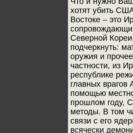
Что и нужно Ваш
хотят убить СШ
Востоке – это И
сопровождающи
Северной Кореи
подчеркнуть: ма
оружия и прочее
частности, из И
республике реж
главных врагов 
помощью местно
прошлом году, 
методы. В том ч
связи с его яде
всячески демони