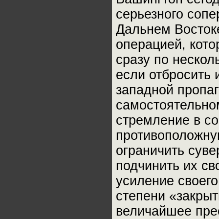
серьезного сопе
Дальнем Восток
операцией, кото
сразу по нескол
если отбросить
западной пропаг
самостоятельном
стремление в с
противоположну
ограничить суве
подчинить их св
усиление своего
степени «закрыт
величайшее пре