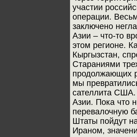
участии российс
операции. Весь
заключено негл
Азии – что-то в
этом регионе. К
Кыргызстан, сп
Стараниями тре
продолжающих р
мы превратились
сателлита США. 
Азии. Пока что 
перевалочную ба
Штаты пойдут на
Ираном, значени