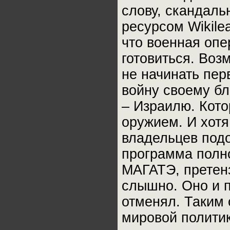
слову, скандаль
ресурсом Wikile
что военная опе
готовиться. Воз
не начинать пер
войну своему б
– Израилю. Кот
оружием. И хотя
владельцев подо
программа полно
МАГАТЭ, претен
слышно. Оно и п
отменял. Таким
мировой политик