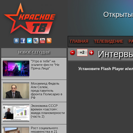
Открытый
ГЛАВНАЯ
ТЕЛЕВИДЕНИЕ
Р
Интервь
НОВОЕ СЕГОДНЯ
+2
"Утро в тебе" на
эгалите-фесте "Не
Пряча Лица"
Установите Flash Player
и/ил
Мохаммед Фидель
Али Селем,
представитель
фронта Полисарио в
РФ
Экономика СССР
времен «застоя»:
жажда планомерности
(часть 2)
Рост социального
неравенства в 21