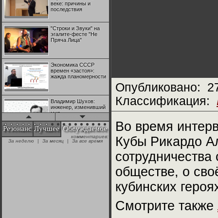
веке: причины и
последствия
"Строки и Звуки" на
эгалите-фесте "Не
Пряча Лица"
Экономика СССР
времен «застоя»:
жажда планомерности
Опубликовано:
2
Классификация:
Владимир Шухов:
инженер, изменивший
мир
Во время интер
Резонанс
Лучшее
Обсуждаемое
комментариев:
Кубы Рикардо Ал
"Аркадий Коц" на
За неделю
|
За месяц
|
За все время
эгалите-фесте "Не
Пряча Лица"
сотрудничества 
обществе, о сво
Контрапункты
глобализации:
кубинских героя
геополитэкономическ
ий анализ
Смотрите также
100 лет Ноябрьской
революции в