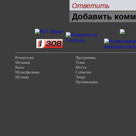
Ответить
Добавить комм
Репортажи
Программы
Мозаика
Темы
Кино
Места
Мультфильмы
События
Музыка
Люди
Организации