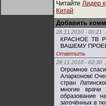
Читайте
Лидер к
Германии:
парламентская
демократия или
Китай
диктатура
пролетариата?
Деятельность
Хрущёва в 50-е годы.
Владимир Соловейчик
Добавить комм
28.11.2010 - 00:21
Какова цена победы
СССР в Великой
КРАСНОЕ ТВ Р
Отечественной? Олег
Двуреченский о
потерянной
ВАШЕМУ ПРОЕК
революционности
Ответить
28.11.2010 - 02:30
Огромное спаси
Аларконом! Оче
стран Латинск
многие врачи
образование н
заточённых в т