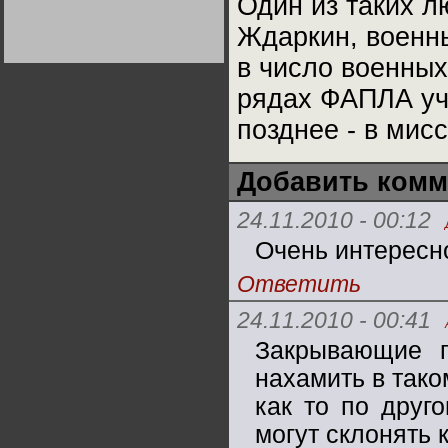
Один из таких л
Германии:
парламентская
Ждаркин, военны
демократия или
диктатура
пролетариата?
в число военных
Деятельность
Хрущёва в 50-е годы.
Владимир Соловейчик
рядах ФАПЛА уча
позднее - в мис
Какова цена победы
СССР в Великой
Отечественной? Олег
Двуреченский о
Добавить комм
потерянной
революционности
24.11.2010 - 00:12
Очень интересно
Ответить
24.11.2010 - 00:41
Закрывающие п
нахамить в тако
как то по друго
могут склонять к