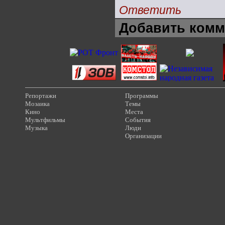
Ответить
Добавить комм
Репортажи
Программы
Мозаика
Темы
Кино
Места
Мультфильмы
События
Музыка
Люди
Организации