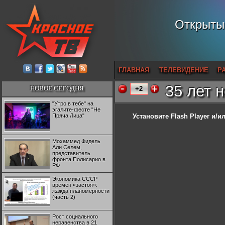
Открытый
ГЛАВНАЯ
ТЕЛЕВИДЕНИЕ
Р
35 лет 
НОВОЕ СЕГОДНЯ
+2
"Утро в тебе" на
эгалите-фесте "Не
Пряча Лица"
Установите Flash Player
и/ил
Мохаммед Фидель
Али Селем,
представитель
фронта Полисарио в
РФ
Экономика СССР
времен «застоя»:
жажда планомерности
(часть 2)
Рост социального
неравенства в 21