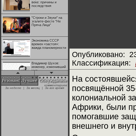
веке: причины и
последствия
"Строки и Звуки" на
эгалите-фесте "Не
Пряча Лица"
Экономика СССР
времен «застоя»:
жажда планомерности
Опубликовано:
2
Классификация:
Владимир Шухов:
инженер, изменивший
мир
На состоявшейс
Резонанс
Лучшее
Обсуждаемое
комментариев:
посвящённой 35
"Аркадий Коц" на
За неделю
|
За месяц
|
За все время
эгалите-фесте "Не
Пряча Лица"
колониальной з
Африки, были п
Контрапункты
глобализации:
помогавшие защ
геополитэкономическ
ий анализ
внешнего и внут
100 лет Ноябрьской
революции в