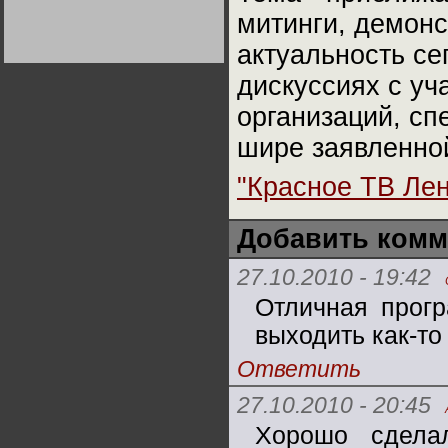
Германии:
митинги, демонс
парламентская
демократия или
диктатура
актуальность сег
пролетариата?
Деятельность
Хрущёва в 50-е годы.
дискуссиях с уч
Владимир Соловейчик
организаций, сп
Какова цена победы
шире заявленной
СССР в Великой
Отечественной? Олег
Двуреченский о
"Красное ТВ Ле
потерянной
революционности
Добавить комм
27.10.2010 - 19:42
Отличная прогр
выходить как-то
Ответить
27.10.2010 - 20:45
Хорошо сдела