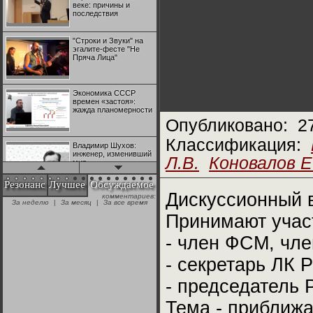
веке: причины и
последствия
"Строки и Звуки" на
эгалите-фесте "Не
Пряча Лица"
Экономика СССР
времен «застоя»:
жажда планомерности
Опубликовано:
2
Классификация:
Владимир Шухов:
инженер, изменивший
Л.В.
Коновалов Е
мир
Резонанс
Лучшее
Обсуждаемое
Дискуссионный 
комментариев:
"Аркадий Коц" на
За неделю
|
За месяц
|
За все время
эгалите-фесте "Не
Пряча Лица"
Принимают учас
- член ФСМ, чле
Контрапункты
глобализации:
- секретарь ЛК 
геополитэкономическ
ий анализ
- председатель
Тема - приближа
100 лет Ноябрьской
революции в