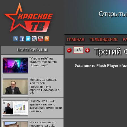
Открытый
ГЛАВНАЯ
ТЕЛЕВИДЕНИЕ
Р
Третий 
НОВОЕ СЕГОДНЯ
+3
"Утро в тебе" на
эгалите-фесте "Не
Пряча Лица"
Установите Flash Player
и/ил
Мохаммед Фидель
Али Селем,
представитель
фронта Полисарио в
РФ
Экономика СССР
времен «застоя»:
жажда планомерности
(часть 2)
Рост социального
неравенства в 21