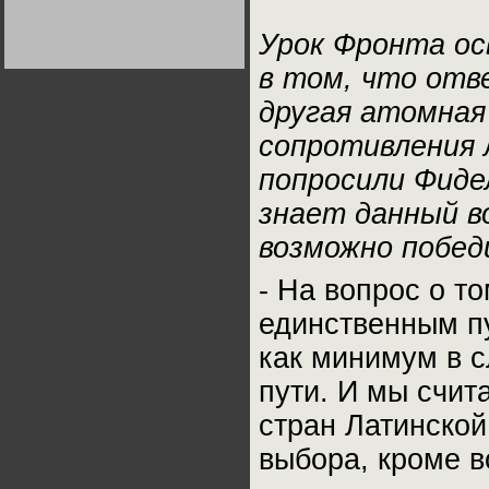
Германии:
парламентская
Урок Фронта о
демократия или
диктатура
пролетариата?
Деятельность
в том, что отв
Хрущёва в 50-е годы.
Владимир Соловейчик
другая атомная
сопротивления 
Какова цена победы
СССР в Великой
попросили Фиде
Отечественной? Олег
Двуреченский о
потерянной
знает данный во
революционности
возможно побед
- На вопрос о т
единственным пу
как минимум в с
пути. И мы счи
стран Латинской
выбора, кроме 