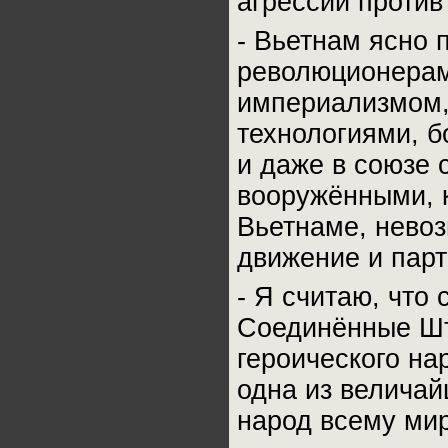
агрессии против
- Вьетнам ясно 
революционерам
империализмом,
технологиями, б
и даже в союзе 
вооружёнными, к
Вьетнаме, нево
движение и пар
- Я считаю, что 
Соединённые Шт
героического на
одна из величай
народ всему мир