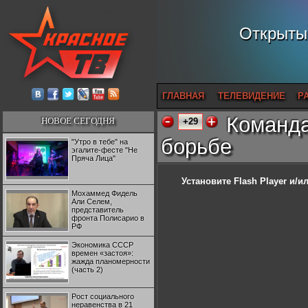
Открытый
ГЛАВНАЯ
ТЕЛЕВИДЕНИЕ
Р
Команда
НОВОЕ СЕГОДНЯ
+29
борьбе
"Утро в тебе" на
эгалите-фесте "Не
Пряча Лица"
Установите Flash Player
и/ил
Мохаммед Фидель
Али Селем,
представитель
фронта Полисарио в
РФ
Экономика СССР
времен «застоя»:
жажда планомерности
(часть 2)
Рост социального
неравенства в 21