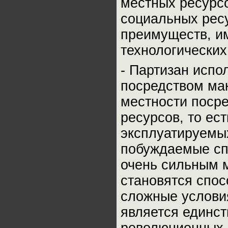
местных ресурсо
социальных рес
преимуществ, и
технологических
- Партизан испо
посредством ма
местности поср
ресурсов, то ес
эксплуатируемых
побуждаемые сп
очень сильным 
становятся спо
сложные условия
является единс