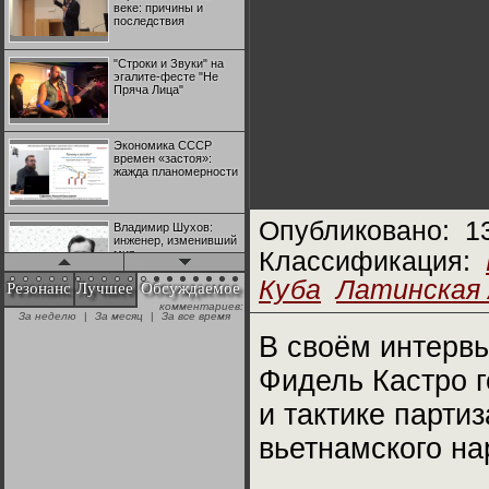
веке: причины и
последствия
"Строки и Звуки" на
эгалите-фесте "Не
Пряча Лица"
Экономика СССР
времен «застоя»:
жажда планомерности
Опубликовано:
1
Владимир Шухов:
инженер, изменивший
мир
Классификация:
Куба
Латинская
Резонанс
Лучшее
Обсуждаемое
комментариев:
"Аркадий Коц" на
За неделю
|
За месяц
|
За все время
эгалите-фесте "Не
Пряча Лица"
В своём интервь
Фидель Кастро г
Контрапункты
глобализации:
и тактике парти
геополитэкономическ
ий анализ
вьетнамского на
100 лет Ноябрьской
революции в