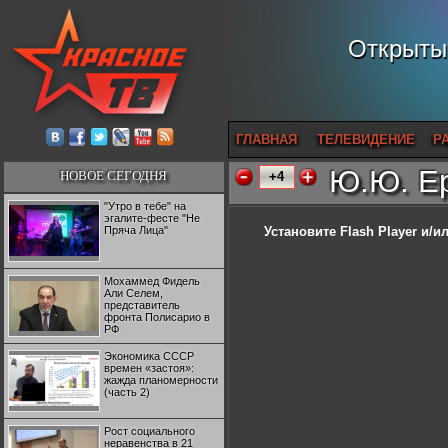
Открытый
ГЛАВНАЯ
ТЕЛЕВИДЕНИЕ
Р
Ю.Ю. Ер
НОВОЕ СЕГОДНЯ
+4
"Утро в тебе" на
эгалите-фесте "Не
Пряча Лица"
Установите Flash Player
и/ил
Мохаммед Фидель
Али Селем,
представитель
фронта Полисарио в
РФ
Экономика СССР
времен «застоя»:
жажда планомерности
(часть 2)
Рост социального
неравенства в 21