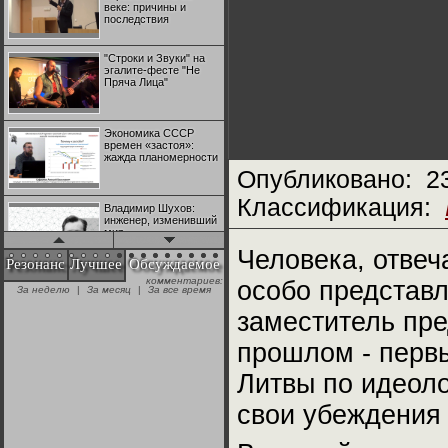
веке: причины и
последствия
"Строки и Звуки" на
эгалите-фесте "Не
Пряча Лица"
Экономика СССР
времен «застоя»:
жажда планомерности
Опубликовано:
2
Классификация:
Владимир Шухов:
инженер, изменивший
мир
Человека, отвеч
Резонанс
Лучшее
Обсуждаемое
комментариев:
особо представл
"Аркадий Коц" на
За неделю
|
За месяц
|
За все время
эгалите-фесте "Не
Пряча Лица"
заместитель пре
прошлом - перв
Контрапункты
глобализации:
Литвы по идеоло
геополитэкономическ
ий анализ
свои убеждения 
100 лет Ноябрьской
революции в