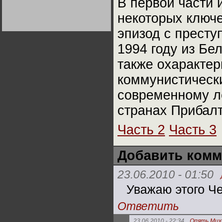
В первой части
Германии:
парламентская
некоторых ключ
демократия или
диктатура
пролетариата?
эпизод с престу
Деятельность
Хрущёва в 50-е годы.
Владимир Соловейчик
1994 году из Бе
также охарактер
Какова цена победы
СССР в Великой
коммунистически
Отечественной? Олег
Двуреченский о
потерянной
современному л
революционности
странах Прибалт
Часть 2
Часть 3
Добавить комм
23.06.2010 - 01:50
Уважаю этого Ч
Ответить
23.06.2010 - 22:34
Опять Мих