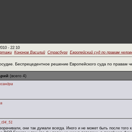
2010 - 22:10
ортажи
Кононов Василий
Страсбург
Европейский суд по правам челов
осудие. Беспрецедентное решение Европейского суда по правам ч
арий
(всего 4)
ксандра
а
_t34_51
ворачивали, они так думали всегда. Иного и не может быть после того 