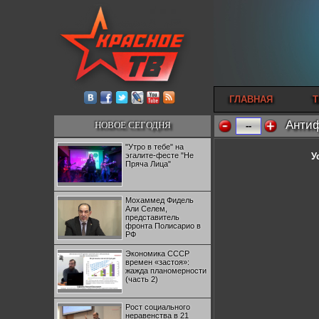
ГЛАВНАЯ
Т
Антиф
НОВОЕ СЕГОДНЯ
--
"Утро в тебе" на
эгалите-фесте "Не
У
Пряча Лица"
Мохаммед Фидель
Али Селем,
представитель
фронта Полисарио в
РФ
Экономика СССР
времен «застоя»:
жажда планомерности
(часть 2)
Рост социального
неравенства в 21