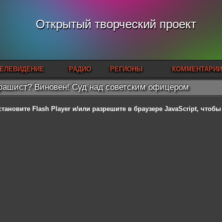
Открытый творческий проект
ЕЛЕВИДЕНИЕ
РАДИО
РЕГИОНЫ
КОММЕНТАРИИ
ашист? Виновен! Суд над советским офицером
становите Flash Player
и/или разрешите в браузере JavaScript, чтоб