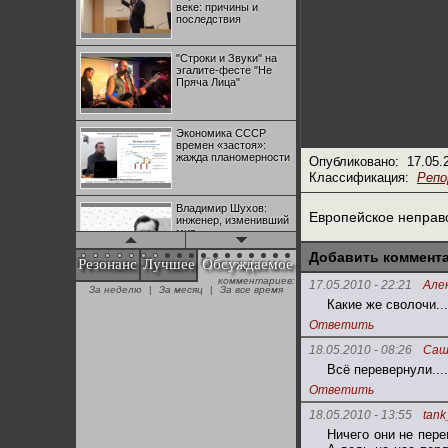
веке: причины и
последствия
"Строки и Звуки" на
эгалите-фесте "Не
Пряча Лица"
Экономика СССР
времен «застоя»:
жажда планомерности
Опубликовано:
17.05.
Классификация:
Реп
Владимир Шухов:
Европейское неправ
инженер, изменивший
мир
Добавить коммент
Резонанс
Лучшее
Обсуждаемое
комментариев:
"Аркадий Коц" на
17.05.2010 - 22:21
Але
За неделю
|
За месяц
|
За все время
эгалите-фесте "Не
Какие же сволочи...
Пряча Лица"
Ответить
18.05.2010 - 08:26
Саш
Контрапункты
Всё перевернули....
глобализации:
геополитэкономическ
Ответить
ий анализ
18.05.2010 - 13:55
tank
100 лет Ноябрьской
Ничего они не пере
революции в