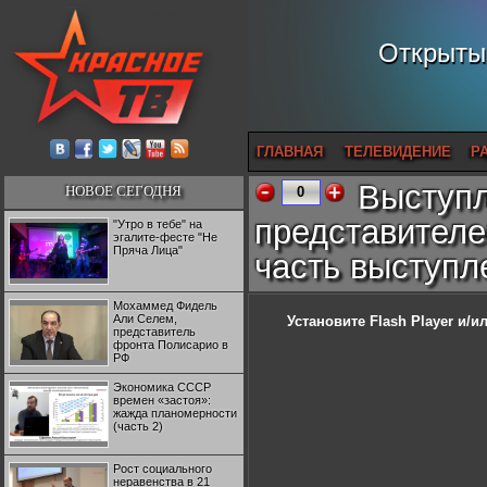
Открытый
ГЛАВНАЯ
ТЕЛЕВИДЕНИЕ
Р
Выступл
НОВОЕ СЕГОДНЯ
0
представителе
"Утро в тебе" на
эгалите-фесте "Не
Пряча Лица"
часть выступл
Мохаммед Фидель
Али Селем,
Установите Flash Player
и/ил
представитель
фронта Полисарио в
РФ
Экономика СССР
времен «застоя»:
жажда планомерности
(часть 2)
Рост социального
неравенства в 21