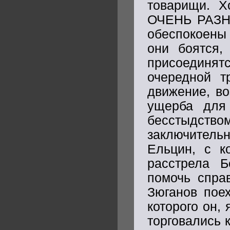
товарищи. Х
ОЧЕНЬ РАЗНЫ
обеспокоены
они боятся
присоединятс
очередной т
движение, во
ущерба для
бесстыдст
заключительн
Ельцин, с к
расстрела Б
помочь справ
Зюганов пое
которого он,
торговались 