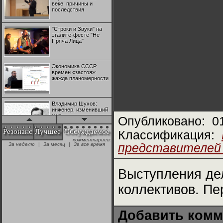
веке: причины и
последствия
"Строки и Звуки" на
эгалите-фесте "Не
Пряча Лица"
Экономика СССР
времен «застоя»:
жажда планомерности
Владимир Шухов:
инженер, изменивший
мир
Опубликовано:
0
Резонанс
Лучшее
Обсуждаемое
Классификация:
комментариев:
"Аркадий Коц" на
За неделю
|
За месяц
|
За все время
представителей
эгалите-фесте "Не
Пряча Лица"
Выступления дел
Контрапункты
глобализации:
коллективов. Пе
геополитэкономическ
ий анализ
Добавить комм
100 лет Ноябрьской
революции в