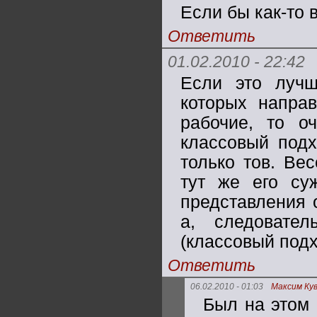
Если бы как-то 
Ответить
01.02.2010 - 22:42
Если это лучш
которых направ
рабочие, то о
классовый подх
только тов. Ве
тут же его суж
представления 
а, следовате
(классовый подхо
Ответить
06.02.2010 - 01:03
Максим Кув
Был на этом