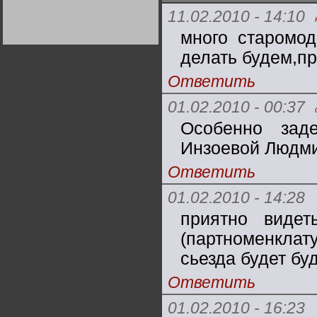
Германии:
11.02.2010 - 14:10
парламентская
демократия или
диктатура
много старомод
пролетариата?
Деятельность
Хрущёва в 50-е годы.
делать будем,п
Владимир Соловейчик
Ответить
Какова цена победы
01.02.2010 - 00:37
СССР в Великой
Отечественной? Олег
Двуреченский о
Особенно зад
потерянной
революционности
Инзоевой Людм
Ответить
01.02.2010 - 14:28
приятно видет
(партноменклату
сьезда будет бу
Ответить
01.02.2010 - 16:23