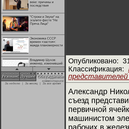
веке: причины и
последствия
"Строки и Звуки" на
эгалите-фесте "Не
Пряча Лица"
Экономика СССР
времен «застоя»:
жажда планомерности
Опубликовано:
3
Владимир Шухов:
инженер, изменивший
мир
Классификация:
представителей
Резонанс
Лучшее
Обсуждаемое
комментариев:
"Аркадий Коц" на
За неделю
|
За месяц
|
За все время
эгалите-фесте "Не
Пряча Лица"
Александр Никол
съезд представи
Контрапункты
глобализации:
первичной ячейк
геополитэкономическ
ий анализ
машинистом эле
100 лет Ноябрьской
рабочих в желез
революции в