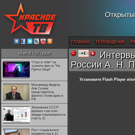
Открытый
ГЛАВНАЯ
ТЕЛЕВИДЕНИЕ
Р
Интервь
НОВОЕ СЕГОДНЯ
+1
России А. Н. П
"Утро в тебе" на
эгалите-фесте "Не
Пряча Лица"
Установите Flash Player
и/ил
Мохаммед Фидель
Али Селем,
представитель
фронта Полисарио в
РФ
Экономика СССР
времен «застоя»:
жажда планомерности
(часть 2)
Рост социального
неравенства в 21