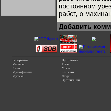
Германии:
постоянном урез
парламентская
демократия или
диктатура
работ, о махина
пролетариата?
Деятельность
Хрущёва в 50-е годы.
Владимир Соловейчик
Добавить комм
Какова цена победы
СССР в Великой
Отечественной? Олег
Двуреченский о
потерянной
революционности
Репортажи
Программы
Мозаика
Темы
Кино
Места
Мультфильмы
События
Музыка
Люди
Организации