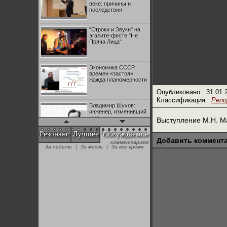
веке: причины и
последствия
"Строки и Звуки" на
эгалите-фесте "Не
Пряча Лица"
Экономика СССР
времен «застоя»:
жажда планомерности
Опубликовано:
31.01.
Классификация:
Реп
Владимир Шухов:
инженер, изменивший
мир
Выступление М.Н. Ма
Резонанс
Лучшее
Обсуждаемое
Добавить коммент
комментариев:
"Аркадий Коц" на
За неделю
|
За месяц
|
За все время
эгалите-фесте "Не
Пряча Лица"
Контрапункты
глобализации:
геополитэкономическ
ий анализ
100 лет Ноябрьской
революции в