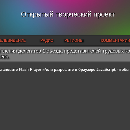
Открытый творческий проект
ЕЛЕВИДЕНИЕ
РАДИО
РЕГИОНЫ
КОММЕНТАРИИ
пления делегатов 1 съезда представителей трудовых кол
ево.
становите Flash Player
и/или разрешите в браузере JavaScript, чтоб