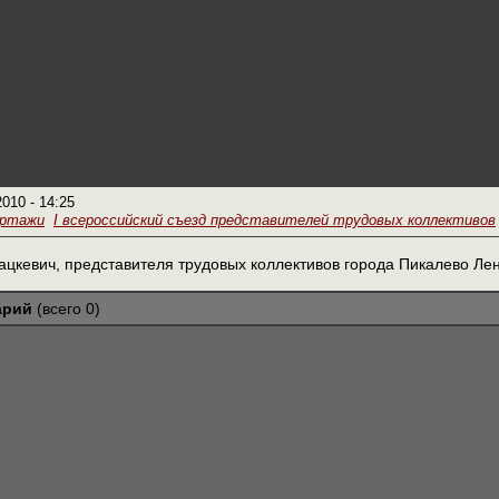
2010 - 14:25
ортажи
I всероссийский съезд представителей трудовых коллективов
цкевич, представителя трудовых коллективов города Пикалево Лен
арий
(всего 0)