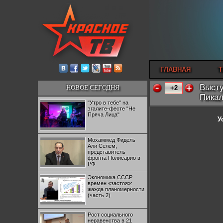
ГЛАВНАЯ
Т
Высту
НОВОЕ СЕГОДНЯ
+2
Пикал
"Утро в тебе" на
эгалите-фесте "Не
Пряча Лица"
У
Мохаммед Фидель
Али Селем,
представитель
фронта Полисарио в
РФ
Экономика СССР
времен «застоя»:
жажда планомерности
(часть 2)
Рост социального
неравенства в 21