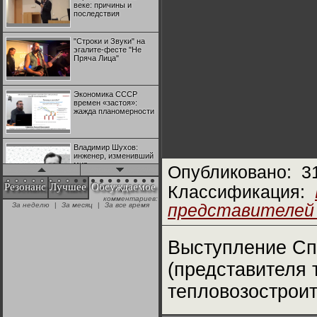
веке: причины и
последствия
"Строки и Звуки" на
эгалите-фесте "Не
Пряча Лица"
Экономика СССР
времен «застоя»:
жажда планомерности
Владимир Шухов:
инженер, изменивший
мир
Опубликовано:
3
Резонанс
Лучшее
Обсуждаемое
Классификация:
комментариев:
"Аркадий Коц" на
За неделю
|
За месяц
|
За все время
представителей
эгалите-фесте "Не
Пряча Лица"
Выступление Сп
Контрапункты
глобализации:
(представителя 
геополитэкономическ
ий анализ
тепловозостроит
100 лет Ноябрьской
революции в