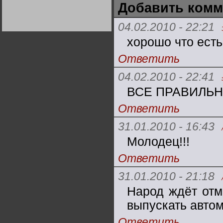
Добавить комм
Германии:
парламентская
демократия или
диктатура
04.02.2010 - 22:21
пролетариата?
Деятельность
Хрущёва в 50-е годы.
хорошо что есть
Владимир Соловейчик
Ответить
Какова цена победы
СССР в Великой
04.02.2010 - 22:41
Отечественной? Олег
Двуреченский о
ВСЕ ПРАВИЛЬ
потерянной
революционности
Ответить
31.01.2010 - 16:43
Молодец!!!
Ответить
31.01.2010 - 21:18
Народ ждёт отма
выпускать авто
Ответить