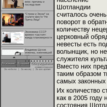
веке: причины и
последствия
Шотландии
считалось очень
"Строки и Звуки" на
эгалите-фесте "Не
Пряча Лица"
поворот в обрат
количеству неце
Экономика СССР
времен «застоя»:
церковный обряд
жажда планомерности
невесты есть по
волынщик, но не
Владимир Шухов:
инженер, изменивший
мир
служителя культ
Резонанс
Лучшее
Обсуждаемое
Вместо них пред
комментариев:
"Аркадий Коц" на
За неделю
|
За месяц
|
За все время
эгалите-фесте "Не
таким образом т
Пряча Лица"
самых законных
Контрапункты
глобализации:
Их количество с
геополитэкономическ
ий анализ
как в 2005 году
состояния Шотл
100 лет Ноябрьской
революции в