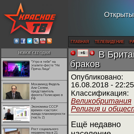
Открытый
ГЛАВНАЯ
ТЕЛЕВИДЕНИЕ
Р
В Брита
НОВОЕ СЕГОДНЯ
+6
браков
"Утро в тебе" на
эгалите-фесте "Не
Пряча Лица"
Опубликовано:
16.08.2018 - 22:25
Мохаммед Фидель
Али Селем,
Классификация:
представитель
фронта Полисарио в
РФ
Великобритания
Экономика СССР
Религия и общес
времен «застоя»:
жажда планомерности
(часть 2)
Ещё недавно
Рост социального
население
неравенства в 21