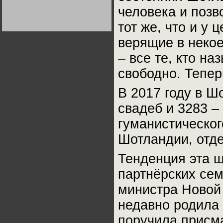
Германии:
человека и позв
парламентская
демократия или
диктатура
тот же, что и у 
пролетариата?
Деятельность
Хрущёва в 50-е годы.
верящие в некое
Владимир Соловейчик
– все те, кто н
Какова цена победы
свободно. Тепер
СССР в Великой
Отечественной? Олег
Двуреченский о
В 2017 году в Ш
потерянной
революционности
свадеб и 3283 
гуманистическог
Шотландии, отде
Тенденция эта ш
партнёрских сем
министра Новой
недавно родила 
поручила присма