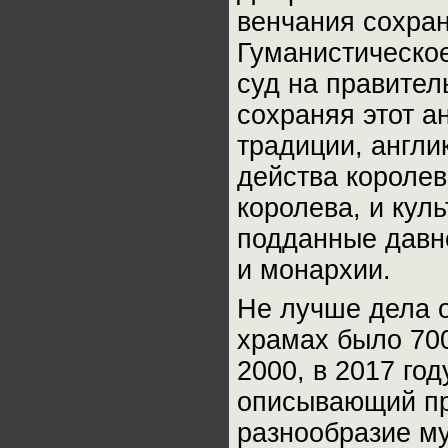
венчания сохран
Гуманистическое
суд на правител
сохраняя этот а
традиции, англ
действа королев
королева, и кул
подданные давно
и монархии.
Не лучше дела об
храмах было 700
2000, в 2017 год
описывающий пр
разнообразие м