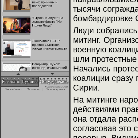
веке: причины и
последствия
тысячи согражда
бомбардировке 
"Строки и Звуки" на
эгалите-фесте "Не
Пряча Лица"
Люди собрались
митинг. Органи
Экономика СССР
времен «застоя»:
военную коалици
жажда планомерности
шли протестные 
Владимир Шухов:
Начались проте
инженер, изменивший
мир
коалиции сразу 
Резонанс
Лучшее
Обсуждаемое
Сирии.
комментариев:
"Аркадий Коц" на
За неделю
|
За месяц
|
За все время
эгалите-фесте "Не
Пряча Лица"
На митинге наро
действиями прав
Контрапункты
глобализации:
она отдала расп
геополитэкономическ
ий анализ
согласовав это 
100 лет Ноябрьской
революции в