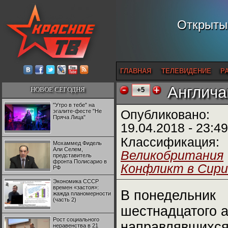
Открытый
ГЛАВНАЯ
ТЕЛЕВИДЕНИЕ
Р
Англича
НОВОЕ СЕГОДНЯ
+5
"Утро в тебе" на
эгалите-фесте "Не
Опубликовано:
Пряча Лица"
19.04.2018 - 23:49
Классификация:
Мохаммед Фидель
Али Селем,
Великобритания
представитель
фронта Полисарио в
Конфликт в Сири
РФ
Экономика СССР
времен «застоя»:
В понедельник
жажда планомерности
(часть 2)
шестнадцатого 
Рост социального
направлявшихся
неравенства в 21