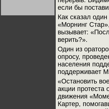
перерыв. Видимо
Германии:
парламентская
если бы постави
демократия или
диктатура
пролетариата?
Деятельность
Как сказал один
Хрущёва в 50-е годы.
Владимир Соловейчик
«Морнинг Стар»
вызывает: «Посл
Какова цена победы
СССР в Великой
верить?».
Отечественной? Олег
Двуреченский о
потерянной
Один из ораторо
революционности
опросу, проведе
населения подде
поддерживает Мэ
«Остановить во
акции протеста 
движения «Моме
Картер, помогав