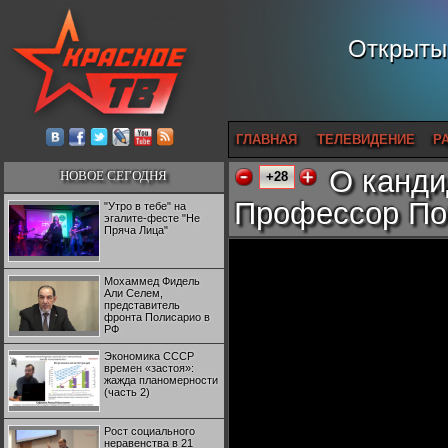
Открытый
ГЛАВНАЯ
ТЕЛЕВИДЕНИЕ
Р
О канди
НОВОЕ СЕГОДНЯ
+28
Профессор По
"Утро в тебе" на
эгалите-фесте "Не
Пряча Лица"
Мохаммед Фидель
Али Селем,
представитель
фронта Полисарио в
РФ
Экономика СССР
времен «застоя»:
жажда планомерности
(часть 2)
Рост социального
неравенства в 21