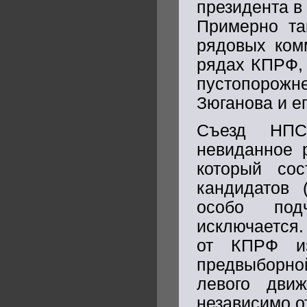
президента в
Примерно та
рядовых ком
рядах КПРФ, 
пустопорож
Зюганова и е
Съезд НПС
невиданное 
который сос
кандидатов 
особо под
исключается.
от КПРФ из
предвыборно
левого дви
независимо о