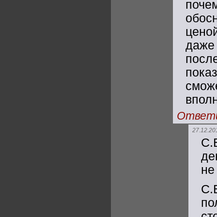
поче
обос
цено
даж
пос
показ
сможе
впол
Ответ
27.12.20
С.
де
не 
С.
по
ст