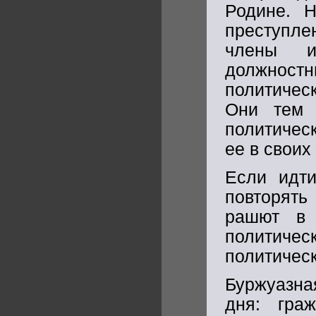
Родине. 
преступле
члены и
должност
политичес
Они тем 
политичес
ее в своих
Если идти
повторять
рашют в 
политиче
политическ
Буржуазна
дня: гра