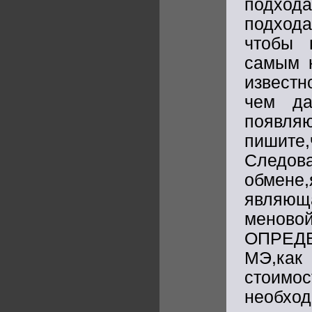
подхода
подхода
чтобы 
самым к
известн
чем д
появл
пишите
Следов
обмен
являющ
менов
ОПРЕДЕ
МЭ,как 
стоим
необхо