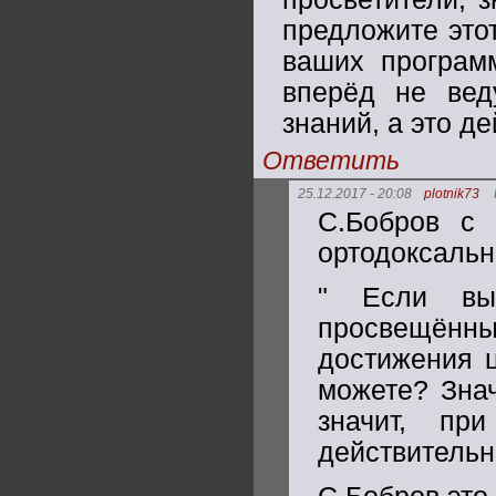
предложите этот
ваших програм
вперёд не вед
знаний, а это д
Ответить
25.12.2017 - 20:08
plotnik73
С.Бобров с 
ортодоксальн
" Если вы 
просвещённ
достижения ц
можете? Зна
значит, пр
действительно