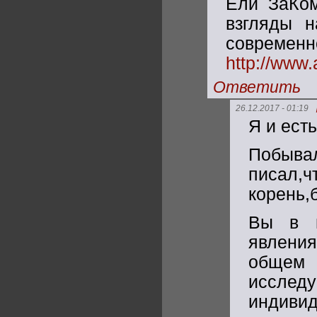
Ели ЗаКом
взгляды 
современ
http://www.
Ответить
26.12.2017 - 01:19
Я и ест
Побывал
писал,ч
корень,
Вы в ц
явления
общем 
иссле
индиви