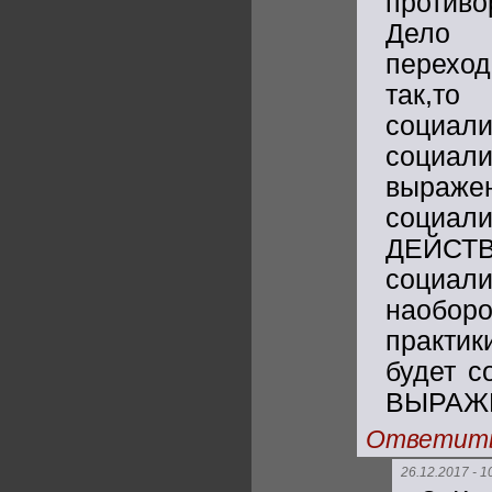
противо
Дело 
перехо
так,то
социал
социал
выраже
соц
ДЕЙСТ
социали
наобор
практи
будет с
ВЫРАЖЕН
Ответит
26.12.2017 - 1