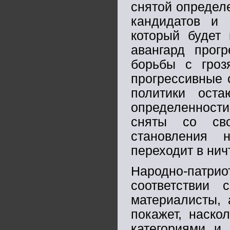
снятой определ
кандидатов и 
который будет 
авангард прог
борьбы с гроз
прогрессивные 
политики ост
определенности,
сняты со св
становления 
переходит в нич
Народно-патри
соответствии 
материалисты,
покажет, наско
категориями и