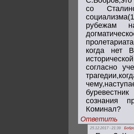
С.Бобров,это 
со Сталин
социализма(
рубежам 
догматическо
пролетариата
когда нет
историческ
согласно уч
трагедии,к
чему,наступ
буревестник
сознания п
Коминал?
Ответить
25.12.2017 - 21:39
Бобро