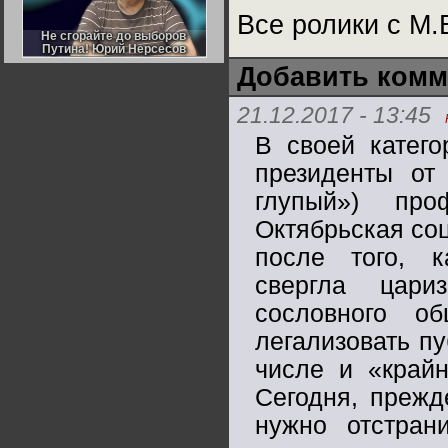
Германии:
Все ролики с М
парламентская
демократия или
Не сгорайте до выборов
Не сгорайте до выборов
диктатура
Путина! Юрий Нерсесов
Путина! Юрий Нерсесов
пролетариата?
Деятельность
Добавить комм
Хрущёва в 50-е годы.
Владимир Соловейчик
21.12.2017 - 13:45
Какова цена победы
В своей катего
СССР в Великой
Отечественной? Олег
президенты от
Двуреченский о
потерянной
глупый») про
революционности
Октябрьская со
после того, 
свергла цари
сословного о
легализовать п
числе и «крайн
Сегодня, прежд
нужно отстрани