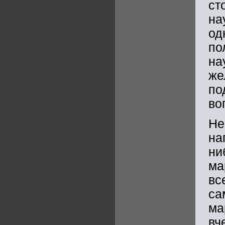
ст
на
о
по
на
же
по
во
Н
на
н
ма
вс
с
ма
вч