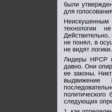
были утвержде
для голосовани
Неискушенным 
технологии н
Действительно, 
не понял, в ос
не видят логики.
Лидеры НРСР к
давно. Они опи
ее законы. Ник
выдвижение
последовател
политического 
следующих опре
1. как определен