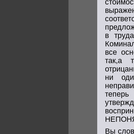
стоимос
выражен
соотв
предлож
в труд
Коминал
все осн
так,а 
отрицан
ни од
неправи
тепер
утвержд
воспр
НЕПОНЯ
Вы слов