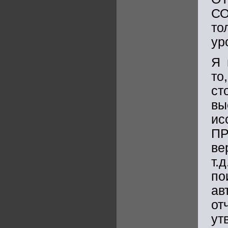
СО
то
ур
Я 
то
ст
в
и
П
ве
т.
по
ав
о
ут