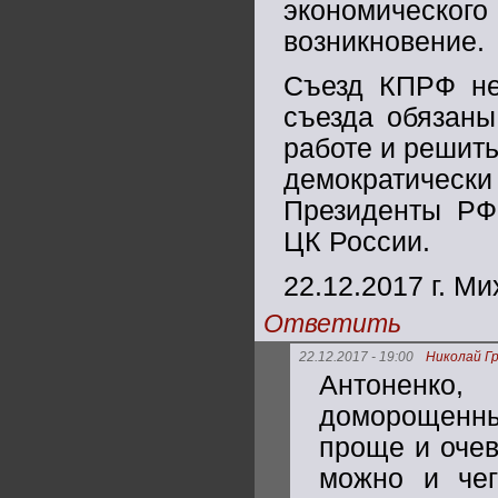
экономическ
возникновение.
Съезд КПРФ не 
съезда обязаны
работе и решит
демократиче
Президенты РФ
ЦК России.
22.12.2017 г. М
Ответить
22.12.2017 - 19:00
Николай Г
Антоненко
доморощенны
проще и очев
можно и чег