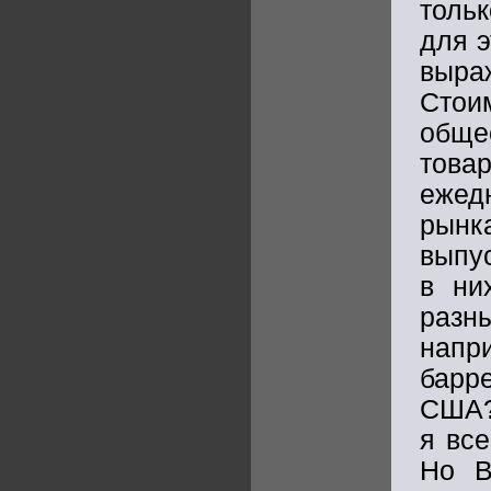
толь
для э
выра
Стои
обще
товар
ежед
рынк
выпу
в ни
разн
напр
барр
США? 
я все
Но В