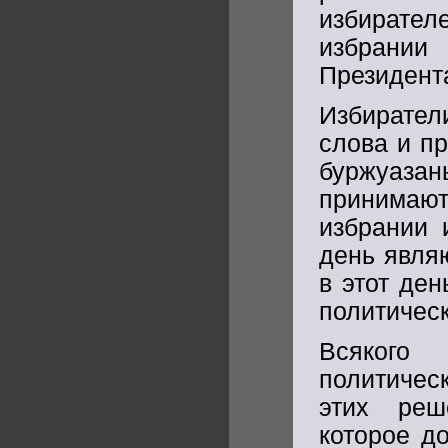
избирател
избрании
Президент
Избирател
слова и п
буржуазан
принимаю
избрании 
день являю
в этот де
политичес
Всякого
политиче
этих реш
которое д