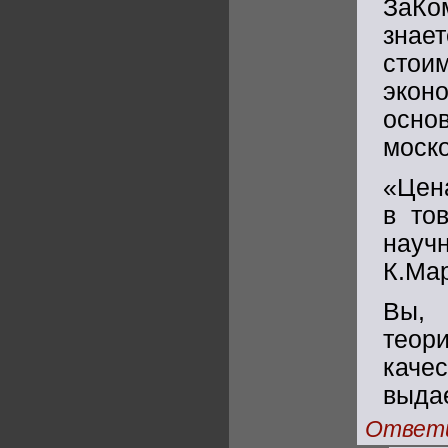
ЗаКо
зна
сто
эко
осно
моско
«Цен
в тов
науч
К.Мар
Вы, 
теор
каче
выда
Ответ