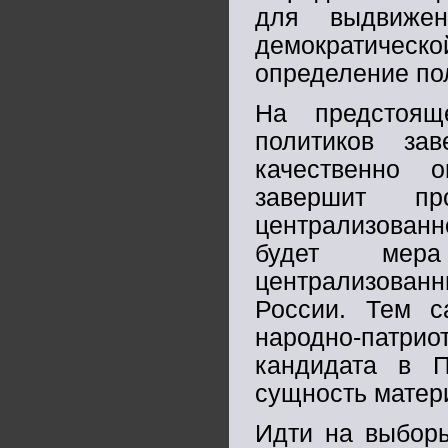
для выдвиже
демократическ
определение по
На предстоящ
политиков за
качественно 
завершит пр
централизованн
будет мера
централизова
России. Тем с
народно-патрио
кандидата в 
сущность матер
Идти на выборы