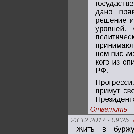
госудастве
дано пра
решение и
уровней.
политичес
принимают
нем письме
кого из с
РФ.
Прогресси
примут св
Президент
Ответить
23.12.2017 - 09:25
Жить в буржу