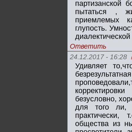
партизанской б
пытаться , ж
приемлемых к
глупость. Умнос
диалектической
Ответить
24.12.2017 - 16:28
Удивляет то,чт
безрезультатн
проповедова
корректировки
безусловно, хо
для того ли,
практически, 
общества из н
просветители, 