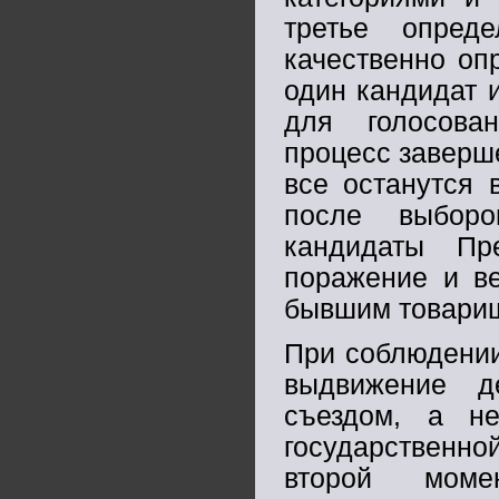
третье опред
качественно опр
один кандидат 
для голосован
процесс заверш
все останутся 
после выборо
кандидаты Пр
поражение и ве
бывшим товарищ
При соблюдении
выдвижение де
съездом, а н
государственно
второй моме