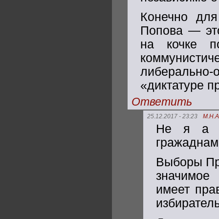
Конечно для
Попова — это
на кочке п
коммунист
либерально-о
«диктатуре п
Ответить
25.12.2017 - 23:23
М.Н.
Не я а В
гражаднам
Выборы Пр
значимое 
имеет пра
избирател