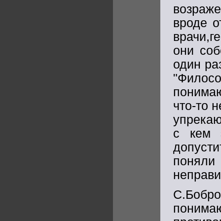
возраж
вроде о
врачи,г
они соб
один ра
"Филос
понимаю
что-то 
упрекаю
с кем 
допуст
поняли
неправи
С.Бобр
поним