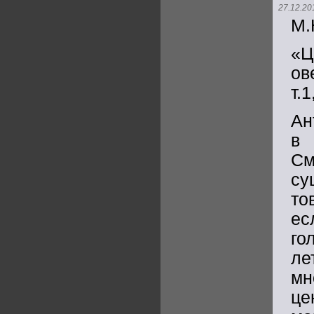
27.12.20
М.
«
ов
т.1
Ан
в 
С
су
то
ес
го
ле
мн
це