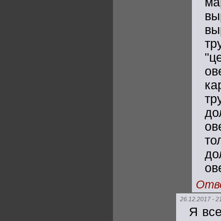
ма
вы
вы
тр
"
ов
ка
тр
до
ов
то
до
ов
Отв
26.12.2017 - 2
Я все