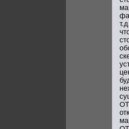
м
ф
т.
чт
ст
о
ск
ус
це
бу
н
с
ОТ
от
ма
О