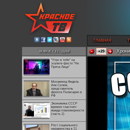
ГЛАВНАЯ
Т
Хрони
НОВОЕ СЕГОДНЯ
+29
"Утро в тебе" на
эгалите-фесте "Не
Пряча Лица"
Мохаммед Фидель
Али Селем,
представитель
фронта Полисарио в
РФ
Экономика СССР
времен «застоя»:
жажда планомерности
(часть 2)
Рост социального
неравенства в 21