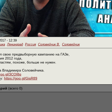
2017 - 12:39
ика
Ленинград
Россия
Соловейчик В.
Соловейчик
ал свою предвыборную кампанию на ГАЗе,
ия 2012 года,
властям, похоже, больше не нужен.
а Владимира Соловейчика.
/goo.gl/3COI8q
ру:
https://goo.gl/GisR89
арий
(всего 0)