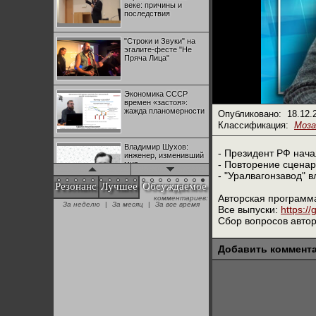
веке: причины и
последствия
"Строки и Звуки" на
эгалите-фесте "Не
Пряча Лица"
Экономика СССР
времен «застоя»:
жажда планомерности
Опубликовано:
18.12.
Классификация:
Моза
Владимир Шухов:
- Президент РФ нач
инженер, изменивший
- Повторение сценар
мир
- "Уралвагонзавод" 
Резонанс
Лучшее
Обсуждаемое
Авторская программ
комментариев:
"Аркадий Коц" на
За неделю
|
За месяц
|
За все время
эгалите-фесте "Не
Все выпуски:
https:/
Пряча Лица"
Сбор вопросов авто
Добавить коммент
Контрапункты
глобализации:
геополитэкономическ
ий анализ
100 лет Ноябрьской
революции в