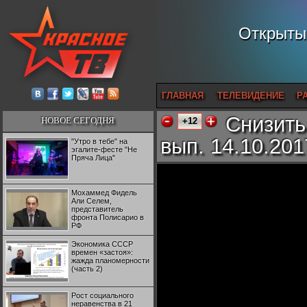
Открытый
ГЛАВНАЯ
ТЕЛЕВИДЕНИЕ
Р
Снизить
НОВОЕ СЕГОДНЯ
+12
вып. 14.10.201
"Утро в тебе" на
эгалите-фесте "Не
Пряча Лица"
Мохаммед Фидель
Али Селем,
представитель
фронта Полисарио в
РФ
Экономика СССР
времен «застоя»:
жажда планомерности
(часть 2)
Рост социального
неравенства в 21