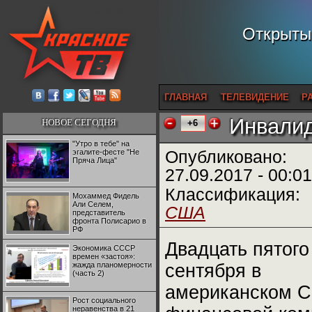
Открытый
ГЛАВНАЯ
ТЕЛЕВИДЕНИЕ
Р
Инвалид
НОВОЕ СЕГОДНЯ
+6
"Утро в тебе" на
эгалите-фесте "Не
Опубликовано:
Пряча Лица"
27.09.2017 - 00:01
Классификация:
Мохаммед Фидель
Али Селем,
США
представитель
фронта Полисарио в
РФ
Двадцать пятого
Экономика СССР
времен «застоя»:
жажда планомерности
сентября в
(часть 2)
американском С
Рост социального
неравенства в 21