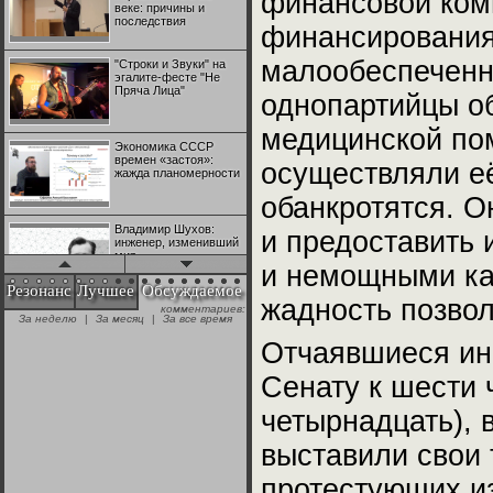
финансовой ком
веке: причины и
последствия
финансирования
малообеспеченн
"Строки и Звуки" на
эгалите-фесте "Не
Пряча Лица"
однопартийцы о
медицинской пом
Экономика СССР
времен «застоя»:
осуществляли е
жажда планомерности
обанкротятся. О
Владимир Шухов:
и предоставить
инженер, изменивший
мир
и немощными как
Резонанс
Лучшее
Обсуждаемое
жадность позвол
комментариев:
"Аркадий Коц" на
За неделю
|
За месяц
|
За все время
эгалите-фесте "Не
Пряча Лица"
Отчаявшиеся ин
Сенату к шести 
Контрапункты
глобализации:
четырнадцать), 
геополитэкономическ
ий анализ
выставили свои 
100 лет Ноябрьской
протестующих из
революции в