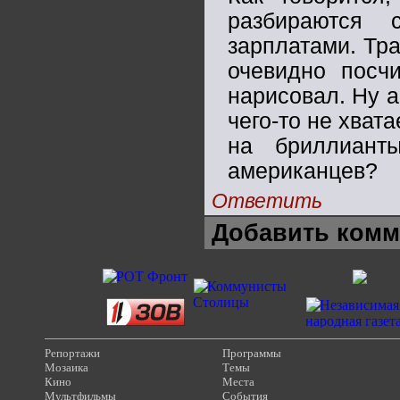
разбираются 
зарплатами. Тра
очевидно посч
нарисовал. Ну а
чего-то не хват
на бриллиант
американцев?
Ответить
Добавить комм
Репортажи
Программы
Мозаика
Темы
Кино
Места
Мультфильмы
События