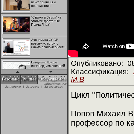
веке: причины и
последствия
"Строки и Звуки" на
эгалите-фесте "Не
Пряча Лица"
Экономика СССР
времен «застоя»:
жажда планомерности
Опубликовано:
0
Владимир Шухов:
инженер, изменивший
мир
Классификация:
М.В
Резонанс
Лучшее
Обсуждаемое
комментариев:
"Аркадий Коц" на
За неделю
|
За месяц
|
За все время
эгалите-фесте "Не
Пряча Лица"
Цикл "Политичес
Контрапункты
глобализации:
Попов Михаил В
геополитэкономическ
ий анализ
профессор по к
100 лет Ноябрьской
революции в