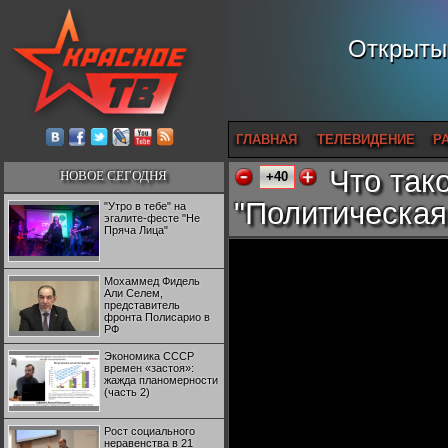
Открытый
ГЛАВНАЯ
ТЕЛЕВИДЕНИЕ
Р
Что так
НОВОЕ СЕГОДНЯ
+40
"Политическая
"Утро в тебе" на
эгалите-фесте "Не
Пряча Лица"
Мохаммед Фидель
Али Селем,
представитель
фронта Полисарио в
РФ
Экономика СССР
времен «застоя»:
жажда планомерности
(часть 2)
Рост социального
неравенства в 21