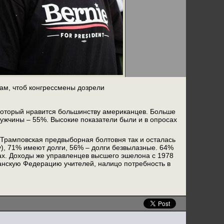
ам, чтоб конгрессмены дозрели
 который нравится большинству американцев. Больше
мужчины – 55%. Высокие показатели были и в опросах
 Трамповская предвыборная болтовня так и осталась
у), 71% имеют долги, 56% – долги безвылазные. 64%
х. Доходы же управленцев высшего эшелона с 1978
канскую Федерацию учителей, налицо потребность в