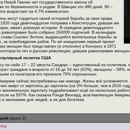
а Новой Гвинее нет государственного закона об
е по беременности и родам. В Швеции это 480 дней, 90 –
оток возрастает на 4,7% ежемесячно.
ы могут гордиться своей историей борьбы за свои права.
 1920 года девятнадцатая поправка к Конституции, давшая им
орах, имеет длинную историю. В середине девятнадцатого
а равноправие было собрано 150000 подписей. В календаре
ь славы Сьюзен Энтони, выдающейся воительница борьбы за
, за освобождение рабов. По её инициативе первый проект
вах женщин был представлен (и отклонён) в Конгресс в 1871
полтораста лет и русская революция, давшая равноправие женщин
популярный политик США
у он-лайн 17 – 22 августа Сандерс – единственный из политиков,
руют граждане в возрасте от 18 до 34 лет (62%), женщины – 58%, 
чшим из сенаторов его признали 75% опрошенных.
мерике сейчас востребованы как никогда. Жизнь всё усложняется.
чих живут от зарплаты до зарплаты (на 3% больше, чем в 2016 год
 минимальную зарплату подрабатывают ещё на нескольких работа
росли на 937%. Как сказала Рэнди Венгард, возглавляющая Амери
и экономике для людей, а не для богатеев.
арий
(всего 2)
 ning