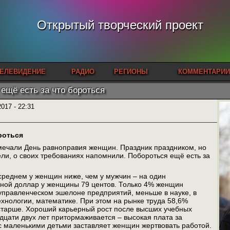
Открытый творческий проект
ЕЛЕВИДЕНИЕ
РАДИО
РЕГИОНЫ
КОММЕНТАРИИ
ещё есть за что бороться
2017 - 22:31
роться
мечали День равноправия женщин. Праздник праздником, но
и, о своих требованиях напомнили. Побороться ещё есть за
среднем у женщин ниже, чем у мужчин – на один
ной доллар у женщины 79 центов. Только 4% женщин
управленческом эшелоне предприятий, меньше в науке, в
хнологии, математике. При этом на рынке труда 58,6%
 старше. Хороший карьерный рост после высших учебных
дцати двух лет притормаживается – высокая плата за
с маленькими детьми заставляет женщин жертвовать работой.