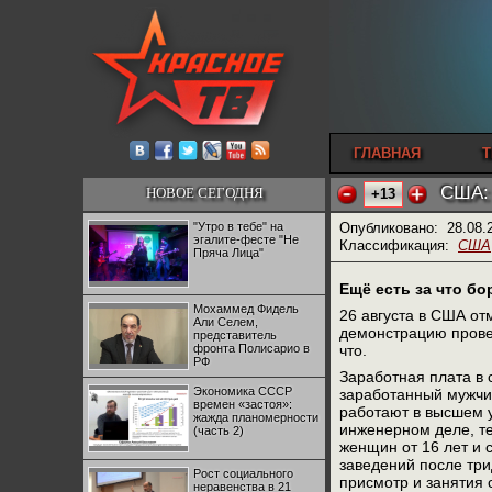
ГЛАВНАЯ
Т
США: 
НОВОЕ СЕГОДНЯ
+13
"Утро в тебе" на
Опубликовано:
28.08.
эгалите-фесте "Не
Классификация:
США
Пряча Лица"
Ещё есть за что бо
Мохаммед Фидель
26 августа в США от
Али Селем,
демонстрацию провел
представитель
фронта Полисарио в
что.
РФ
Заработная плата в 
Экономика СССР
заработанный мужчи
времен «застоя»:
работают в высшем 
жажда планомерности
инженерном деле, те
(часть 2)
женщин от 16 лет и
заведений после три
Рост социального
присмотр и занятия 
неравенства в 21