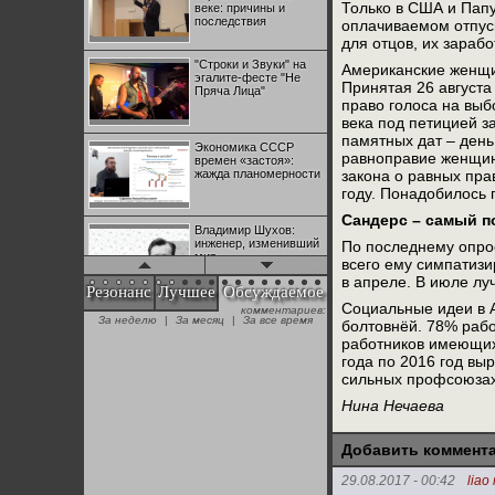
Только в США и Папу
веке: причины и
последствия
оплачиваемом отпуск
для отцов, их зараб
"Строки и Звуки" на
Американские женщин
эгалите-фесте "Не
Принятая 26 августа
Пряча Лица"
право голоса на выб
века под петицией з
памятных дат – ден
Экономика СССР
равноправие женщин
времен «застоя»:
жажда планомерности
закона о равных пра
году. Понадобилось 
Сандерс – самый 
Владимир Шухов:
инженер, изменивший
По последнему опрос
мир
всего ему симпатизи
в апреле. В июле лу
Резонанс
Лучшее
Обсуждаемое
Социальные идеи в А
комментариев:
"Аркадий Коц" на
За неделю
|
За месяц
|
За все время
болтовнёй. 78% рабо
эгалите-фесте "Не
Пряча Лица"
работников имеющих
года по 2016 год вы
сильных профсоюзах 
Контрапункты
Нина Нечаева
глобализации:
геополитэкономическ
ий анализ
Добавить коммент
100 лет Ноябрьской
29.08.2017 - 00:42
liao
революции в