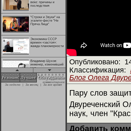
веке: причины и
последствия
"Строки и Звуки" на
эгалите-фесте "Не
Пряча Лица"
Экономика СССР
времен «застоя»:
жажда планомерности
Опубликовано:
1
Владимир Шухов:
инженер, изменивший
мир
Классификация:
Блог Олега Двур
Резонанс
Лучшее
Обсуждаемое
комментариев:
"Аркадий Коц" на
За неделю
|
За месяц
|
За все время
эгалите-фесте "Не
Пряча Лица"
Пару слов защи
Двуреченский Ол
Контрапункты
глобализации:
наук, член "Крас
геополитэкономическ
ий анализ
Добавить комм
100 лет Ноябрьской
революции в