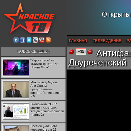
Открытый
ГЛАВНАЯ
ТЕЛЕВИДЕНИЕ
Р
Антифаш
НОВОЕ СЕГОДНЯ
+15
Двуреченский
"Утро в тебе" на
эгалите-фесте "Не
Пряча Лица"
Мохаммед Фидель
Али Селем,
представитель
фронта Полисарио в
РФ
Экономика СССР
времен «застоя»:
жажда планомерности
(часть 2)
Рост социального
неравенства в 21