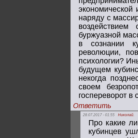
предпринимате
экономической 
наряду с масси
воздействием 
буржуазной мас
в сознании к
революции, по
психологии? Ин
будущем кубинс
некогда поздне
своем безропо
госпереворот в 
Ответить
28.07.2017 - 01:55
Николай.
Про какие л
кубинцев ушл