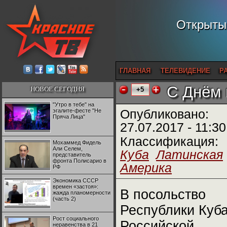
Открытый
ГЛАВНАЯ
ТЕЛЕВИДЕНИЕ
Р
С Днём 
НОВОЕ СЕГОДНЯ
+5
"Утро в тебе" на
эгалите-фесте "Не
Опубликовано:
Пряча Лица"
27.07.2017 - 11:30
Классификация:
Мохаммед Фидель
Али Селем,
Куба
Латинская
представитель
фронта Полисарио в
Америка
РФ
Экономика СССР
времен «застоя»:
В посольство
жажда планомерности
(часть 2)
Республики Куба
Рост социального
Российской
неравенства в 21