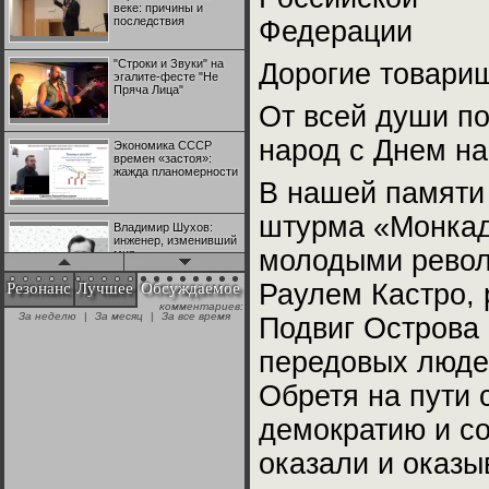
веке: причины и
последствия
Федерации
"Строки и Звуки" на
Дорогие товари
эгалите-фесте "Не
Пряча Лица"
От всей души по
народ с Днем на
Экономика СССР
времен «застоя»:
жажда планомерности
В нашей памяти 
штурма «Монкады
Владимир Шухов:
инженер, изменивший
молодыми револ
мир
Раулем Кастро, 
Резонанс
Лучшее
Обсуждаемое
комментариев:
"Аркадий Коц" на
За неделю
|
За месяц
|
За все время
Подвиг Острова
эгалите-фесте "Не
Пряча Лица"
передовых людей
Обретя на пути 
Контрапункты
глобализации:
геополитэкономическ
демократию и с
ий анализ
оказали и оказ
100 лет Ноябрьской
революции в