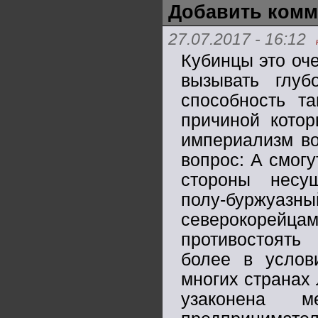
Добавить комм
27.07.2017 - 16:12
Кубинцы это оч
вызывать глу
способность та
причиной кото
империализм во
вопрос: А смогу
стороны несу
полу-буржуа
северокорей
противостоять
более в услов
многих странах 
узаконена 