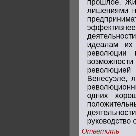
прошлое. Жиз
лишениями не
предприни
эффективн
деятельности
идеалам их 
революции 
возможност
революцией
Венесуэле, 
революционн
одних хоро
положител
деятельност
руководство 
Ответить