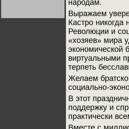
народам.
Германии:
парламентская
демократия или
Выражаем увере
диктатура
пролетариата?
Деятельность
Кастро никогда 
Хрущёва в 50-е годы.
Владимир Соловейчик
Революции и со
«хозяев» мира у
Какова цена победы
СССР в Великой
Отечественной? Олег
экономической 
Двуреченский о
потерянной
виртуальными пр
революционности
терпеть бесслав
Желаем братско
социально-эконо
В этот празднич
поддержку и сп
практически вс
Вместе с милли