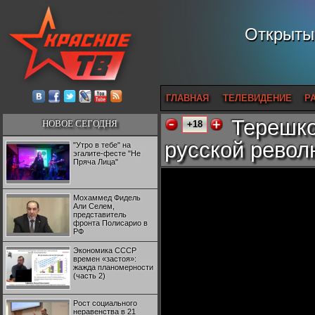
Открытый
ГЛАВНАЯ
ТЕЛЕВИДЕНИЕ
Р
Терешко
НОВОЕ СЕГОДНЯ
+18
русской револ
"Утро в тебе" на
эгалите-фесте "Не
Пряча Лица"
Мохаммед Фидель
Али Селем,
представитель
фронта Полисарио в
РФ
Экономика СССР
времен «застоя»:
жажда планомерности
(часть 2)
Рост социального
неравенства в 21