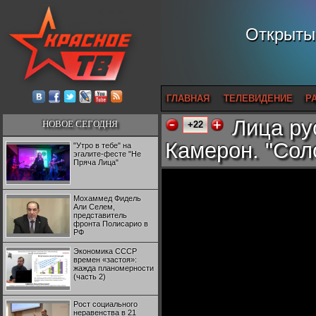
Открытый
ГЛАВНАЯ
ТЕЛЕВИДЕНИЕ
Р
Лица ру
НОВОЕ СЕГОДНЯ
+22
Камерон. "Соло
"Утро в тебе" на
эгалите-фесте "Не
Пряча Лица"
Мохаммед Фидель
Али Селем,
представитель
фронта Полисарио в
РФ
Экономика СССР
времен «застоя»:
жажда планомерности
(часть 2)
Рост социального
неравенства в 21