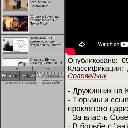
веке: причины и
последствия
"Строки и Звуки" на
эгалите-фесте "Не
Пряча Лица"
Экономика СССР
времен «застоя»:
жажда планомерности
Опубликовано:
0
Владимир Шухов:
инженер, изменивший
мир
Классификация:
Соловейчик
Резонанс
Лучшее
Обсуждаемое
комментариев:
"Аркадий Коц" на
За неделю
|
За месяц
|
За все время
эгалите-фесте "Не
Пряча Лица"
- Дружинник на 
- Тюрьмы и ссыл
Контрапункты
глобализации:
проклятого цари
геополитэкономическ
ий анализ
- За власть Сове
100 лет Ноябрьской
- В борьбе с "а
революции в