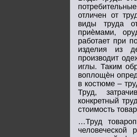
потребительны
отличен от тру
виды труда о
приѐмами, ору
работает при п
изделия из д
производит оде
иглы. Таким об
воплощѐн опреде
в костюме – тру
Труд, затрач
конкретный тру
стоимость товар
…Труд товароп
человеческой 