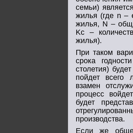
семьи) являетс
жилья (где n –
жилья, N – общ
Kc – количест
жилья).
При таком вари
срока годност
столетия) буде
пойдет всего 
взамен отслужи
процесс войдет
будет предста
отрегулиров
производства.
Если же общес