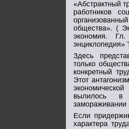
«Абстрактный тр
работников со
организованн
общества». ( Э
экономия. Гл
энциклопедия» Т
Здесь предста
только обществ
конкретный тру
Этот антагониз
экономическо
вылилось в 
замораживании 
Если придержив
характера труда