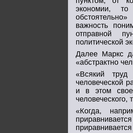
пунктом, от к
экономии, то
обстоятельно»
важность поним
отправной пу
политической э
Далее Маркс да
«абстрактно чел
«Всякий труд
человеческой р
и в этом свое
человеческого, т
«Когда, напри
приравниваетс
приравнивает