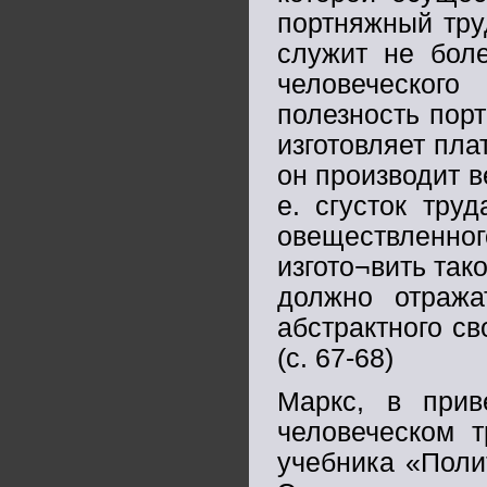
портняжный тру
служит не бол
человеческого
полезность порт
изготовляет пла
он производит в
е. сгусток тру
овеществленно
изгото¬вить так
должно отража
абстрактного с
(с. 67-68)
Маркс, в прив
человеческом т
учебника «Поли