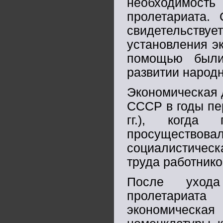
необходимость
пролетариата.
свидетельств
установления э
помощью были
развитии народн
Экономическая 
СССР в годы пе
гг.), когда 
просуществова
социалистическ
труда работнико
После ухода
пролетариата
экономическ