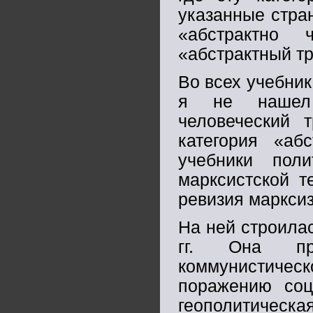
указанные стра
«абстрактно 
«абстрактный тр
Во всех учебник
я не нашел м
человеческий 
категория «аб
учебники пол
марксистской т
ревизия марксиз
На ней строила
гг. Она пр
коммунистическ
поражению со
геополитическа