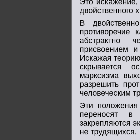
Это искажение,
двойственного х
В двойственн
противоречие 
абстрактно ч
присвоением и
Искажая теорию
скрывается о
марксизма вых
разрешить прот
человеческим т
Эти положения 
переносят в 
закрепляются э
не трудящихся.