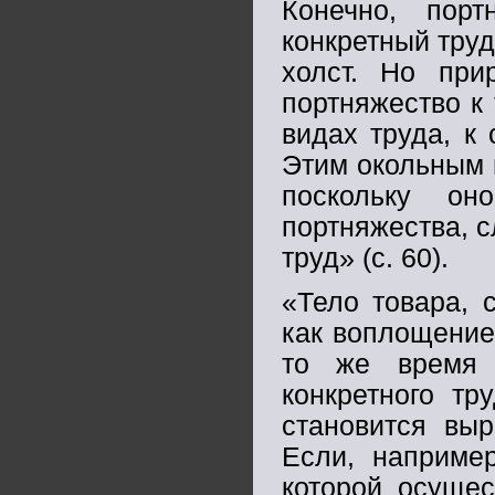
Конечно, пор
конкретный труд
холст. Но при
портняжество к 
видах труда, к
Этим окольным п
поскольку он
портняжества, с
труд» (с. 60).
«Тело товара, 
как воплощение 
то же время е
конкретного тр
становится выр
Если, наприме
которой осущес