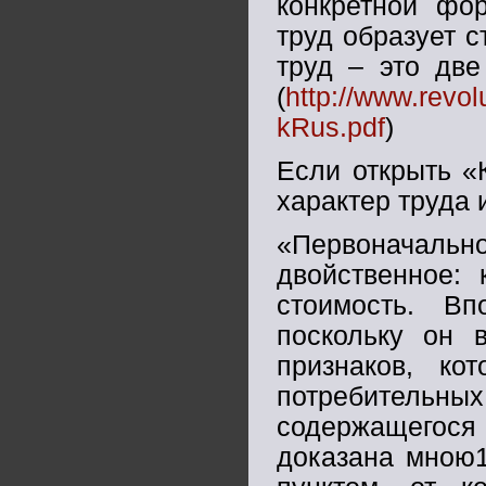
конкретной фор
труд образует с
труд – это две
(
http://www.revo
kRus.pdf
)
Если открыть «
характер труда 
«Первоначальн
двойственное: 
стоимость. Вп
поскольку он 
признаков, ко
потребительны
содержащегос
доказана мною1