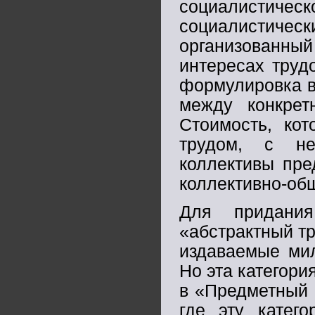
социалистиче
социалистич
организованн
интересах труд
формулировка в
между конкрет
Стоимость, кот
трудом, с не
коллективы пре
коллективно-об
Для придания
«абстрактный тр
издаваемые ми
Но эта категори
в «Предметный 
где эту катег