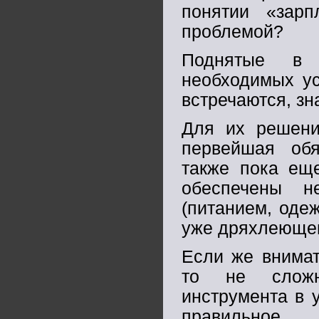
понятии «зарп
проблемой?
Поднятые в 
необходимых ус
встречаются, зн
Для их решени
первейшая обя
также пока еще
обеспечены н
(питанием, оде
уже дряхлеющег
Если же внимат
то не сложн
инструмента в 
правильное 