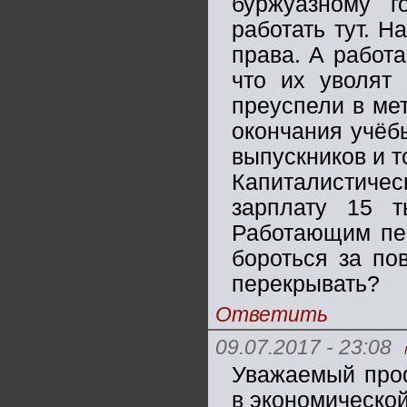
буржуазному 
работать тут. Н
права. А работ
что их уволят
преуспели в ме
окончания учёбы
выпускников и т
Капиталистиче
зарплату 15 т
Работающим пен
бороться за по
перекрывать?
Ответить
09.07.2017 - 23:08
Уважаемый проф
в экономической