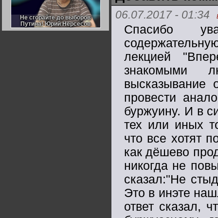
Германии:
парламентская
06.07.2017 - 01:34
демократия или
Не сгорайте до выборов
Не сгорайте до выборов
диктатура
Путина! Юрий Нерсесов
Путина! Юрий Нерсесов
Спасибо ув
пролетариата?
Деятельность
Хрущёва в 50-е годы.
содержательну
Владимир Соловейчик
лекцией "Впе
Какова цена победы
знакомыми л
СССР в Великой
Отечественной? Олег
высказывание о
Двуреченский о
потерянной
провести анал
революционности
буржуину. И в с
тех или иных т
что все хотят п
как дёшево прод
никогда не пов
сказал:"Не сты
Это в инэте наш
ответ сказал, 