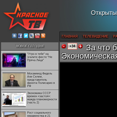
Открытый
ГЛАВНАЯ
ТЕЛЕВИДЕНИЕ
Р
За что 
НОВОЕ СЕГОДНЯ
+34
Экономическая
"Утро в тебе" на
эгалите-фесте "Не
Пряча Лица"
Мохаммед Фидель
Али Селем,
представитель
фронта Полисарио в
РФ
Экономика СССР
времен «застоя»:
жажда планомерности
(часть 2)
Рост социального
неравенства в 21