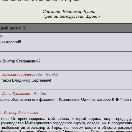
Сержант Владимир Бушин,
 Белорусский фронт
арий
(всего 5)
ас
ни дорогой!
ой Виктор Стефанович?
Хрящевский Александр
Re: Nut
о такой Владимир Сергеевич!
Дата Туташхиа
Re: Nut
исьма обозначена его фамилия - Кожемячко. Один из авторов КПРФной г
ов Виктор Васильевич
тина. Он проигнорировал мой вопрос, который задавал ему в предыду
, руководство Мытищинского городского округа, создавших и продолжа
 выбросов автотранспорта. Город на первом месте в области раковы
 экоцид. Зюганов, Жириновский, Миронов, как и Путин, отделываются 